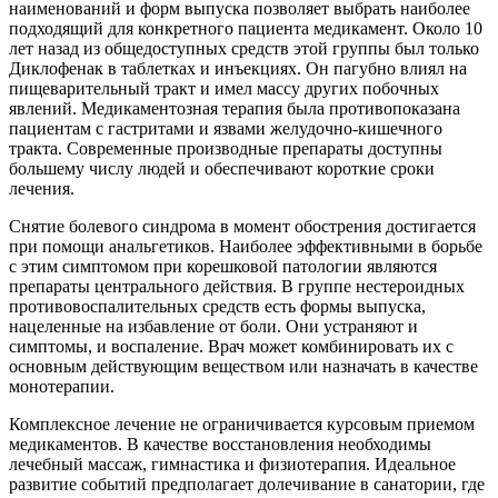
наименований и форм выпуска позволяет выбрать наиболее
подходящий для конкретного пациента медикамент. Около 10
лет назад из общедоступных средств этой группы был только
Диклофенак в таблетках и инъекциях. Он пагубно влиял на
пищеварительный тракт и имел массу других побочных
явлений. Медикаментозная терапия была противопоказана
пациентам с гастритами и язвами желудочно-кишечного
тракта. Современные производные препараты доступны
большему числу людей и обеспечивают короткие сроки
лечения.
Снятие болевого синдрома в момент обострения достигается
при помощи анальгетиков. Наиболее эффективными в борьбе
с этим симптомом при корешковой патологии являются
препараты центрального действия. В группе нестероидных
противовоспалительных средств есть формы выпуска,
нацеленные на избавление от боли. Они устраняют и
симптомы, и воспаление. Врач может комбинировать их с
основным действующим веществом или назначать в качестве
монотерапии.
Комплексное лечение не ограничивается курсовым приемом
медикаментов. В качестве восстановления необходимы
лечебный массаж, гимнастика и физиотерапия. Идеальное
развитие событий предполагает долечивание в санатории, где