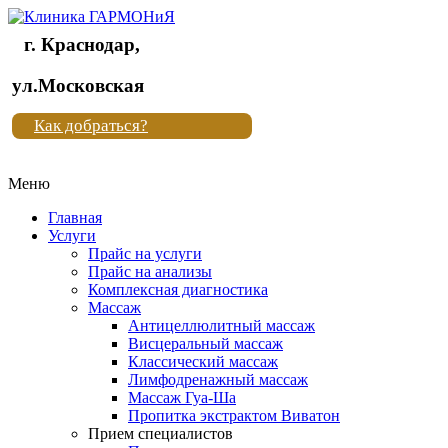
г. Краснодар,
Клиника
ул.Московская
"Новая
Как добраться?
жизнь"
Меню
Клиника
"Новая
Главная
жизнь"
Услуги
Прайс на услуги
Прайс на анализы
Комплексная диагностика
Массаж
Антицеллюлитный массаж
Висцеральный массаж
Классический массаж
Лимфодренажный массаж
Массаж Гуа-Ша
Пропитка экстрактом Виватон
Прием специалистов