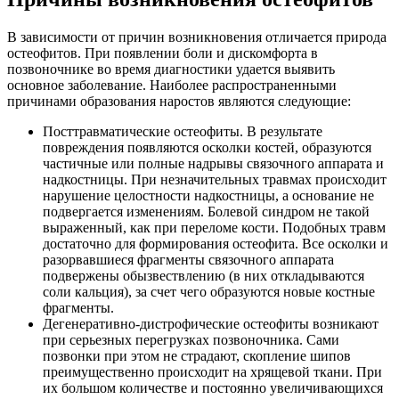
В зависимости от причин возникновения отличается природа
остеофитов. При появлении боли и дискомфорта в
позвоночнике во время диагностики удается выявить
основное заболевание.
Наиболее распространенными
причинами образования наростов являются следующие:
Посттравматические остеофиты. В результате
повреждения появляются осколки костей, образуются
частичные или полные надрывы связочного аппарата и
надкостницы. При незначительных травмах происходит
нарушение целостности надкостницы, а основание не
подвергается изменениям. Болевой синдром не такой
выраженный, как при переломе кости. Подобных травм
достаточно для формирования остеофита. Все осколки и
разорвавшиеся фрагменты связочного аппарата
подвержены обызвествлению (в них откладываются
соли кальция), за счет чего образуются новые костные
фрагменты.
Дегенеративно-дистрофические остеофиты возникают
при серьезных перегрузках позвоночника. Сами
позвонки при этом не страдают, скопление шипов
преимущественно происходит на хрящевой ткани. При
их большом количестве и постоянно увеличивающихся