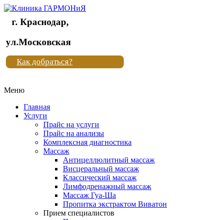
г. Краснодар,
Клиника
ул.Московская
"Новая
Как добраться?
жизнь"
Меню
Клиника
"Новая
Главная
жизнь"
Услуги
Прайс на услуги
Прайс на анализы
Комплексная диагностика
Массаж
Антицеллюлитный массаж
Висцеральный массаж
Классический массаж
Лимфодренажный массаж
Массаж Гуа-Ша
Пропитка экстрактом Виватон
Прием специалистов