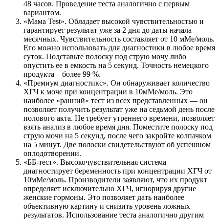
48 часов. Проведение теста аналогично с первым
вариантом.
«Мама Test». Обладает высокой чувствительностью и
гарантирует результат уже за 2 дня до даты начала
месячных. Чувствительность составляет от 10 мМе/моль.
Его можно использовать для диагностики в любое время
суток. Подставьте полоску под струю мочу либо
опустить ее в емкость на 5 секунд. Точность немецкого
продукта – более 99 %.
«Премиум диагностикс». Он обнаруживает количество
ХГЧ к моче при концентрации в 10мМе/моль. Это
наиболее «ранний» тест из всех представленных — он
позволяет получить результат уже на седьмой день после
полового акта. Не требует утреннего времени, позволяет
взять анализ в любое время дня. Поместите полоску под
струю мочи на 5 секунд, после чего закройте колпачком
на 5 минут. Две полоски свидетельствуют об успешном
оплодотворении.
«ББ-тест». Высокочувствительная система
диагностирует беременность при концентрации ХГЧ от
10мМе/моль. Производители заявляют, что их продукт
определяет исключительно ХГЧ, игнорируя другие
женские гормоны. Это позволяет дать наиболее
объективную картину и снизить уровень ложных
результатов. Использование теста аналогично другим