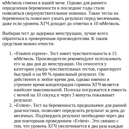
мМе/моль гомона в вашей моче. Однако для раннего
определения беременности в последние годы стали
появляться сверхчувствительные новинки. Такие тесты на
беременность помогают узнать результат перед месячными,
даже если уровень ХГЧ доходит до отметки в 10 мМе/моль.
Выбирая тест до задержки менструации, лучше всего
обратиться к проверенным производителям. К таким
средствам можно отнести:
«Frautest express». Тест имеет чувствительность в 15
мМе/моль. Производители рекомендуют использовать
его за два дня до менструации. Он относится у
категории ультра чувствительных тестов, гарантирует
быстрый и на 99 % правильный результат. Он
действенен в любое время дня, однако именно в
утреннее время концентрация гормона ХГЧ является
наиболее максимальной. Полоска погружается в емкость
с мочой на 10 секунд и через 3 минуты показывает
результат.
«Evitest». Тест на беременность предназначен для ранней
диагностики, позволяет определить результат за день до
месячных. Подтвердить результат необходимо через два
дня повторным проведением «Evitest». Это связано с
тем, что уровень ХГЧ увеличивается в два раза каждые