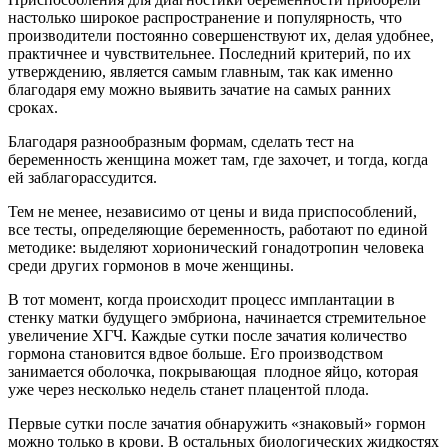
настолько широкое распространение и популярность, что
производители постоянно совершенствуют их, делая удобнее,
практичнее и чувствительнее. Последний критерий, по их
утверждению, является самым главным, так как именно
благодаря ему можно выявить зачатие на самых ранних
сроках.
Благодаря разнообразным формам, сделать тест на
беременность женщина может там, где захочет, и тогда, когда
ей заблагорассудится.
Тем не менее, независимо от цены и вида приспособлений,
все тесты, определяющие беременность, работают по единой
методике: выделяют хорионический гонадотропин человека
среди других гормонов в моче женщины.
В тот момент, когда происходит процесс имплантации в
стенку матки будущего эмбриона, начинается стремительное
увеличение ХГЧ. Каждые сутки после зачатия количество
гормона становится вдвое больше. Его производством
занимается оболочка, покрывающая плодное яйцо, которая
уже через несколько недель станет плацентой плода.
Первые сутки после зачатия обнаружить «знаковый» гормон
можно только в крови. В остальных биологических жидкостях