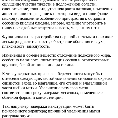
ощущение чувства тяжести в подложечной области,
слюнотечение, тошнота, утренняя рвота натощак, изменения
аппетита или отвращение к некоторым видам пищи (чаще
мясной) , появление особенного пристрастия к острым и
особенно кислым блюдам, запоры, желание употребить в
пищу несъедобные вещества известь, мел, глину и т. п.
Функциональные расстройства нервной системы и психики:
легкая раздражительность, обострение обоняния и слуха,
плаксивость, замкнутость.
Изменения в обмене веществ: отложение подкожного жира,
особенно на животе, пигментация сосков и околососковых
кружков, белой линии, а иногда и лица.
К числу вероятных признаков беременности могут быть
отнесены следующие: застойные явления синюшная окраска
слизистой входа во влагалище, его стенок и влагалищной
части шейки матки. Увеличение размеров матки
соответственно сроку задержки месячных, изменение ее
обычной формы и консистенции.
Так, например, задержка менструации может быть
психогенного характера; причиной увеличения матки
растущая опухоль.