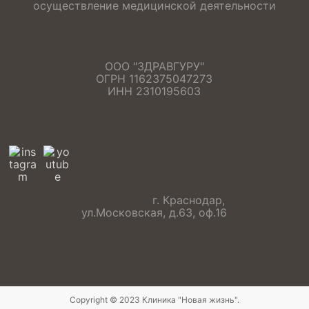
осуществление медицинской деятельности
ООО "ЗДРАВГУРУ"
ОГРН 1162375047273
ИНН 2310195603
г. Краснодар,
ул.Московская, д.63, оф.16
Copyright © 2023
Клиника "Новая жизнь"
.