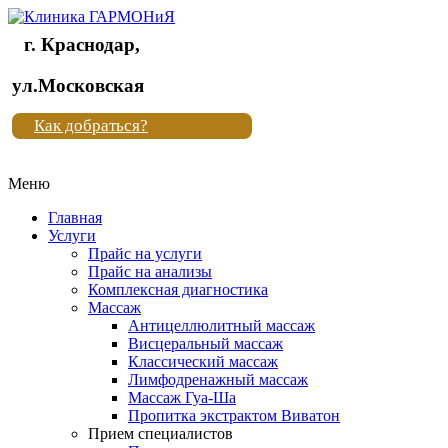
г. Краснодар,
Клиника
ул.Московская
"Новая
Как добраться?
жизнь"
Меню
Клиника
"Новая
Главная
жизнь"
Услуги
Прайс на услуги
Прайс на анализы
Комплексная диагностика
Массаж
Антицеллюлитный массаж
Висцеральный массаж
Классический массаж
Лимфодренажный массаж
Массаж Гуа-Ша
Пропитка экстрактом Виватон
Прием специалистов