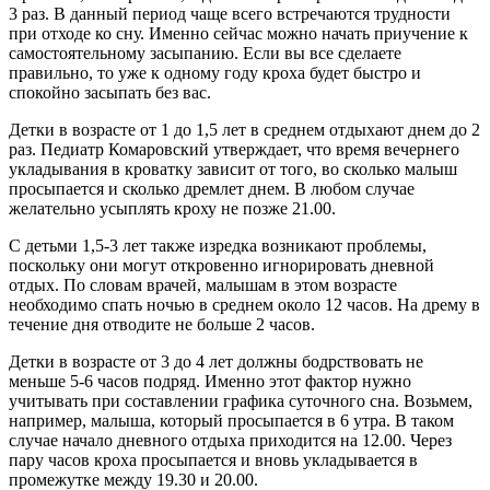
3 раз. В данный период чаще всего встречаются трудности
при отходе ко сну. Именно сейчас можно начать приучение к
самостоятельному засыпанию. Если вы все сделаете
правильно, то уже к одному году кроха будет быстро и
спокойно засыпать без вас.
Детки в возрасте от 1 до 1,5 лет в среднем отдыхают днем до 2
раз. Педиатр Комаровский утверждает, что время вечернего
укладывания в кроватку зависит от того, во сколько малыш
просыпается и сколько дремлет днем. В любом случае
желательно усыплять кроху не позже 21.00.
С детьми 1,5-3 лет также изредка возникают проблемы,
поскольку они могут откровенно игнорировать дневной
отдых. По словам врачей, малышам в этом возрасте
необходимо спать ночью в среднем около 12 часов. На дрему в
течение дня отводите не больше 2 часов.
Детки в возрасте от 3 до 4 лет должны бодрствовать не
меньше 5-6 часов подряд. Именно этот фактор нужно
учитывать при составлении графика суточного сна. Возьмем,
например, малыша, который просыпается в 6 утра. В таком
случае начало дневного отдыха приходится на 12.00. Через
пару часов кроха просыпается и вновь укладывается в
промежутке между 19.30 и 20.00.