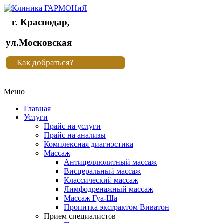
г. Краснодар,
Клиника
ул.Московская
"Новая
Как добраться?
жизнь"
Меню
Клиника
"Новая
Главная
жизнь"
Услуги
Прайс на услуги
Прайс на анализы
Комплексная диагностика
Массаж
Антицеллюлитный массаж
Висцеральный массаж
Классический массаж
Лимфодренажный массаж
Массаж Гуа-Ша
Пропитка экстрактом Виватон
Прием специалистов