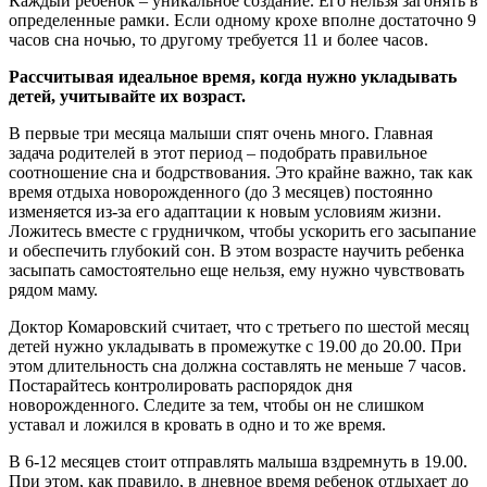
Каждый ребёнок – уникальное создание. Его нельзя загонять в
определенные рамки. Если одному крохе вполне достаточно 9
часов сна ночью, то другому требуется 11 и более часов.
Рассчитывая идеальное время, когда нужно укладывать
детей, учитывайте их возраст.
В первые три месяца малыши спят очень много. Главная
задача родителей в этот период – подобрать правильное
соотношение сна и бодрствования. Это крайне важно, так как
время отдыха новорожденного (до 3 месяцев) постоянно
изменяется из-за его адаптации к новым условиям жизни.
Ложитесь вместе с грудничком, чтобы ускорить его засыпание
и обеспечить глубокий сон. В этом возрасте научить ребенка
засыпать самостоятельно еще нельзя, ему нужно чувствовать
рядом маму.
Доктор Комаровский считает, что с третьего по шестой месяц
детей нужно укладывать в промежутке с 19.00 до 20.00. При
этом длительность сна должна составлять не меньше 7 часов.
Постарайтесь контролировать распорядок дня
новорожденного. Следите за тем, чтобы он не слишком
уставал и ложился в кровать в одно и то же время.
В 6-12 месяцев стоит отправлять малыша вздремнуть в 19.00.
При этом, как правило, в дневное время ребенок отдыхает до