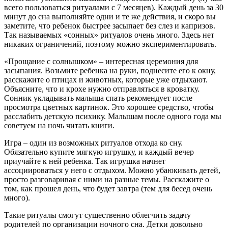
всего пользоваться ритуалами с 7 месяцев). Каждый день за 30
минут до сна выполняйте одни и те же действия, и скоро вы
заметите, что ребенок быстрее засыпает без слез и капризов.
Так называемых «сонных» ритуалов очень много. Здесь нет
никаких ограничений, поэтому можно экспериментировать.
«Прощание с солнышком» – интересная церемония для
засыпания. Возьмите ребенка на руки, поднесите его к окну,
расскажите о птицах и животных, которые уже отдыхают.
Объясните, что и крохе нужно отправляться в кроватку.
Сонник укладывать малыша спать рекомендует после
просмотра цветных картинок. Это хорошее средство, чтобы
расслабить детскую психику. Малышам после одного года мы
советуем на ночь читать книги.
Игра – один из возможных ритуалов отхода ко сну.
Обязательно купите мягкую игрушку, и каждый вечер
приучайте к ней ребенка. Так игрушка начнет
ассоциироваться у него с отдыхом. Можно убаюкивать детей,
просто разговаривая с ними на разные темы. Расскажите о
том, как прошел день, что будет завтра (тем для бесед очень
много).
Такие ритуалы смогут существенно облегчить задачу
родителей по организации ночного сна. Детки довольно