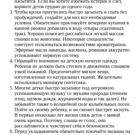
насытятся. Если вы хотите избежать истерик и слез,
кормите деток грудью до одного года.
Чтобы крохи приучились быстро засыпать и спать без
пробуждений, создайте для них все необходимые
условия. Обязательно практикуйте вечерние купания в
ванной (можно добавлять в воду отвары седативных
трав). Хорошо помогает расслабиться легкий массаж
спинки или животика. Некоторые специалисты
советуют пользоваться возможностями ароматерапии.
Эфирные масла лаванды, жасмина, ромашки аккуратно
успокаивают нервную систему.
Обращайте внимание на детскую ночную одежду.
Ребенок не должен быть стеснен в движениях слишком
узкой пижамой. Предпочитайте мягкие вещи,
изготовленные из натуральных тканей. Желательно
использовать минимум синтетики.
Многие детки быстро засыпают под негромкую
успокаивающую музыку со звуками природы (пением
птиц, шумом дождя, журчанием воды и так далее). Не
забывайте также о волшебной силе колыбельных песен.
Пойте их своему ребенку, и он сможет быстрее заснуть.
В первые несколько лет жизни связь деток с мамой
очень крепка. Поэтому, слыша ее голос, они
расслабляются и чувствуют себя в безопасности.
Перед укладыванием обязательно покачайте малыша на