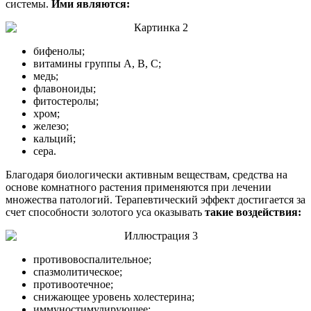
системы.
Ими являются:
бифенолы;
витамины группы А, В, С;
медь;
флавоноиды;
фитостеролы;
хром;
железо;
кальций;
сера.
Благодаря биологически активным веществам, средства на
основе комнатного растения применяются при лечении
множества патологий. Терапевтический эффект достигается за
счет способности золотого уса оказывать
такие воздействия:
противовоспалительное;
спазмолитическое;
противоотечное;
снижающее уровень холестерина;
иммуностимулирующее;