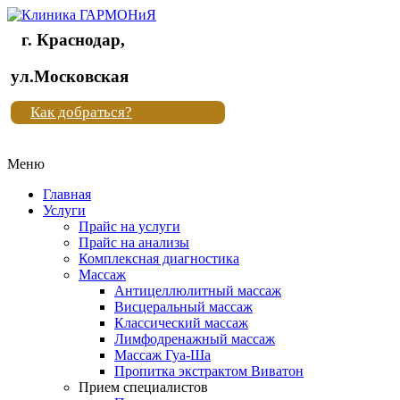
г. Краснодар,
Клиника
ул.Московская
"Новая
Как добраться?
жизнь"
Меню
Клиника
"Новая
Главная
жизнь"
Услуги
Прайс на услуги
Прайс на анализы
Комплексная диагностика
Массаж
Антицеллюлитный массаж
Висцеральный массаж
Классический массаж
Лимфодренажный массаж
Массаж Гуа-Ша
Пропитка экстрактом Виватон
Прием специалистов