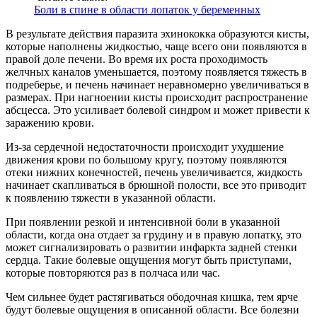
Боли в спине в области лопаток у беременных
В результате действия паразита эхинококка образуются кисты,
которые наполнены жидкостью, чаще всего они появляются в
правой доле печени. Во время их роста проходимость
желчных каналов уменьшается, поэтому появляется тяжесть в
подреберье, и печень начинает неравномерно увеличиваться в
размерах. При нагноении кисты происходит распространение
абсцесса. Это усиливает болевой синдром и может привести к
заражению крови.
Из-за сердечной недостаточности происходит ухудшение
движения крови по большому кругу, поэтому появляются
отеки нижних конечностей, печень увеличивается, жидкость
начинает скапливаться в брюшной полости, все это приводит
к появлению тяжести в указанной области.
При появлении резкой и интенсивной боли в указанной
области, когда она отдает за грудину и в правую лопатку, это
может сигнализировать о развитии инфаркта задней стенки
сердца. Такие болевые ощущения могут быть приступами,
которые повторяются раз в полчаса или час.
Чем сильнее будет растягиваться ободочная кишка, тем ярче
будут болевые ощущения в описанной области. Все болезни