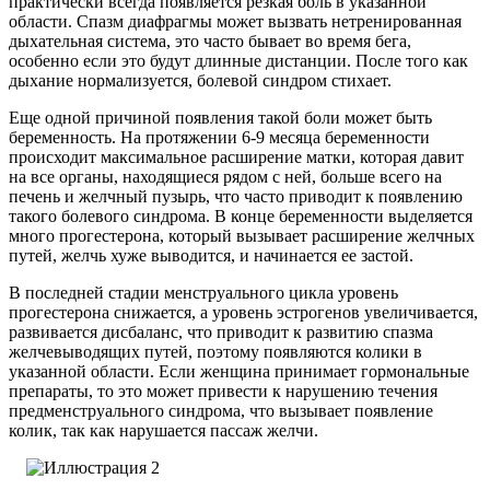
практически всегда появляется резкая боль в указанной
области. Спазм диафрагмы может вызвать нетренированная
дыхательная система, это часто бывает во время бега,
особенно если это будут длинные дистанции. После того как
дыхание нормализуется, болевой синдром стихает.
Еще одной причиной появления такой боли может быть
беременность. На протяжении 6-9 месяца беременности
происходит максимальное расширение матки, которая давит
на все органы, находящиеся рядом с ней, больше всего на
печень и желчный пузырь, что часто приводит к появлению
такого болевого синдрома. В конце беременности выделяется
много прогестерона, который вызывает расширение желчных
путей, желчь хуже выводится, и начинается ее застой.
В последней стадии менструального цикла уровень
прогестерона снижается, а уровень эстрогенов увеличивается,
развивается дисбаланс, что приводит к развитию спазма
желчевыводящих путей, поэтому появляются колики в
указанной области. Если женщина принимает гормональные
препараты, то это может привести к нарушению течения
предменструального синдрома, что вызывает появление
колик, так как нарушается пассаж желчи.