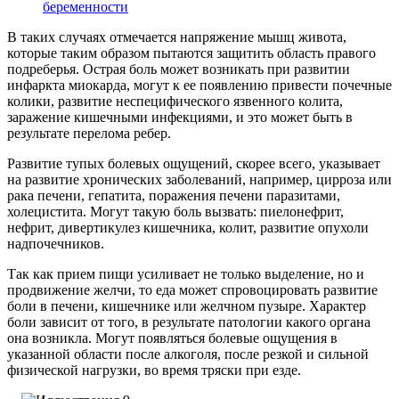
беременности
В таких случаях отмечается напряжение мышц живота,
которые таким образом пытаются защитить область правого
подреберья. Острая боль может возникать при развитии
инфаркта миокарда, могут к ее появлению привести почечные
колики, развитие неспецифического язвенного колита,
заражение кишечными инфекциями, и это может быть в
результате перелома ребер.
Развитие тупых болевых ощущений, скорее всего, указывает
на развитие хронических заболеваний, например, цирроза или
рака печени, гепатита, поражения печени паразитами,
холецистита. Могут такую боль вызвать: пиелонефрит,
нефрит, дивертикулез кишечника, колит, развитие опухоли
надпочечников.
Так как прием пищи усиливает не только выделение, но и
продвижение желчи, то еда может спровоцировать развитие
боли в печени, кишечнике или желчном пузыре. Характер
боли зависит от того, в результате патологии какого органа
она возникла. Могут появляться болевые ощущения в
указанной области после алкоголя, после резкой и сильной
физической нагрузки, во время тряски при езде.