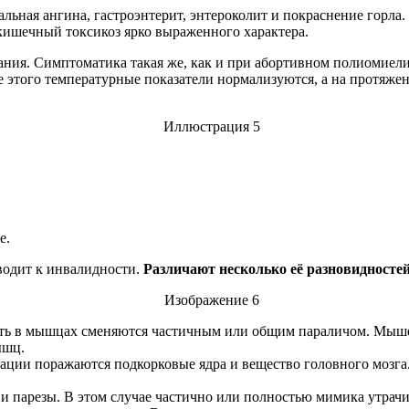
альная ангина, гастроэнтерит, энтероколит и покраснение горла
кишечный токсикоз ярко выраженного характера.
ания. Симптоматика такая же, как и при абортивном полиомиели
ле этого температурные показатели нормализуются, а на протяже
е.
водит к инвалидности.
Различают несколько её разновидностей
сть в мышцах сменяются частичным или общим параличом. Мыше
ышц.
уации поражаются подкорковые ядра и вещество головного мозга
и парезы. В этом случае частично или полностью мимика утрачи