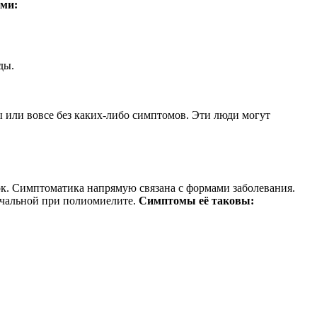
ами:
ды.
 или вовсе без каких-либо симптомов. Эти люди могут
ток. Симптоматика напрямую связана с формами заболевания.
начальной при полиомиелите.
Симптомы её таковы: