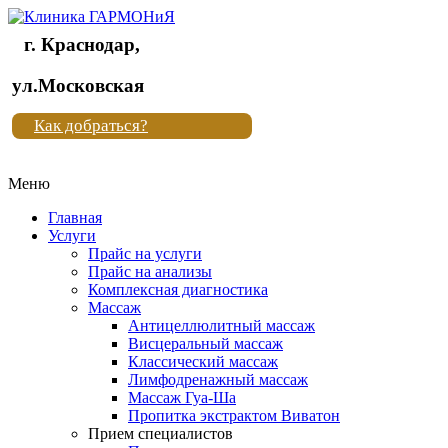
г. Краснодар,
Клиника
ул.Московская
"Новая
Как добраться?
жизнь"
Меню
Клиника
"Новая
Главная
жизнь"
Услуги
Прайс на услуги
Прайс на анализы
Комплексная диагностика
Массаж
Антицеллюлитный массаж
Висцеральный массаж
Классический массаж
Лимфодренажный массаж
Массаж Гуа-Ша
Пропитка экстрактом Виватон
Прием специалистов