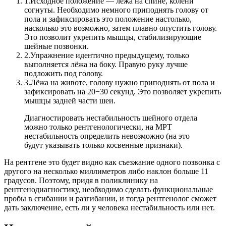
1.
Исходное положение — лёжа на спине, колени
согнуты. Необходимо немного приподнять голову от
пола и зафиксировать это положение настолько,
насколько это возможно, затем плавно опустить голову.
Это позволит укрепить мышцы, стабилизирующие
шейные позвонки.
2.
Упражнение идентично предыдущему, только
выполняется лёжа на боку. Правую руку лучше
подложить под голову.
3.
Лёжа на животе, голову нужно приподнять от пола и
зафиксировать на 20−30 секунд. Это позволяет укрепить
мышцы задней части шеи.
Диагностировать нестабильность шейного отдела
можно только рентгенологически, на МРТ
нестабильность определить невозможно (на это
будут указывать только косвенные признаки).
На рентгене это будет видно как съезжание одного позвонка с
другого на несколько миллиметров либо наклон больше 11
градусов. Поэтому, придя в поликлинику на
рентгенодиагностику, необходимо сделать функциональные
пробы в сгибании и разгибании, и тогда рентгенолог сможет
дать заключение, есть ли у человека нестабильность или нет.