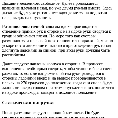
Дыхание медленное, свободное. Далее продолжается
вращение плечами назад, но уже двумя руками вместе. Здесь
дыхание будет уже ритмичнее: вдох делается на поднятии
плеч, выдох на опускании.
Разминка лопаточной зоны:
на вдохе производится
отведение прямых рук в сторону, на выдохе руки сводятся к
груди и обнимают плечи. По мере того как суставы
разминаются и плечевой пояс становится подвижней, можно
ускорить это движение и пытаться при отведении рук назад
хлопнуть ладонями за спиной, при этом руки должны быть
расслаблены.
Далее следуют наклоны корпуса в стороны. В процессе
выполнения необходимо следить, чтобы челюсти были слегка
разжаты, то есть не напряжены. Затем руки разводятся в
стороны ладонями вверх и на выдохе проворачиваются в
плечах на 270 градусов до положения, когда они снова будут
ладонями вверх; голова при этом опускается вниз, после чего
на вдохе происходит возврат в исходное положение.
Статическая нагрузка
После разминки следует основной комплекс.
Он будет
состоять из двух частей, первая из которых включает