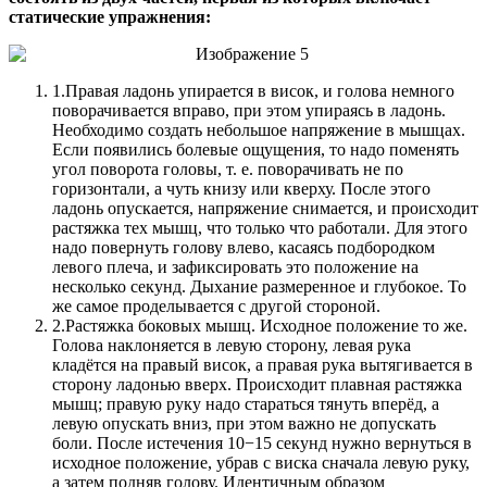
статические упражнения:
1.
Правая ладонь упирается в висок, и голова немного
поворачивается вправо, при этом упираясь в ладонь.
Необходимо создать небольшое напряжение в мышцах.
Если появились болевые ощущения, то надо поменять
угол поворота головы, т. е. поворачивать не по
горизонтали, а чуть книзу или кверху. После этого
ладонь опускается, напряжение снимается, и происходит
растяжка тех мышц, что только что работали. Для этого
надо повернуть голову влево, касаясь подбородком
левого плеча, и зафиксировать это положение на
несколько секунд. Дыхание размеренное и глубокое. То
же самое проделывается с другой стороной.
2.
Растяжка боковых мышц. Исходное положение то же.
Голова наклоняется в левую сторону, левая рука
кладётся на правый висок, а правая рука вытягивается в
сторону ладонью вверх. Происходит плавная растяжка
мышц; правую руку надо стараться тянуть вперёд, а
левую опускать вниз, при этом важно не допускать
боли. После истечения 10−15 секунд нужно вернуться в
исходное положение, убрав с виска сначала левую руку,
а затем подняв голову. Идентичным образом