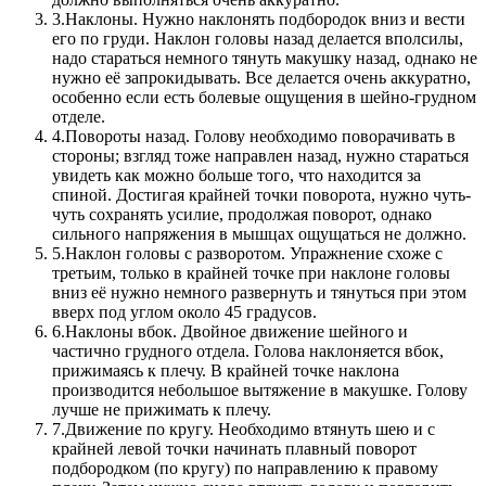
3.
Наклоны. Нужно наклонять подбородок вниз и вести
его по груди. Наклон головы назад делается вполсилы,
надо стараться немного тянуть макушку назад, однако не
нужно её запрокидывать. Все делается очень аккуратно,
особенно если есть болевые ощущения в шейно-грудном
отделе.
4.
Повороты назад. Голову необходимо поворачивать в
стороны; взгляд тоже направлен назад, нужно стараться
увидеть как можно больше того, что находится за
спиной. Достигая крайней точки поворота, нужно чуть-
чуть сохранять усилие, продолжая поворот, однако
сильного напряжения в мышцах ощущаться не должно.
5.
Наклон головы с разворотом. Упражнение схоже с
третьим, только в крайней точке при наклоне головы
вниз её нужно немного развернуть и тянуться при этом
вверх под углом около 45 градусов.
6.
Наклоны вбок. Двойное движение шейного и
частично грудного отдела. Голова наклоняется вбок,
прижимаясь к плечу. В крайней точке наклона
производится небольшое вытяжение в макушке. Голову
лучше не прижимать к плечу.
7.
Движение по кругу. Необходимо втянуть шею и с
крайней левой точки начинать плавный поворот
подбородком (по кругу) по направлению к правому