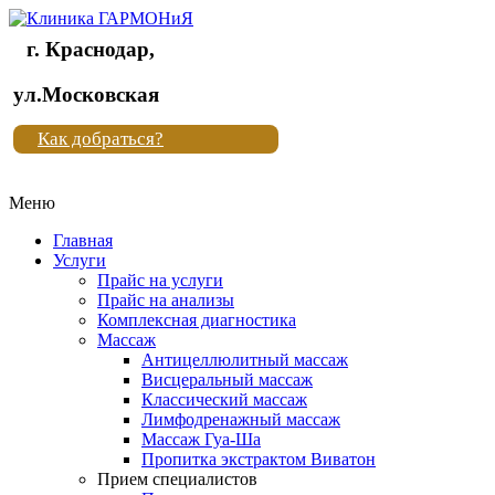
г. Краснодар,
Клиника
ул.Московская
"Новая
Как добраться?
жизнь"
Меню
Клиника
"Новая
Главная
жизнь"
Услуги
Прайс на услуги
Прайс на анализы
Комплексная диагностика
Массаж
Антицеллюлитный массаж
Висцеральный массаж
Классический массаж
Лимфодренажный массаж
Массаж Гуа-Ша
Пропитка экстрактом Виватон
Прием специалистов