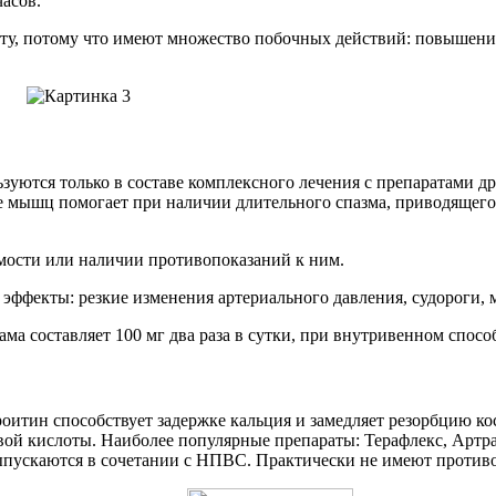
часов.
ту, потому что имеют множество побочных действий: повышение 
уются только в составе комплексного лечения с препаратами др
ие мышц помогает при наличии длительного спазма, приводящего
мости или наличии противопоказаний к ним.
 эффекты: резкие изменения артериального давления, судороги,
 составляет 100 мг два раза в сутки, при внутривенном способе
роитин способствует задержке кальция и замедляет резорбцию 
ой кислоты. Наиболее популярные препараты: Терафлекс, Артра,
пускаются в сочетании с НПВС. Практически не имеют против