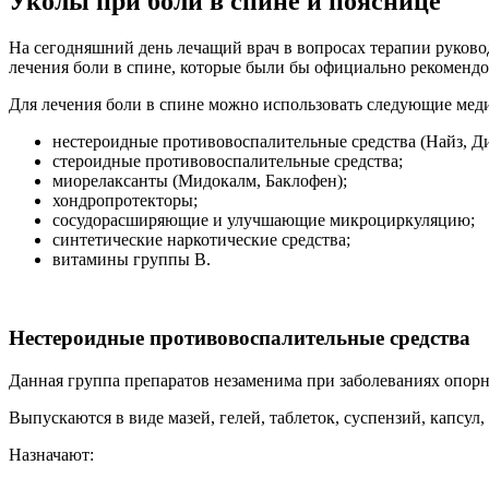
Уколы при боли в спине и пояснице
На сегодняшний день лечащий врач в вопросах терапии руково
лечения боли в спине, которые были бы официально рекомендо
Для лечения боли в спине можно использовать следующие мед
нестероидные противовоспалительные средства (Найз, Ди
стероидные противовоспалительные средства;
миорелаксанты (Мидокалм, Баклофен);
хондропротекторы;
сосудорасширяющие и улучшающие микроциркуляцию;
синтетические наркотические средства;
витамины группы В.
Нестероидные противовоспалительные средства
Данная группа препаратов незаменима при заболеваниях опорно
Выпускаются в виде мазей, гелей, таблеток, суспензий, капсу
Назначают: