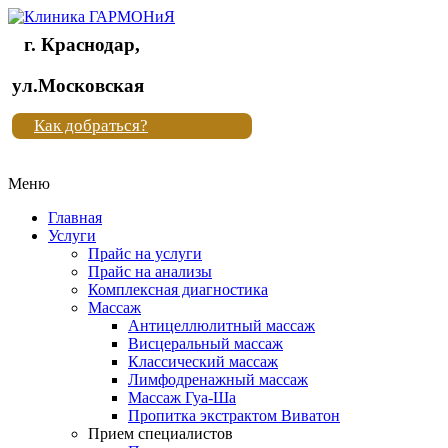
г. Краснодар,
Клиника
ул.Московская
"Новая
Как добраться?
жизнь"
Меню
Клиника
"Новая
Главная
жизнь"
Услуги
Прайс на услуги
Прайс на анализы
Комплексная диагностика
Массаж
Антицеллюлитный массаж
Висцеральный массаж
Классический массаж
Лимфодренажный массаж
Массаж Гуа-Ша
Пропитка экстрактом Виватон
Прием специалистов