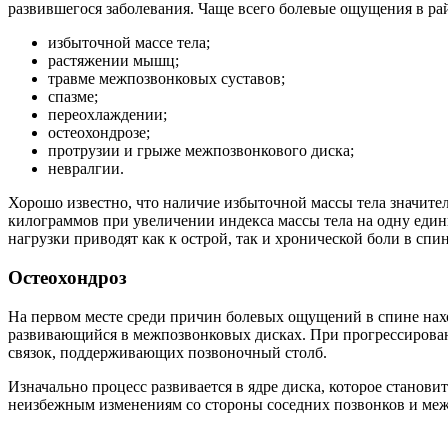
развившегося заболевания.
Чаще всего болевые ощущения в ра
избыточной массе тела;
растяжении мышц;
травме межпозвонковых суставов;
спазме;
переохлаждении;
остеохондрозе;
протрузии и грыже межпозвонкового диска;
невралгии.
Хорошо известно, что наличие избыточной массы тела значите
килограммов при увеличении индекса массы тела на одну един
нагрузки приводят как к острой, так и хронической боли в спин
Остеохондроз
На первом месте среди причин болевых ощущений в спине нахо
развивающийся в межпозвонковых дисках. При прогрессирован
связок, поддерживающих позвоночный столб.
Изначально процесс развивается в ядре диска, которое станови
неизбежным изменениям со стороны соседних позвонков и межп