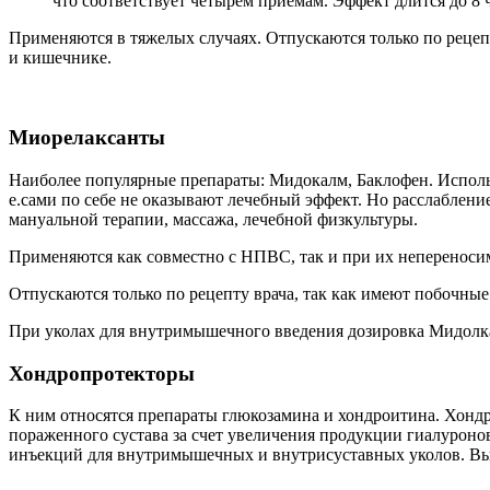
что соответствует четырем приемам. Эффект длится до 8 
Применяются в тяжелых случаях. Отпускаются только по рецеп
и кишечнике.
Миорелаксанты
Наиболее популярные препараты: Мидокалм, Баклофен. Использ
е.сами по себе не оказывают лечебный эффект. Но расслаблен
мануальной терапии, массажа, лечебной физкультуры.
Применяются как совместно с НПВС, так и при их непереноси
Отпускаются только по рецепту врача, так как имеют побочные
При уколах для внутримышечного введения дозировка Мидолкама
Хондропротекторы
К ним относятся препараты глюкозамина и хондроитина. Хонд
пораженного сустава за счет увеличения продукции гиалуронов
инъекций для внутримышечных и внутрисуставных уколов. Вы