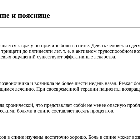
ине и пояснице
ащается к врачу по причине боли в спине. Девять человек из дес
 тридцати до пятидесяти лет, т. е. в активном трудоспособном 
болевых ощущений существуют эффективные лекарства.
 позвоночника и возникла не более шести недель назад. Резкая б
щимся лечению. При своевременной терапии пациенты возвраща
ряд хронической, что представляет собой не менее опасную пробл
ескими болями в спине составляет десять процентов.
ов в спине изучены достаточно хорошо. Боль в спине может возн