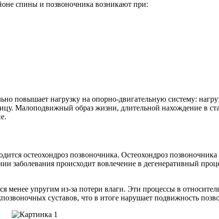
йоне спины и позвоночника возникают при:
льно повышает нагрузку на опорно-двигательную систему: нагр
ицу. Малоподвижный образ жизни, длительной нахождение в ста
е.
дится остеохондроз позвоночника. Остеохондроз позвоночника 
ии заболевания происходит вовлечение в дегенеративный проце
тся менее упругим из-за потери влаги. Эти процессы в относите
озвоночных суставов, что в итоге нарушает подвижность позво