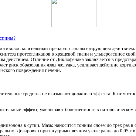
 спины?
ротивовоспалительный препарат с анальгезирующим действием.
интеза протеогликанов в хрящевой ткани и ульцерогенное свойс
м действием. Отличие от Диклофенака заключается в предотвр
ает риск образования язвы желудка, усиливает действие кортик
ческого повреждения печени.
лительные средства не оказывают должного эффекта. К ним отно
тельный эффект, уменьшают болезненность в патологическом оч
днизолона в сутки. Мазь: наносится тонким слоем до трех раз в 
ально. Дозировка при внутримышечном уколе равна до 0,05 г в с