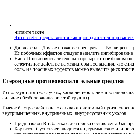
Читайте также:
Что из себя представляет и как проводится тейпирование
Диклофенак. Другое название препарата — Вольтарен. П
Из побочных эффектов следует выделить ингибирование с
Найз. Противовоспалительный препарат с обезболивающи
селективное действие на медиаторы воспаления, что сниж
боль. Из побочных эффектов можно выделить риск токси
Стероидные противовоспалительные средства
Используются в тех случаях, когда нестероидные противовоспа
сильное обезболивающее из этой группы).
Имеют быстрое действие, оказывают системный противовоспали
внутримышечных, внутривенных, внутрисуставных уколов.
Преднизолон В таблетках: дозировка составляет 20 мг пре
Кортизон. Суспензия: вводится внутримышечно или перор