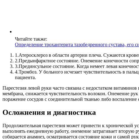
Читайте также:
Определение трохантерита тазобедренного сустава, его 
1.
Атеросклероз в области артерии плеча. Сужаются крове
2.
Предынфарктное состояние. Онемение конечности сопр
3.
Прединсульное состояние. Когда немеет левая конечност
4.
Тромбоз. У больного исчезает чувствительность в пальц
пациента.
Парестезия левой руки часто связана с недостатком витамино
мембрана, снижается чувствительность волокон. Онемение рук
поражение сосудов с соединительной тканью либо воспаление 
Осложнения и диагностика
Продолжительная парестезия может привести к хронической ус
выполнять ежедневную работу, онемение затрагивает вторую ру
собирается анамнез, осматривается состояние кожи и самой рук