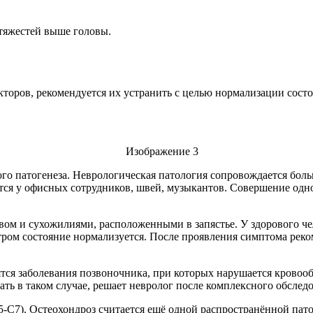
 тяжестей выше головы.
торов, рекомендуется их устранить с целью нормализации состо
ного патогенеза. Неврологическая патология сопровождается бол
тся у офисных сотрудников, швей, музыкантов. Совершение од
рвом и сухожилиями, расположенными в запястье. У здорового ч
ром состояние нормализуется. После проявления симптома реком
тся заболевания позвоночника, при которых нарушается кровооб
ать в таком случае, решает невролог после комплексного обслед
5-С7). Остеохондроз считается ещё одной распространённой пат