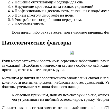
2.
Ношение обтягивающей одежды для сна.
3.
Нарушение кровотока из-за тесных украшений.
4.
Профессиональная деятельность, связанная с подъёмом
5.
Прием алкоголя либо кофе на ночь.
6.
Употребление острой пищи перед сном.
7.
Пассивная жизнь.
Если палец либо рука затекает под влиянием внешних фак
Патологические факторы
Руки могут затекать и болеть из-за серьёзных заболеваний раз
сухожилий. Подобная клиническая картина особенно наблюдае
причина, отчего может сводить руки.
Механизм развития неврологического заболевания связан с не
конечности всегда напряжены, наблюдается отек сухожилий. Ут
болезнь, уменьшится мышца большого пальца.
К опасным причинам, почему немеют руки во сне, относя
могут указывать на шейный остеохондроз, грыжу. Что дел
Локализация парестезии зависит от повреждённого нейрона (С