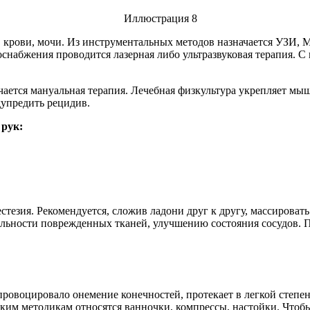
в крови, мочи. Из инструментальных методов назначается УЗИ, 
снабжения проводится лазерная либо ультразвуковая терапия. С
ается мануальная терапия. Лечебная физкультура укрепляет мы
дупредить рецидив.
 рук:
езия. Рекомендуется, сложив ладони друг к другу, массировать
льности поврежденных тканей, улучшению состояния сосудов. По
 спровоцировало онемение конечностей, протекает в легкой степ
м методикам относятся ванночки, компрессы, настойки. Чтобы 