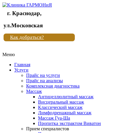
г. Краснодар,
Клиника
ул.Московская
"Новая
Как добраться?
жизнь"
Меню
Клиника
"Новая
Главная
жизнь"
Услуги
Прайс на услуги
Прайс на анализы
Комплексная диагностика
Массаж
Антицеллюлитный массаж
Висцеральный массаж
Классический массаж
Лимфодренажный массаж
Массаж Гуа-Ша
Пропитка экстрактом Виватон
Прием специалистов