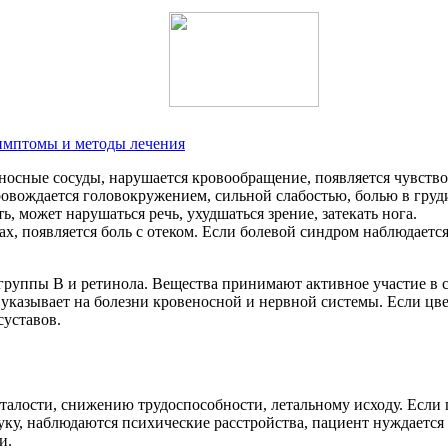
симптомы и методы лечения
носные сосуды, нарушается кровообращение, появляется чувство
овождается головокружением, сильной слабостью, болью в груд
ь, может нарушаться речь, ухудшаться зрение, затекать нога.
ах, появляется боль с отеком. Если болевой синдром наблюдается
в группы В и ретинола. Вещества принимают активное участие в
 указывает на болезни кровеносной и нервной системы. Если цв
суставов.
талости, снижению трудоспособности, летальному исходу. Если 
ку, наблюдаются психические расстройства, пациент нуждается 
и.