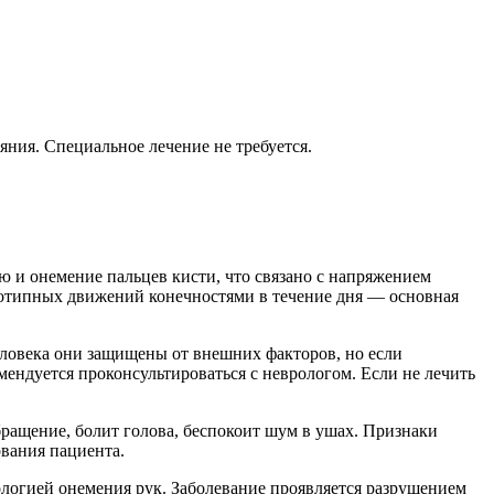
яния. Специальное лечение не требуется.
ью и онемение пальцев кисти, что связано с напряжением
нотипных движений конечностями в течение дня — основная
еловека они защищены от внешних факторов, но если
ендуется проконсультироваться с неврологом. Если не лечить
ращение, болит голова, беспокоит шум в ушах. Признаки
ования пациента.
ологией онемения рук. Заболевание проявляется разрушением