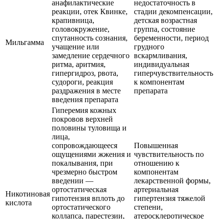
анафилактические
недостаточность в
реакции, отек Квинке,
стадии декомпенсации,
крапивница,
детская возрастная
головокружение,
группа, состояние
спутанность сознания,
беременности, период
Мильгамма
учащение или
грудного
замедление сердечного
вскармливания,
ритма, аритмия,
индивидуальная
гипергидроз, рвота,
гиперчувствительность
судороги, реакция
к компонентам
раздражения в месте
препарата
введения препарата
Гиперемия кожных
покровов верхней
половины туловища и
лица,
сопровождающееся
Повышенная
ощущениями жжения и
чувствительность по
покалывания, при
отношению к
чрезмерно быстром
компонентам
введении —
лекарственной формы,
ортостатическая
артериальная
Никотиновая
гипотензия вплоть до
гипертензия тяжелой
кислота
ортостатического
степени,
коллапса, парестезии,
атеросклеротическое