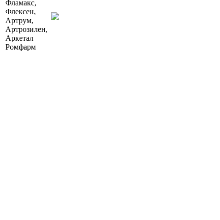
Фламакс,
Флексен,
Артрум,
Артрозилен,
Аркетал
Ромфарм