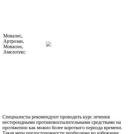
Мовалис,
Артрозан,
Мовасин,
Амелотекс
Специалисты рекомендуют проводить курс лечения
нестероидными противовоспалительными средствами на
протяжении как можно более короткого периода времени.
Такая мера предосторожности необходима во избежание