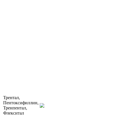
Трентал,
Пентоксифиллин,
Тренпентал,
Флекситал