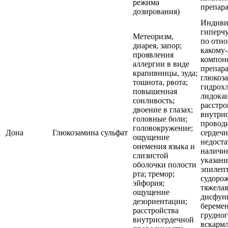
режима
препара
дозирования)
Индиви
гиперчу
Метеоризм,
по отн
диарея, запор;
какому-
проявления
компон
аллергии в виде
препара
крапивницы, зуда;
глюкоз
тошнота, рвота;
гидрох
повышенная
лидокаи
сонливость;
расстро
двоение в глазах;
внутри
головные боли;
проводи
головокружение;
Дона
Глюкозамина сульфат
сердечн
ощущение
недоста
онемения языка и
наличие
слизистой
указани
оболочки полости
эпилеп
рта; тремор;
судоро
эйфория;
тяжелая
ощущение
дисфун
дезориентации;
береме
расстройства
грудно
внутрисердечной
вскарм