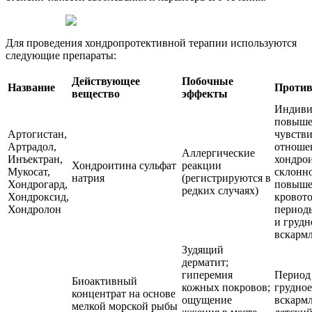
Для проведения хондропротективной терапии используются
следующие препараты:
Действующее
Побочные
Название
Против
вещество
эффекты
Индиви
повыше
Артогистан,
чувстви
Артрадол,
отноше
Аллергические
Инъектран,
хондрои
Хондроитина сульфат
реакции
Мукосат,
склонно
натрия
(регистрируются в
Хондрогард,
повыше
редких случаях)
Хондроксид,
кровото
Хондролон
период
и грудн
вскарм
Зудящий
дерматит;
гиперемия
Период
Биоактивный
кожных покровов;
грудное
концентрат на основе
ощущение
вскарм
мелкой морской рыбы