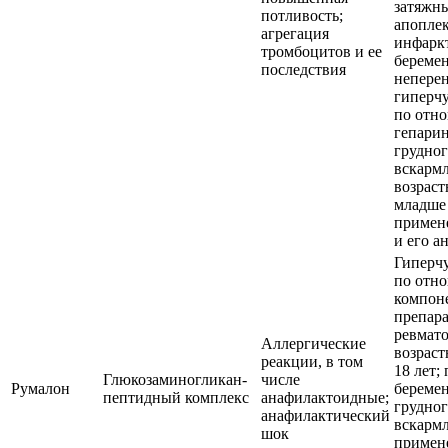
затяжн
потливость;
апоплек
агрегация
инфаркт
тромбоцитов и ее
беремен
последствия
непере
гиперчу
по отн
гепарин
грудно
вскарм
возраст
младше 
примен
и его а
Гиперч
по отн
компон
препара
ревмат
Аллергические
возраст
реакции, в том
18 лет;
Глюкозаминогликан-
числе
Румалон
береме
пептидный комплекс
анафилактоидные;
грудно
анафилактический
вскарм
шок
примен