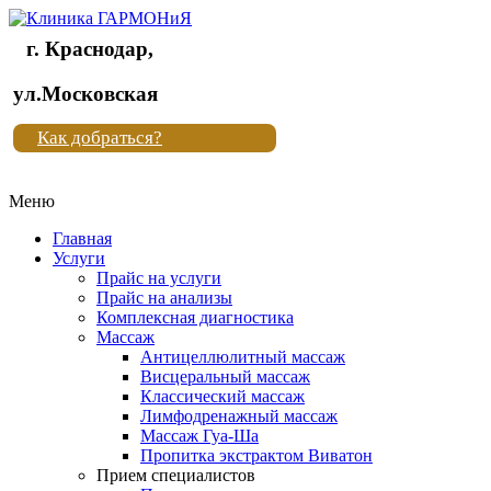
г. Краснодар,
Клиника
ул.Московская
"Новая
Как добраться?
жизнь"
Меню
Клиника
"Новая
Главная
жизнь"
Услуги
Прайс на услуги
Прайс на анализы
Комплексная диагностика
Массаж
Антицеллюлитный массаж
Висцеральный массаж
Классический массаж
Лимфодренажный массаж
Массаж Гуа-Ша
Пропитка экстрактом Виватон
Прием специалистов