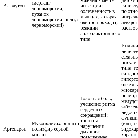
жжения в месте
детский
(мерланг
Алфлутоп
инъекции;
гиперчу
черноморский,
болезненность в
по отн
пузанок
мышцах, которая
ингред
черноморский, анчоус
быстро проходит;
лекарст
черноморский)
реакции
раствор
анафилактоидного
типа
Индиви
неперен
сахарн
инсули
типа, г
синдро
гиперт
болезнь
миокард
периоде
Головная боль;
желудо
учащение ритма
заболев
сердечных
недоста
сокращений;
функци
тошнота;
Мукополисахаридный
(или) п
нарушения
Артепарон
полиэфир серной
эндокар
дыхания;
кислоты
характ
повышенная