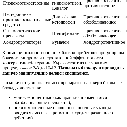
Противовоспалительн
Глюкокортикостероиды
гидрокортизон,
противоотечное
Кеналог
Нестероидные
Диклофенак,
Противовоспалительн
противовоспалительные
кетопрофен
обезболивающее
средства
Спазмолитические
Противовоспалительн
Платифиллин
препараты
обезболивающее
Хондропротекторы
Румалон
Хондропротективное
К помощи околопозвоночных блокад прибегают при упорном
болевом синдроме и недостаточной эффективности
консервативной терапии. Курс состоит из нескольких
процедур — от 2-3 до 10-12.
Назначать блокаду и проводить
данную манипуляцию должен специалист.
По количеству используемых препаратов паравертебральные
блокады делятся на:
монокомпонентные (как правило, применяются
обезболивающие препараты);
поликомпонентные (в околопозвоночные мышцы
вводится смесь лекарственных средств различного
действия).