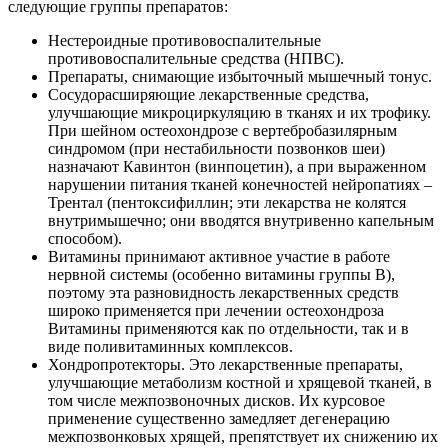
следующие группы препаратов:
Нестероидные противовоспалительные
противовоспалительные средства (НПВС).
Препараты, снимающие избыточный мышечный тонус.
Сосудорасширяющие лекарственные средства,
улучшающие микроциркуляцию в тканях и их трофику.
При шейном остеохондрозе с вертебробазилярным
синдромом (при нестабильности позвонков шеи)
назначают Кавинтон (винпоцетин), а при выраженном
нарушении питания тканей конечностей нейропатиях –
Трентал (пентоксифиллин; эти лекарства не колятся
внутримышечно; они вводятся внутривенно капельным
способом).
Витамины принимают активное участие в работе
нервной системы (особенно витамины группы В),
поэтому эта разновидность лекарственных средств
широко применяется при лечении остеохондроза
Витамины применяются как по отдельности, так и в
виде поливитаминных комплексов.
Хондропротекторы. Это лекарственные препараты,
улучшающие метаболизм костной и хрящевой тканей, в
том числе межпозвоночных дисков. Их курсовое
применение существенно замедляет дегенерацию
межпозвонковых хрящей, препятствует их снижению их