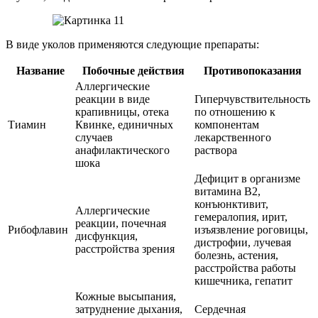
В виде уколов применяются следующие препараты:
Название
Побочные действия
Противопоказания
Аллергические
реакции в виде
Гиперчувствительность
крапивницы, отека
по отношению к
Тиамин
Квинке, единичных
компонентам
случаев
лекарственного
анафилактического
раствора
шока
Дефицит в организме
витамина В2,
конъюнктивит,
Аллергические
гемералопия, ирит,
реакции, почечная
Рибофлавин
изъязвление роговицы,
дисфункция,
дистрофии, лучевая
расстройства зрения
болезнь, астения,
расстройства работы
кишечника, гепатит
Кожные высыпания,
затруднение дыхания,
Сердечная