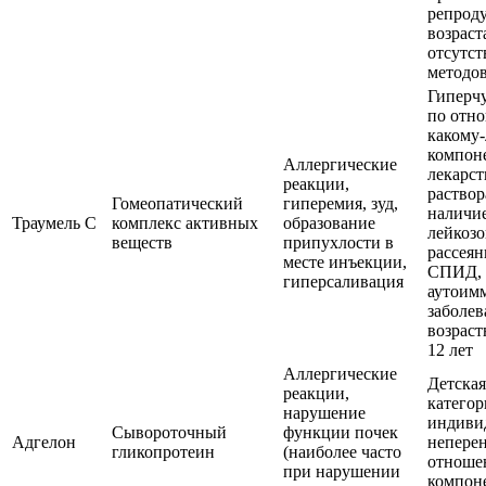
репрод
возраст
отсутс
методо
Гиперч
по отн
какому-
компон
Аллергические
лекарст
реакции,
раствор
Гомеопатический
гиперемия, зуд,
наличие
Траумель С
комплекс активных
образование
лейкозо
веществ
припухлости в
рассеян
месте инъекции,
СПИД,
гиперсаливация
аутоим
заболев
возраст
12 лет
Аллергические
Детская
реакции,
категор
нарушение
индиви
Сывороточный
функции почек
Адгелон
непере
гликопротеин
(наиболее часто
отноше
при нарушении
компон