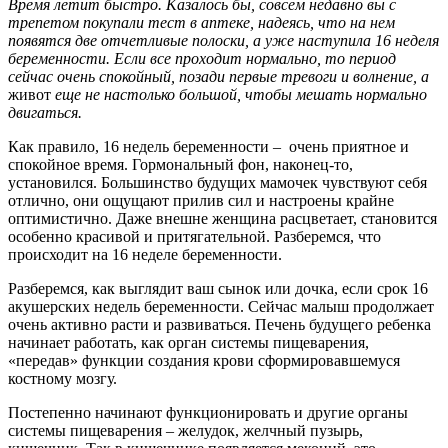
Время летит быстро. Казалось бы, совсем недавно вы с
трепетом покупали тест в аптеке, надеясь, что на нем
появятся две отчетливые полоски, а уже наступила 16 неделя
беременности. Если все проходит нормально, то период
сейчас очень спокойный, позади первые тревоги и волнение, а
живот
еще не настолько большой, чтобы мешать нормально
двигаться.
Как правило, 16 недель беременности – очень приятное и
спокойное время. Гормональный фон, наконец-то,
установился. Большинство будущих мамочек чувствуют себя
отлично, они ощущают прилив сил и настроены крайне
оптимистично. Даже внешне женщина расцветает, становится
особенно красивой и притягательной. Разберемся, что
происходит на 16 неделе беременности.
Разберемся, как выглядит ваш сынок или дочка, если срок 16
акушерских недель беременности. Сейчас малыш продолжает
очень активно расти и развиваться. Печень будущего ребенка
начинает работать, как орган системы пищеварения,
«передав» функции создания крови сформировавшемуся
костному мозгу.
Постепенно начинают функционировать и другие органы
системы пищеварения – желудок, желчный пузырь,