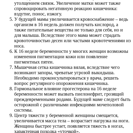
утолщением связок. Увеличение матки может также
спровоцировать негативную реакцию кишечника:
вздутие, понос, изжогу.
У будущей мамы увеличивается кровоснабжение – ведь
организм в 16 недель должен получать кислород, а
также питательные вещества не только для себя, но и
для малыша. Вследствие этого мама может страдать
кровоточивостью десен или частыми кровотечениями из
носа.
К 16 неделе беременности у многих женщин возможны
изменения пигментации кожи или появление
пигментных пятен.
Мышечная сетка кишечника вялая, вследствие чего
возникают запоры, чреватые угрозой выкидыша.
Необходимо проконсультироваться у врача, решить
вопрос регулярного опорожнения кишечника.
Гормональное влияние прогестерона на 16 неделе
беременности может вызвать пиелонефрит, грозящий
преждевременными родами. Будущей маме следует быть
осторожной с различными инфекциями мочеполовой
системы.
Центр тяжести у беременной женщины смещается,
увеличивается масса тела – возрастает нагрузка на ноги.
Женщина быстрее устает, появляется тяжесть в ногах,
характерная походка «уточкой».