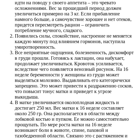
идти на поводу у своего аппетита – это чревато
осложнениями. Вес за прошедший период должен
увеличиться примерно на 3 кг. Если прибавление
намного больше, а самочувствие хорошее и нет отеков,
придется пересмотреть рацион – ограничить
потребление мучного, сладкого.
Появились силы, спокойствие, настроение не меняется
каждую минуту под влиянием гормонов, наступила
умиротворенность.
Все неприятные ощущения, болезненность, дискомфорт
в груди прошли. Готовясь к лактации, она набухает,
продолжает увеличиваться. Кровоток усиливается,
вследствие чего появляется венозный рисунок. На 16
неделе беременности у женщины из груди может
выделяться молозиво. Выдавливать его категорически
запрещено. Это может привести к раздражению сосков,
что повысит тонус матки и приведет к угрозе
выкидыша.
В матке увеличивается околоплодная жидкость и
достигает 250 мл. Вес матки к 16 неделе составляет
около 250 гр. Она располагается в области между
лобковой костью и пупком. Ее можно самостоятельно
прощупать. По мере роста матки на 16 неделе
возникают боли в животе, спине, паховой и
тазобедренной области. Связано это с растяжением и