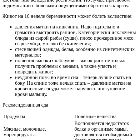
недомогании с болевыми ощущениями обратиться к врачу.
Живот на 16 неделе беременности может болеть вследствие:
давления матки на кишечник. Надо тщательно и
грамотно выстроить рацион. Категорически исключены
блюда из сырой рыбы (суши), плохо прожаренное мясо,
сырые яйца, молоко без кипячения;
стесняющей одежды, белья, особенно из синтетических
материалов;
ношения высоких каблуков – высок риск не только
получить проблемы с венами, а также упасть и
повредить живот;
неудобной позы во время сна – теперь лучше спать на
боку. На спине тоже нельзя спать – давление матки на
кровеносные сосуды может нарушить поступление
крови малышу.
Рекомендованная еда
Продукты
Полезные вещества
Восполняется недостаток
Мясные, молочные,
белка в организме мамы,
морепродукты.
доставляется необходимый