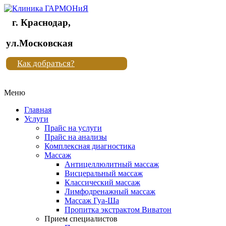
г. Краснодар,
Клиника
ул.Московская
"Новая
Как добраться?
жизнь"
Меню
Клиника
"Новая
Главная
жизнь"
Услуги
Прайс на услуги
Прайс на анализы
Комплексная диагностика
Массаж
Антицеллюлитный массаж
Висцеральный массаж
Классический массаж
Лимфодренажный массаж
Массаж Гуа-Ша
Пропитка экстрактом Виватон
Прием специалистов