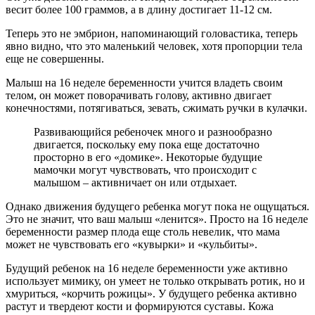
весит более 100 граммов, а в длину достигает 11-12 см.
Теперь это не эмбрион, напоминающий головастика, теперь
явно видно, что это маленький человек, хотя пропорции тела
еще не совершенны.
Малыш на 16 неделе беременности учится владеть своим
телом, он может поворачивать голову, активно двигает
конечностями, потягиваться, зевать, сжимать ручки в кулачки.
Развивающийся ребеночек много и разнообразно
двигается, поскольку ему пока еще достаточно
просторно в его «домике». Некоторые будущие
мамочки могут чувствовать, что происходит с
малышом – активничает он или отдыхает.
Однако движения будущего ребенка могут пока не ощущаться.
Это не значит, что ваш малыш «ленится». Просто на 16 неделе
беременности размер плода еще столь невелик, что мама
может не чувствовать его «кувырки» и «кульбиты».
Будущий ребенок на 16 неделе беременности уже активно
использует мимику, он умеет не только открывать ротик, но и
хмуриться, «корчить рожицы». У будущего ребенка активно
растут и твердеют кости и формируются суставы. Кожа