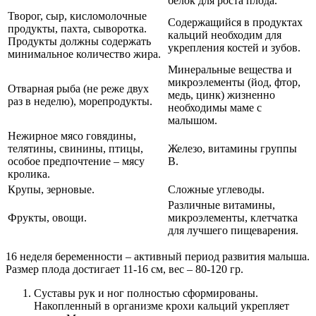
белок для роста плода.
Творог, сыр, кисломолочные
Содержащийся в продуктах
продукты, пахта, сыворотка.
кальций необходим для
Продукты должны содержать
укрепления костей и зубов.
минимальное количество жира.
Минеральные вещества и
микроэлементы (йод, фтор,
Отварная рыба (не реже двух
медь, цинк) жизненно
раз в неделю), морепродукты.
необходимы маме с
малышом.
Нежирное мясо говядины,
телятины, свинины, птицы,
Железо, витамины группы
особое предпочтение – мясу
В.
кролика.
Крупы, зерновые.
Сложные углеводы.
Различные витамины,
Фрукты, овощи.
микроэлементы, клетчатка
для лучшего пищеварения.
16 неделя беременности – активный период развития малыша.
Размер плода достигает 11-16 см, вес – 80-120 гр.
Суставы рук и ног полностью сформированы.
Накопленный в организме крохи кальций укрепляет