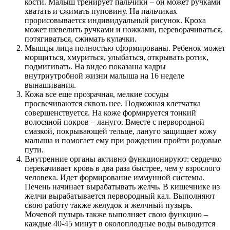
кости. Малыш тренирует пальчики – он может ручками
хватать и сжимать пуповину. На пальчиках
прорисовывается индивидуальный рисунок. Кроха
может шевелить ручками и ножками, переворачиваться,
потягиваться, сжимать кулачки.
Мышцы лица полностью сформированы. Ребенок может
морщиться, хмуриться, улыбаться, открывать ротик,
подмигивать. На видео показаны кадры
внутриутробной жизни малыша на 16 неделе
вынашивания.
Кожа все еще прозрачная, мелкие сосуды
просвечиваются сквозь нее. Подкожная клетчатка
совершенствуется. На коже формируется тонкий
волосяной покров – лануго. Вместе с первородной
смазкой, покрывающей тельце, лануго защищает кожу
малыша и помогает ему при рождении пройти родовые
пути.
Внутренние органы активно функционируют: сердечко
перекачивает кровь в два раза быстрее, чем у взрослого
человека. Идет формирование иммунной системы.
Печень начинает вырабатывать желчь. В кишечнике из
желчи вырабатывается первородный кал. Выполняют
свою работу также желудок и желчный пузырь.
Мочевой пузырь также выполняет свою функцию –
каждые 40-45 минут в околоплодные воды выводится