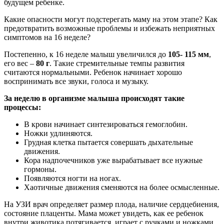
будущем ребенке.
Какие опасности могут подстерегать маму на этом этапе? Как
предотвратить возможные проблемы и избежать неприятных
симптомов на 16 неделе?
Постепенно, к 16 неделе малыш увеличился до
105- 115 мм
,
его вес –
80 г
. Такие стремительные темпы развития
считаются нормальными. Ребенок начинает хорошо
воспринимать все звуки, голоса и музыку.
За неделю в организме малыша происходят такие
процессы:
В крови начинает синтезироваться гемоглобин.
Ножки удлиняются.
Грудная клетка пытается совершать дыхательные
движения.
Кора надпочечников уже вырабатывает все нужные
гормоны.
Появляются ногти на ногах.
Хаотичные движения сменяются на более осмысленные.
На УЗИ врач определяет размер плода, наличие сердцебиения,
состояние плаценты. Мама может увидеть, как ее ребенок
внутри животика потягивается, играет с ручками и ножками,