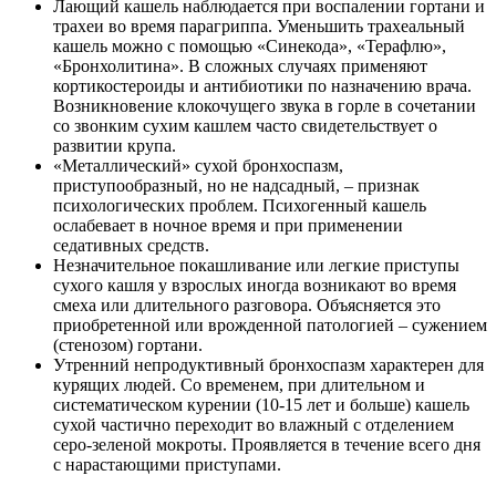
Лающий кашель наблюдается при воспалении гортани и
трахеи во время парагриппа. Уменьшить трахеальный
кашель можно с помощью «Синекода», «Терафлю»,
«Бронхолитина». В сложных случаях применяют
кортикостероиды и антибиотики по назначению врача.
Возникновение клокочущего звука в горле в сочетании
со звонким сухим кашлем часто свидетельствует о
развитии крупа.
«Металлический» сухой бронхоспазм,
приступообразный, но не надсадный, – признак
психологических проблем. Психогенный кашель
ослабевает в ночное время и при применении
седативных средств.
Незначительное покашливание или легкие приступы
сухого кашля у взрослых иногда возникают во время
смеха или длительного разговора. Объясняется это
приобретенной или врожденной патологией – сужением
(стенозом) гортани.
Утренний непродуктивный бронхоспазм характерен для
курящих людей. Со временем, при длительном и
систематическом курении (10-15 лет и больше) кашель
сухой частично переходит во влажный с отделением
серо-зеленой мокроты. Проявляется в течение всего дня
с нарастающими приступами.