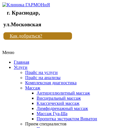
г. Краснодар,
Клиника
ул.Московская
"Новая
Как добраться?
жизнь"
Меню
Клиника
"Новая
Главная
жизнь"
Услуги
Прайс на услуги
Прайс на анализы
Комплексная диагностика
Массаж
Антицеллюлитный массаж
Висцеральный массаж
Классический массаж
Лимфодренажный массаж
Массаж Гуа-Ша
Пропитка экстрактом Виватон
Прием специалистов