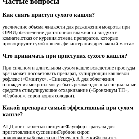
Частые вопросы
Как снять приступ сухого кашля?
увеличение объема жидкости для разжижения мокроты при
ОРВИ,обеспечение достаточной влажности воздуха в
комнате,отказ от курения,отмена препаратов, которые
провоцируют сухой кашель,физиотерапия,дренажный массаж.
Что принимать при приступах сухого кашля?
При сильном и длительном сухом кашле вследствие простуды
врач может посоветовать препарат, купирующий кашлевой
рефлекс («Омнитус», «Синекод»). А для облегчения
отхождения мокроты могут быть рекомендованы специальные
средства стимулирующие отхаркивание («Бронхикум ТП»,
«Гербион», сироп корня солодки).
Какой препарат самый эффективный при сухом
кашле?
АЦЦ лонг таблетки шипучиеФлуифорт гранулы для
приготовления суспензииГербион сироп
подорожникаБромгексин Реневал таблеткиФлюдитек