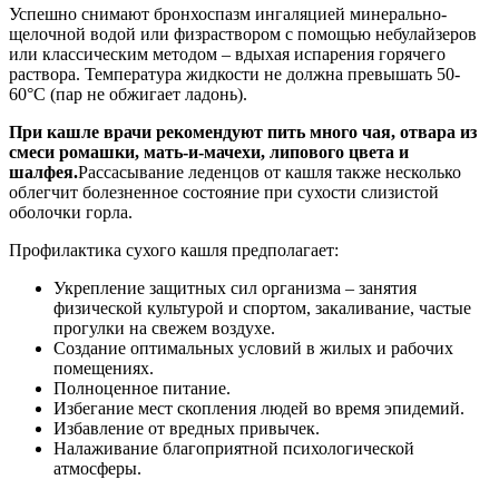
Успешно снимают бронхоспазм ингаляцией минерально-
щелочной водой или физраствором с помощью небулайзеров
или классическим методом – вдыхая испарения горячего
раствора. Температура жидкости не должна превышать 50-
60°С (пар не обжигает ладонь).
При кашле врачи рекомендуют пить много чая, отвара из
смеси ромашки, мать-и-мачехи, липового цвета и
шалфея.
Рассасывание леденцов от кашля также несколько
облегчит болезненное состояние при сухости слизистой
оболочки горла.
Профилактика сухого кашля предполагает:
Укрепление защитных сил организма – занятия
физической культурой и спортом, закаливание, частые
прогулки на свежем воздухе.
Создание оптимальных условий в жилых и рабочих
помещениях.
Полноценное питание.
Избегание мест скопления людей во время эпидемий.
Избавление от вредных привычек.
Налаживание благоприятной психологической
атмосферы.