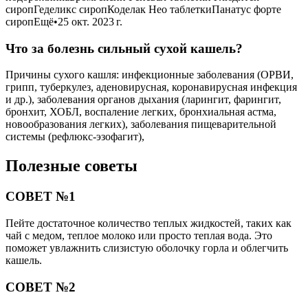
сиропГеделикс сиропКоделак Нео таблеткиПанатус форте
сиропЕщё•25 окт. 2023 г.
Что за болезнь сильный сухой кашель?
Причины сухого кашля: инфекционные заболевания (ОРВИ,
грипп, туберкулез, аденовирусная, коронавирусная инфекция
и др.), заболевания органов дыхания (ларингит, фарингит,
бронхит, ХОБЛ, воспаление легких, бронхиальная астма,
новообразования легких), заболевания пищеварительной
системы (рефлюкс-эзофагит),
Полезные советы
СОВЕТ №1
Пейте достаточное количество теплых жидкостей, таких как
чай с медом, теплое молоко или просто теплая вода. Это
поможет увлажнить слизистую оболочку горла и облегчить
кашель.
СОВЕТ №2