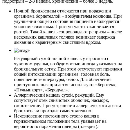
подострый – 2-3 недели, хронический – более 3 недель.
Ночной бронхоспазм отмечается при поражении
организма бордетеллой – возбудителем коклюша. При
улучшении общего состояния пациента наблюдается
усиление симптома. Приступ часто заканчивается
рвотой. Такой кашель сопровождают репризы – после
нескольких кашлевых толчков возникает задержка
дыхания с характерным свистящим вдохом.
Регулярный сухой ночной кашель у взрослого с
чувством удушья, возбудимостью иногда указывает на
бронхиальную астму. При этом отсутствуют признаки
общей интоксикации организма: головная боль,
повышение температуры, озноб. Для облегчения
приступов кашля при астме используют «Беротек»,
«Пульмикорт», «Беродуал».
Аллергический кашель сухой, режущий. Ему
сопутствует отек слизистых оболочек, насморк,
слезотечение. При устранении аллергического агента
бронхоспазм проходит самостоятельно.
Исчезновение постоянного сухого кашля в
горизонтальном положении тела указывает на
вероятность поражения плевры (плеврит).