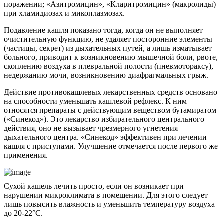
поражении; «Азитромицин», «Кларитромицин» (макролиды)
при хламидиозах и микоплазмозах.
Подавление кашля показано тогда, когда он не выполняет
очистительную функцию, не удаляет посторонние элементы
(частицы, секрет) из дыхательных путей, а лишь изматывает
больного, приводит к возникновению мышечной боли, рвоте,
скоплению воздуха в плевральной полости (пневмотораксу),
недержанию мочи, возникновению диафрагмальных грыж.
Действие противокашлевых лекарственных средств основано
на способности уменьшать кашлевой рефлекс. К ним
относятся препараты с действующим веществом бутамиратом
(«Синекод»). Это лекарство избирательного центрального
действия, оно не вызывает чрезмерного угнетения
дыхательного центра. «Синекод» эффективен при лечении
кашля с приступами. Улучшение отмечается после первого же
применения.
Сухой кашель лечить просто, если он возникает при
нарушении микроклимата в помещении. Для этого следует
лишь повысить влажность и уменьшить температуру воздуха
до 20-22°С.