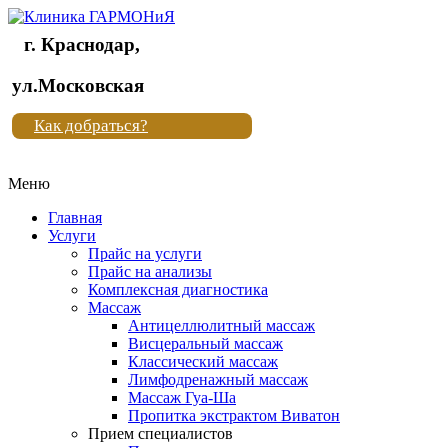
г. Краснодар,
Клиника
ул.Московская
"Новая
Как добраться?
жизнь"
Меню
Клиника
"Новая
Главная
жизнь"
Услуги
Прайс на услуги
Прайс на анализы
Комплексная диагностика
Массаж
Антицеллюлитный массаж
Висцеральный массаж
Классический массаж
Лимфодренажный массаж
Массаж Гуа-Ша
Пропитка экстрактом Виватон
Прием специалистов