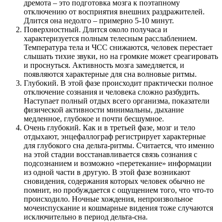
дремота – это подготовка мозга к поэтапному
отключению от восприятия внешних раздражителей.
Длится она недолго – примерно 5-10 минут.
Поверхностный. Длится около получаса и
характеризуется полным телесным расслаблением.
Температура тела и ЧСС снижаются, человек перестает
слышать тихие звуки, но на громкие может среагировать
и проснуться. Активность мозга замедляется, и
появляются характерные для сна волновые ритмы.
Глубокий. В этой фазе происходит практически полное
отключение сознания и человека сложно разбудить.
Наступает полный отдых всего организма, показатели
физической активности минимальны, дыхание
медленное, глубокое и почти бесшумное.
Очень глубокий. Как и в третьей фазе, мозг и тело
отдыхают, энцефаллограф регистрирует характерные
для глубокого сна дельта-ритмы. Считается, что именно
на этой стадии восстанавливается связь сознания с
подсознанием и возможно «перетекание» информации
из одной части в другую. В этой фазе возникают
сновидения, содержания которых человек обычно не
помнит, но пробуждается с ощущением того, что что-то
происходило. Ночные хождения, непроизвольное
мочеиспускание и кошмарные видения тоже случаются
исключительно в период дельта-сна.