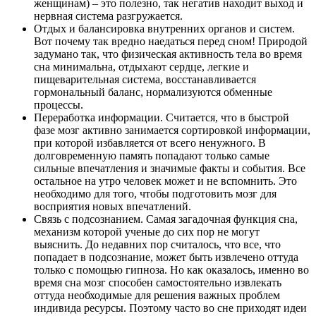
женщинам) – это полезно, так негатив находит выход и
нервная система разгружается.
Отдых и балансировка внутренних органов и систем.
Вот почему так вредно наедаться перед сном! Природой
задумано так, что физическая активность тела во время
сна минимальна, отдыхают сердце, легкие и
пищеварительная система, восстанавливается
гормональный баланс, нормализуются обменные
процессы.
Переработка информации. Считается, что в быстрой
фазе мозг активно занимается сортировкой информации,
при которой избавляется от всего ненужного. В
долговременную память попадают только самые
сильные впечатления и значимые факты и события. Все
остальное на утро человек может и не вспомнить. Это
необходимо для того, чтобы подготовить мозг для
восприятия новых впечатлений.
Связь с подсознанием. Самая загадочная функция сна,
механизм которой ученые до сих пор не могут
выяснить. До недавних пор считалось, что все, что
попадает в подсознание, может быть извлечено оттуда
только с помощью гипноза. Но как оказалось, именно во
время сна мозг способен самостоятельно извлекать
оттуда необходимые для решения важных проблем
индивида ресурсы. Поэтому часто во сне приходят идеи