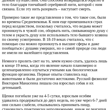
далекие путешествия. Она способна возвращаться обратно в
тело благодаря тончайшей серебряной нити, которой с ним
связана. Если эту нить разорвать – наступает смерть.
Примерно такие же представления о том, что такое сон, были
во времена Средневековья. К ним еще примешивался страх
перед колдовством, поскольку считалось, что ведьма может
проникнуть в чужой сон, оборвать нить, связывающую душу с
телом и украсть душу или использовать тело бывшего хозяина
по своему усмотрению. В 18-19 веках считалось, что с
помощью сна можно проникнуть в высшие сферы и даже
пообщаться с душами умерших, но о самой природе сна люди
не имели ни малейшего представления.
Немного пролить свет на то, зачем нужно спать, удалось лишь
в конце 19 века, когда это явление начало планомерно и
целенаправленно изучаться учеными как биологическая
функция организма. Первые опыты ставились над
животными и были достаточно жестокими. Русский физиолог
Виктория Манасеина лишала сна взрослых собак и их
детенышей.
Щенки погибали уже на 4-5 сутки, взрослым особям
удавалось продержаться до двух недель, но уже через 6-7 дней
они сильно слабели, отказывались принимать пищу,
становились практически неподвижными, никак не реагируя