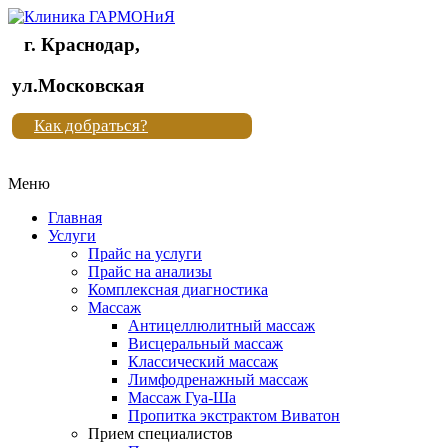
г. Краснодар,
Клиника
ул.Московская
"Новая
Как добраться?
жизнь"
Меню
Клиника
"Новая
Главная
жизнь"
Услуги
Прайс на услуги
Прайс на анализы
Комплексная диагностика
Массаж
Антицеллюлитный массаж
Висцеральный массаж
Классический массаж
Лимфодренажный массаж
Массаж Гуа-Ша
Пропитка экстрактом Виватон
Прием специалистов