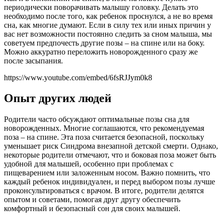
периодически поворачивать малышу головку. Делать это
необходимо после того, как ребенок проснулся, а не во время
сна, как многие думают. Если в силу тех или иных причин у
вас нет возможности постоянно следить за сном малыша, мы
советуем предпочесть другие позы – на спине или на боку.
Можно аккуратно переложить новорожденного сразу же
после засыпания.
https://www.youtube.com/embed/6fsRJJym0k8
Опыт других людей
Родители часто обсуждают оптимальные позы сна для
новорожденных. Многие соглашаются, что рекомендуемая
поза – на спине. Эта поза считается безопасной, поскольку
уменьшает риск Синдрома внезапной детской смерти. Однако,
некоторые родители отмечают, что и боковая поза может быть
удобной для малышей, особенно при проблемах с
пищеварением или заложенным носом. Важно помнить, что
каждый ребенок индивидуален, и перед выбором позы лучше
проконсультироваться с врачом. В итоге, родители делятся
опытом и советами, помогая друг другу обеспечить
комфортный и безопасный сон для своих малышей.