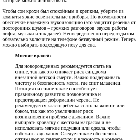
который можно использовать.
Чтобы сон крохи был спокойным и крепким, уберите из
комнаты яркие осветительные приборы. По возможности
обеспечьте надежную звукоизоляцию (это защитит ребенка от
посторонних шумов – громких разговоров, звуков работы
лифта, музыки и так далее). Непосредственно перед отдыхом
обязательно включите на телефоне беззвучный режим. Теперь
можно выбирать подходящую позу для сна.
Мнение врачей:
Для новорожденных рекомендуется спать на
спине, так как это снижает риск синдрома
внезапной детской смерти. Важно поддерживать
чистоту и безопасность места, где спит младенец.
Позиция на спине также способствует
правильному развитию позвоночника и
предотвращает деформации черепа. Не
рекомендуется класть ребенка спать на животе или
боком, так как это увеличивает риск
возникновения проблем с дыханием. Важно
выбирать кроватку с жестким матрасом и не
использовать мягкие подушки или одеяла, чтобы
избежать задыхания. Следует также обеспечить
оптимальную температуру и влажность в комнате,