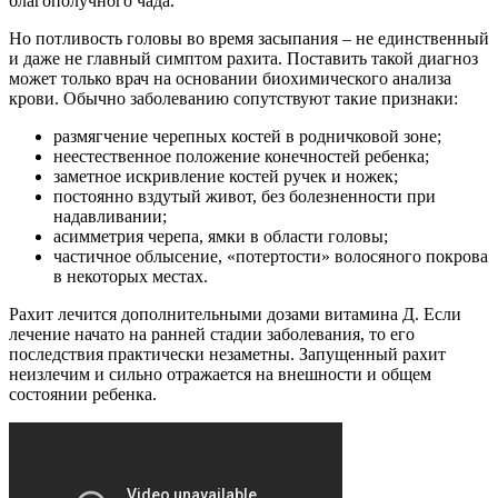
благополучного чада.
Но потливость головы во время засыпания – не единственный
и даже не главный симптом рахита. Поставить такой диагноз
может только врач на основании биохимического анализа
крови. Обычно заболеванию сопутствуют такие признаки:
размягчение черепных костей в родничковой зоне;
неестественное положение конечностей ребенка;
заметное искривление костей ручек и ножек;
постоянно вздутый живот, без болезненности при
надавливании;
асимметрия черепа, ямки в области головы;
частичное облысение, «потертости» волосяного покрова
в некоторых местах.
Рахит лечится дополнительными дозами витамина Д. Если
лечение начато на ранней стадии заболевания, то его
последствия практически незаметны. Запущенный рахит
неизлечим и сильно отражается на внешности и общем
состоянии ребенка.