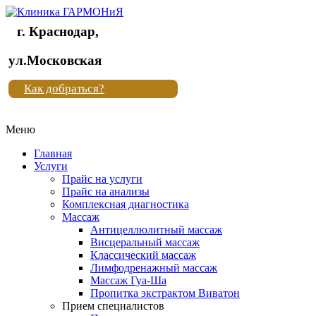
г. Краснодар,
Клиника
ул.Московская
"Новая
Как добраться?
жизнь"
Меню
Клиника
"Новая
Главная
жизнь"
Услуги
Прайс на услуги
Прайс на анализы
Комплексная диагностика
Массаж
Антицеллюлитный массаж
Висцеральный массаж
Классический массаж
Лимфодренажный массаж
Массаж Гуа-Ша
Пропитка экстрактом Виватон
Прием специалистов