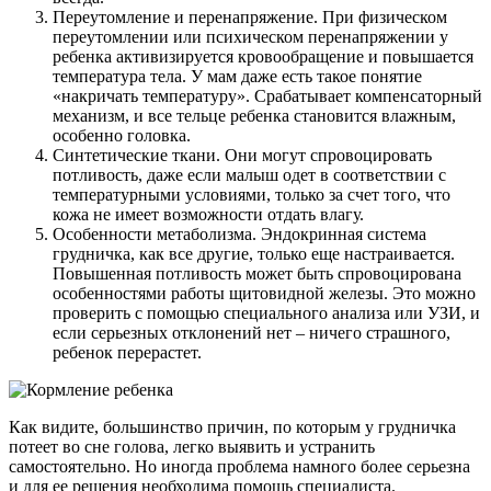
Переутомление и перенапряжение. При физическом
переутомлении или психическом перенапряжении у
ребенка активизируется кровообращение и повышается
температура тела. У мам даже есть такое понятие
«накричать температуру». Срабатывает компенсаторный
механизм, и все тельце ребенка становится влажным,
особенно головка.
Синтетические ткани. Они могут спровоцировать
потливость, даже если малыш одет в соответствии с
температурными условиями, только за счет того, что
кожа не имеет возможности отдать влагу.
Особенности метаболизма. Эндокринная система
грудничка, как все другие, только еще настраивается.
Повышенная потливость может быть спровоцирована
особенностями работы щитовидной железы. Это можно
проверить с помощью специального анализа или УЗИ, и
если серьезных отклонений нет – ничего страшного,
ребенок перерастет.
Как видите, большинство причин, по которым у грудничка
потеет во сне голова, легко выявить и устранить
самостоятельно. Но иногда проблема намного более серьезна
и для ее решения необходима помощь специалиста.