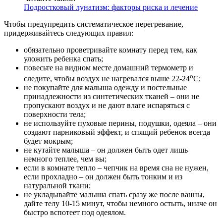
Подростковый лунатизм: факторы риска и лечение
Чтобы предупредить систематическое перегревание,
придерживайтесь следующих правил:
обязательно проветривайте комнату перед тем, как
уложить ребенка спать;
повесьте на видном месте домашний термометр и
о
следите, чтобы воздух не нагревался выше 22-24
С;
не покупайте для малыша одежду и постельные
принадлежности из синтетических тканей – они не
пропускают воздух и не дают влаге испаряться с
поверхности тела;
не используйте пуховые перины, подушки, одеяла – они
создают парниковый эффект, и спящий ребенок всегда
будет мокрым;
не кутайте малыша – он должен быть одет лишь
немного теплее, чем вы;
если в комнате тепло – чепчик на время сна не нужен,
если прохладно – он должен быть тонким и из
натуральной ткани;
не укладывайте малыша спать сразу же после ванны,
дайте телу 10-15 минут, чтобы немного остыть, иначе он
быстро вспотеет под одеялом.