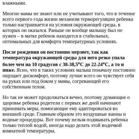
влажными.
Многие мамы не знают или не учитывают того, что в течение
всего первого года жизни механизм терморегуляции ребенка
только настраивается на условия окружающей среды, в
которых он оказался. Раньше он вообще малышу был не
нужен – в матке ребенок находится в стабильных,
оптимальных для комфорта температурных условиях.
После рождения он постоянно мерзнет, так как
температура окружающей среды для него резко упала
о
о
более чем на 10 градусов с 38-38,5
С до 22-24
С, а то и
ниже.
Ясно, что в таких условиях малыш поначалу постоянно
ощущает дискомфорт, поэтому лучше всего он чувствует себя
на руках или под боком у мамы, согревающей его
собственным телом.
Но так не может продолжаться вечно, поэтому думающие о
здоровье ребенка родители с первых же дней начинают
принимать меры, помогающие ему адаптироваться во
внешней среде. Главным образом это воздушные ванны и
водные процедуры. Вот почему нельзя подмывать ребенка
только теплой водой, иногда надо делать этой водичкой
комнатной температуры.