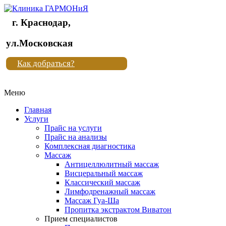
г. Краснодар,
Клиника
ул.Московская
"Новая
Как добраться?
жизнь"
Меню
Клиника
"Новая
Главная
жизнь"
Услуги
Прайс на услуги
Прайс на анализы
Комплексная диагностика
Массаж
Антицеллюлитный массаж
Висцеральный массаж
Классический массаж
Лимфодренажный массаж
Массаж Гуа-Ша
Пропитка экстрактом Виватон
Прием специалистов