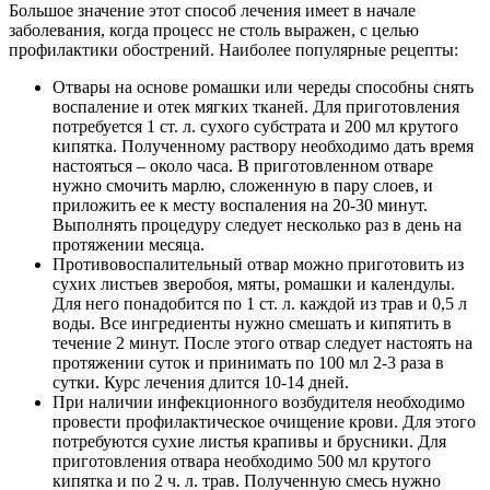
Большое значение этот способ лечения имеет в начале
заболевания, когда процесс не столь выражен, с целью
профилактики обострений.
Наиболее популярные рецепты:
Отвары на основе ромашки или череды способны снять
воспаление и отек мягких тканей. Для приготовления
потребуется 1 ст. л. сухого субстрата и 200 мл крутого
кипятка. Полученному раствору необходимо дать время
настояться – около часа. В приготовленном отваре
нужно смочить марлю, сложенную в пару слоев, и
приложить ее к месту воспаления на 20-30 минут.
Выполнять процедуру следует несколько раз в день на
протяжении месяца.
Противовоспалительный отвар можно приготовить из
сухих листьев зверобоя, мяты, ромашки и календулы.
Для него понадобится по 1 ст. л. каждой из трав и 0,5 л
воды. Все ингредиенты нужно смешать и кипятить в
течение 2 минут. После этого отвар следует настоять на
протяжении суток и принимать по 100 мл 2-3 раза в
сутки. Курс лечения длится 10-14 дней.
При наличии инфекционного возбудителя необходимо
провести профилактическое очищение крови. Для этого
потребуются сухие листья крапивы и брусники. Для
приготовления отвара необходимо 500 мл крутого
кипятка и по 2 ч. л. трав. Полученную смесь нужно