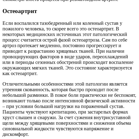
Остеоартрит
Если воспалился тазобедренный или коленный сустав у
пожилого человека, то скорее всего это остеоартрит. В
некоторых медицинских источниках этот патологический
процесс считается острой фазой остеоартроза. Сам по себе
артроз протекает медленно, постоянно прогрессирует и
приводит к разрастанию хрящевых тканей. При наличии
провоцирующих факторов в виде ударов, переохлаждений
или в периоды сезонных обострений происходит воспаление
окружающих мягких тканей. Это состояние характеризуется
как остеоартрит.
Отличительными особенностями этой патологии является
утренняя скованность, которая быстро проходит после
небольшой разминки. В покое боли практически не беспокоят,
возникают только после интенсивной физической активности
– при условии большой нагрузки на пораженный сустав.
Пациенты чувствуют крепитацию, при застарелых формах
хруст слышен и снаружи. За счет сужения внутрисуставной
щели между хрящевыми поверхностями и снижения объема
синовиальной жидкости чувствуются напряжение и
дискомфорт.