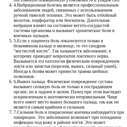
4.
Вибрационная болезнь является профессиональным
заболеванием людей, связанных с использованием
ручной тяжелой техники. Это может быть отбойный
молоток, перфоратор или бензопила. Длительная
вибрация влияет на состояние вегето-сосудистой
системы организма и вызывает хронические боли в
кончиках пальцев.
5.
Если у пациента боль локализуется только в
безымянном пальце и мизинце, то это синдром
“когтистой кисти”. Так называется заболевание, к
которому приводит невропатия локтевого нерва.
Вызывается эта патология физическим повреждением
локтя или запястья (перелом, вывих, сильный ушиб).
Иногда к болям может привести травма шейных
позвонков.
6.
Вывих пальца. Физическое повреждение сустава
вызывает сильную боль не только в пострадавшем
органе, но в ладони в целом. Палец при этом выглядит
искривленным и анатомически неправильным. Чаще
всего имеет место вывих большого пальца, так как он
является самым крайним и сильным.
7.
Сильная боль и покраснение кончика наблюдается при
панариции. Это заболевание возникает при попадании
инфекции под кожу в районе ногтя. Это может