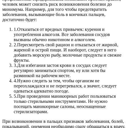
человек может снизить риск возникновения болезни до
минимума.
Например, для того чтобы предотвратить
заболевания, вызывающие боль в кончиках пальцев,
достаточно будет:
1.
Отказаться от вредных привычек: курения и
употребления алкоголя. Все заболевания сосудов
вызваны обычно никотином и алкоголем.
2.
Пересмотреть свой рацион и отказаться от жирной,
жареной и острой пищи. И наоборот, следует в него
добавить морскую рыбу, молочные продукты и свежие
фрукты.
3.
Для избегания застоя крови в сосудах следует
регулярно заниматься спортом, ну или хотя бы
разминкой на рабочем месте.
4.
Нужно следить за тем, чтобы организм не
переохлаждался и не перегревался, а значит, следует
одеваться адекватно погоде.
5.
При проведении маникюрных работ пользоваться
только стерильными инструментами. Не нужно
посещать маникюрные салоны, неоснащенные
стерилизаторами.
При возникновении в пальцах признаков заболевания, болей,
покалываний, онемения необходимо сразу обращаться к врачу.