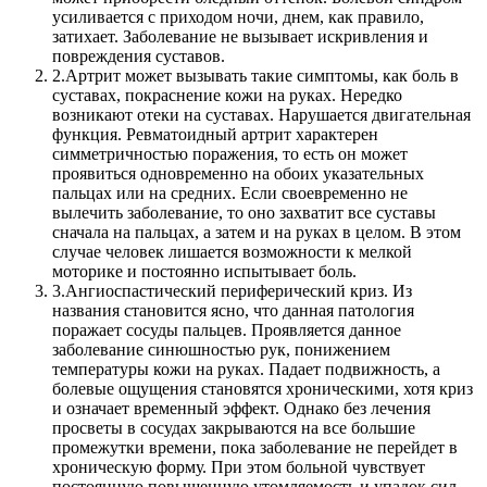
усиливается с приходом ночи, днем, как правило,
затихает. Заболевание не вызывает искривления и
повреждения суставов.
2.
Артрит может вызывать такие симптомы, как боль в
суставах, покраснение кожи на руках. Нередко
возникают отеки на суставах. Нарушается двигательная
функция. Ревматоидный артрит характерен
симметричностью поражения, то есть он может
проявиться одновременно на обоих указательных
пальцах или на средних. Если своевременно не
вылечить заболевание, то оно захватит все суставы
сначала на пальцах, а затем и на руках в целом. В этом
случае человек лишается возможности к мелкой
моторике и постоянно испытывает боль.
3.
Ангиоспастический периферический криз. Из
названия становится ясно, что данная патология
поражает сосуды пальцев. Проявляется данное
заболевание синюшностью рук, понижением
температуры кожи на руках. Падает подвижность, а
болевые ощущения становятся хроническими, хотя криз
и означает временный эффект. Однако без лечения
просветы в сосудах закрываются на все большие
промежутки времени, пока заболевание не перейдет в
хроническую форму. При этом больной чувствует
постоянную повышенную утомляемость и упадок сил.