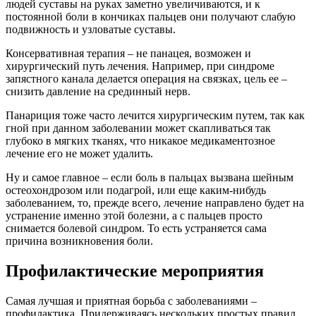
людей суставы на руках заметно увеличиваются, и к
постоянной боли в кончиках пальцев они получают слабую
подвижность и узловатые суставы.
Консервативная терапия – не панацея, возможен и
хирургический путь лечения. Например, при синдроме
запястного канала делается операция на связках, цель ее –
снизить давление на срединный нерв.
Панариция тоже часто лечится хирургическим путем, так как
гной при данном заболевании может скапливаться так
глубоко в мягких тканях, что никакое медикаментозное
лечение его не может удалить.
Ну и самое главное – если боль в пальцах вызвана шейным
остеохондрозом или подагрой, или еще каким-нибудь
заболеванием, то, прежде всего, лечение направлено будет на
устранение именно этой болезни, а с пальцев просто
снимается болевой синдром. То есть устраняется сама
причина возникновения боли.
Профилактические мероприятия
Самая лучшая и приятная борьба с заболеваниями –
профилактика. Придерживаясь нескольких простых правил,