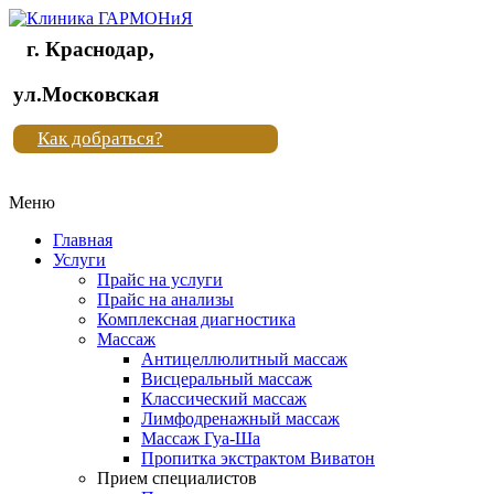
г. Краснодар,
Клиника
ул.Московская
"Новая
Как добраться?
жизнь"
Меню
Клиника
"Новая
Главная
жизнь"
Услуги
Прайс на услуги
Прайс на анализы
Комплексная диагностика
Массаж
Антицеллюлитный массаж
Висцеральный массаж
Классический массаж
Лимфодренажный массаж
Массаж Гуа-Ша
Пропитка экстрактом Виватон
Прием специалистов