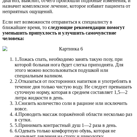
диагноз, выяснит, отчего произошли подобные изменения, и
назначит комплексное лечение, которое избавит пациента от
неприятных ощущений.
Если нет возможности отправиться к специалисту в
ближайшее время, то
следующие рекомендации помогут
уменьшить припухлость и улучшить самочувствие
человека:
1.
Ложась спать, необходимо занять такую позу, при
которой больная нога будет слегка приподнята. Для
этого можно воспользоваться подушкой или
специальным валиком.
2.
Отказаться от посторонних напитков и употреблять в
течение дня только чистую воду. Не следует превышать
суточную норму, которая в среднем составляет 1,5—2
литра жидкости в день.
3.
Снизить количество соли в рационе или исключить
вовсе.
4.
Проводить массаж поражённой области несколько раз
в сутки.
5.
Принимать контрастный душ 1—2 раза в день.
6.
Одевать только комфортную обувь, которая не
оказывает давления на стопу и щиколотку.