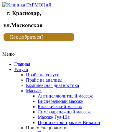
г. Краснодар,
Клиника
ул.Московская
"Новая
Как добраться?
жизнь"
Меню
Клиника
"Новая
Главная
жизнь"
Услуги
Прайс на услуги
Прайс на анализы
Комплексная диагностика
Массаж
Антицеллюлитный массаж
Висцеральный массаж
Классический массаж
Лимфодренажный массаж
Массаж Гуа-Ша
Пропитка экстрактом Виватон
Прием специалистов