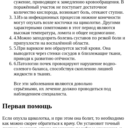
сужение, приводящее к замедлению кровообращения. В
поражённый участок не поступает достаточное
количество кислорода, возникает боль, отекают ступни.
3.
Из-за инфекционных процессов нижние конечности
могут опухать возле косточки на щиколотке. Другими
характерными симптомами в этот период являются
высокая температура, ломота и общее недомогание.
4.
Можно заподозрить болезнь суставов по резкой боли и
припухлости на воспалённой области.
5.
При варикозе вен образуется застой крови. Она
выводится через стенки сосудов в близлежащие ткани,
приводя к развитию отёчности.
6.
Патологии почек провоцируют нарушение водно-
солевого баланса, способствуя скоплению лишней
жидкости в тканях.
Все эти заболевания являются довольно
серьёзными, их лечение должно проводиться под
наблюдением специалиста.
Первая помощь
Если опухла щиколотка, и при этом она болит, то необходимо
как можно скорее обратиться к врачу. Он установит точный