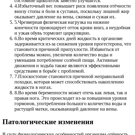
состояние щиколоток заметно улучшится.
4.
Избыточный вес повышает риск появления отёчности
внизу стопы и боли в суставах, поскольку лишний жир
оказывает давление на вены, сжимая и сужая их.
5.
Чрезмерная физическая нагрузка на нижние
конечности провоцирует отток крови вниз, а неудобная
и узкая обувь тормозит циркуляцию.
6.
Во время критических дней жидкость в организме
задерживается из-за снижения уровня прогестерона, что
становится причиной припухлости. Избавиться от
проблемы можно, увеличив количество воды и
уменьшив потребление солёной пищи. Активные
движения и ходьба также являются эффективными
средствами в борьбе с проблемой.
7.
Плоскостопие становится причиной неправильной
походки, которая может способствовать накоплению
жидкости в ногах.
8.
Во время беременности может отечь как левая, так и
правая нога. Это происходит из-за повышения уровня
гормонов, употребления большого количества воды и
растущей матки, оказывающей давление на вены.
Патологические изменения
В силу физиологических особенностей организма отёчность