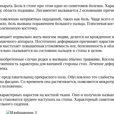
парата. Боль в стопе при этом один из симптомов болезни. Хар
оку, область подошвы. Лигаментит вызывается 2 основными пр
 появлению неприятных ощущений, таких как боль. Чаще всего 
авило, боль вызвана поражением большого пальца. Плюсневая ко
болезненную косточку.
 мешает нормально жить многим людям, делится на врожденное и
и мышечного аппарата. Постепенно деформация причиняет нараст
 выступает повышенная утомляемость ног, болезненность в обла
ельно сказывается на состоянии пальцев и стопы в целом.
риобретенные случаи редки и вызваны обычно травмами. Косолап
езненность характерна для внешней стороны стоп. Лечение де
века.
у представительниц прекрасного пола. Обусловлено это слабос
 фасцию. Со временем она растягивается, появляются микротре
ем положении.
арактерных наростов на костной ткани. Они и получили назван
о становится труднее наступать на стопы. Характерный симптом
ельного сидения.