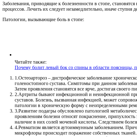
Заболевания, приводящие к болезненности в стопе, становятся
процессов. Лечить их следует незамедлительно, иначе ступня д
Патологии, вызывающие боль в стопе:
Читайте также:
Почему болит левый бок со спины в области поясницы, 
1.
Остеоартороз – дистрофическое заболевание хроническо
голеностопного сустава. Симптомы при данном заболеван
Затем проявления становятся все ярче, достигая своего 
2.
Артриты бывают инфекционной и неинфекционной приро
суставов. Болезнь, вызванная инфекцией, может сопрово
патологии в хроническую форму с неопределенными рем
3.
Развитие подагры обусловлено патологией метаболическ
проявлениям болезни относят покраснение, припухлость
наличие в них солей мочевой кислоты. Следствием болез
4.
Ревматизм является аутоиммунным заболеванием. Причин
микрофлоры происходит поражение собственных тканей. Ч