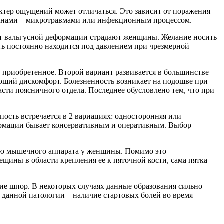
актер ощущений может отличаться. Это зависит от поражения
ичинами – микротравмами или инфекционным процессом.
от вальгусной деформации страдают женщины. Желание носить
сть постоянно находится под давлением при чрезмерной
 приобретенное. Второй вариант развивается в большинстве
ающий дискомфорт. Болезненность возникает на подошве при
сти поясничного отдела. Последнее обусловлено тем, что при
ость встречается в 2 вариациях: односторонняя или
формации бывает консервативным и оперативным. Выбор
тью мышечного аппарата у женщины. Помимо это
щины в области крепления ее к пяточной кости, сама пятка
ие шпор. В некоторых случаях данные образования сильно
 данной патологии – наличие стартовых болей во время