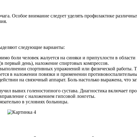
очага. Особое внимание следует уделять профилактике различн
ния.
ыделяют следующие варианты:
имо боли человек жалуется на синяки и припухлости в област
(в первый день), наложение спиртовых компрессов.
и выполнении спортивных упражнений или физической работы. Тр
ется в наложении повязки и применении противовоспалительны
действии на связочный аппарат. Боль настолько выражена, что з
учил вывих голеностопного сустава. Диагностика включает про
вправление с наложением гипсовой лонгеты.
бязательно в условиях больницы.