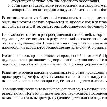
отсутствует должное лечение основного заболевания.
5.
Лигаментит характеризуется воспалением связочного ап
конкретной связки: середина наружной части стопы, сб
Развитие различных заболеваний стопы неизменно приведет к
обувь на высоком каблуке отражается на здоровье ног. Как пр
нагрузке на стопу. В результате она деформируется, формируя 
Плоскостопие является распространенной патологией, которая
случаев в детском возрасте в результате слабого связочного 
обычном надавливании. В качестве сопутствующего проявления
плоскостопии нарушается распределение нагрузки. Это отрицат
Косолапость, как правило, является врожденной патологией. П
двусторонняя. При полном подворачивании ступни внутрь бол
определяет врач на основании анамнеза и уровня здоровья чело
Развитие пяточной шпоры в большинстве случаев происходит 
провоцирующими факторами становятся постоянные нагрузки на
начинает болеть не только при ходьбе, но и в сидячем и лежач
Хронический воспалительный процесс приводит к появлению х
разрастаются. Ноги болят даже при обычной ходьбе. Постепенн
вставания на ноги, например, в утреннее время или после длит