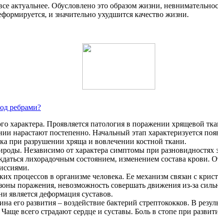
 все актуальнее. Обусловлено это образом жизни, невнимательн
еформируется, и значительно ухудшится качество жизни.
под ребрами?
го характера. Проявляется патология в поражении хрящевой тка
ии нарастают постепенно. Начальный этап характеризуется появ
пика при разрушении хряща и вовлечении костной ткани.
ды. Независимо от характера симптомы при разновидностях з
ждаться лихорадочным состоянием, изменением состава крови. 
иссиями.
их процессов в организме человека. Ее механизм связан с крис
 зоны поражения, невозможность совершать движения из-за сил
ни является деформация суставов.
а его развития – воздействие бактерий стрептококков. В резул
аще всего страдают сердце и суставы. Боль в стопе при развити