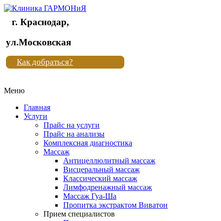
г. Краснодар,
Клиника
ул.Московская
"Новая
Как добраться?
жизнь"
Меню
Клиника
"Новая
Главная
жизнь"
Услуги
Прайс на услуги
Прайс на анализы
Комплексная диагностика
Массаж
Антицеллюлитный массаж
Висцеральный массаж
Классический массаж
Лимфодренажный массаж
Массаж Гуа-Ша
Пропитка экстрактом Виватон
Прием специалистов