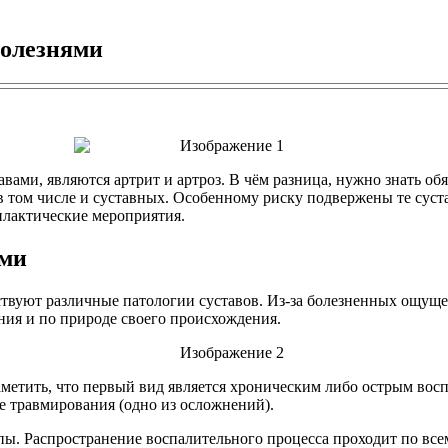
болезнями
ми, являются артрит и артроз. В чём разница, нужно знать обяз
в том числе и суставных. Особенному риску подвержены те суст
илактические мероприятия.
ями
ствуют различные патологии суставов. Из-за болезненных ощуще
ния и по природе своего происхождения.
 заметить, что первый вид является хроническим либо острым в
е травмирования (одно из осложнений).
пы. Распространение воспалительного процесса проходит по всем