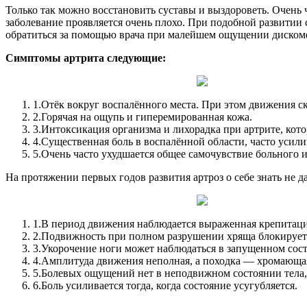
Только так можно восстановить суставы и выздороветь. Очень ча
заболевание проявляется очень плохо. При подобной развитии 
обратиться за помощью врача при малейшем ощущении дискомфо
Симптомы артрита следующие:
1.
Отёк вокруг воспалённого места. При этом движения с
2.
Горячая на ощупь и гиперемированная кожа.
3.
Интоксикация организма и лихорадка при артрите, кот
4.
Существенная боль в воспалённой области, часто усил
5.
Очень часто ухудшается общее самочувствие больного и
На протяжении первых годов развития артроз о себе знать не д
1.
В период движения наблюдается выраженная крепитаци
2.
Подвижность при полном разрушении хряща блокирует
3.
Укорочение ноги может наблюдаться в запущенном сост
4.
Амплитуда движения неполная, а походка — хромающа
5.
Болевых ощущений нет в неподвижном состоянии тела, 
6.
Боль усиливается тогда, когда состояние усугубляется.