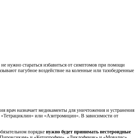
 не нужно стараться избавиться от симптомов при помощи
азывают пагубное воздействие на коленные или тазобедренные
ния врач назначает медикаменты для уничтожения и устранения
, «Тетрациклин» или «Азитромицин». В зависимости от
обязательном порядке
нужно будет принимать нестероидные
 «Пироксикам» и «Кетопрофен», «Диклофенак» и «Мовалис».