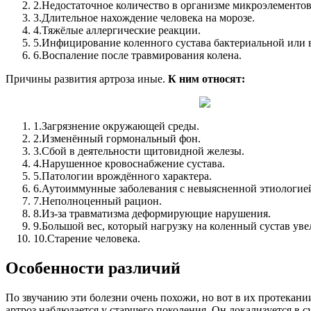
2.
Недостаточное количество в организме микроэлементов
3.
Длительное нахождение человека на морозе.
4.
Тяжёлые аллергические реакции.
5.
Инфицирование коленного сустава бактериальной или в
6.
Воспаление после травмирования колена.
Причины развития артроза иные.
К ним относят:
1.
Загрязнение окружающей среды.
2.
Изменённый гормональный фон.
3.
Сбой в деятельности щитовидной железы.
4.
Нарушенное кровоснабжение сустава.
5.
Патологии врождённого характера.
6.
Аутоиммунные заболевания с невыясненной этиологие
7.
Неполноценный рацион.
8.
Из-за травматизма деформирующие нарушения.
9.
Большой вес, который нагрузку на коленный сустав уве
10.
Старение человека.
Особенности различий
По звучанию эти болезни очень похожи, но вот в их протекани
артроз наблюдается у старшего поколения. Он локализуется в с