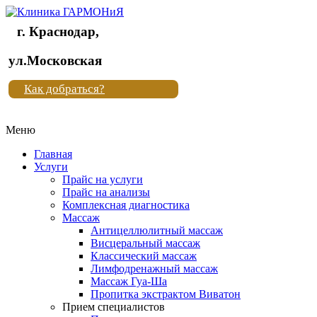
г. Краснодар,
Клиника
ул.Московская
"Новая
Как добраться?
жизнь"
Меню
Клиника
"Новая
Главная
жизнь"
Услуги
Прайс на услуги
Прайс на анализы
Комплексная диагностика
Массаж
Антицеллюлитный массаж
Висцеральный массаж
Классический массаж
Лимфодренажный массаж
Массаж Гуа-Ша
Пропитка экстрактом Виватон
Прием специалистов