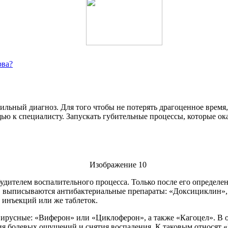
рва?
льный диагноз. Для того чтобы не потерять драгоценное время,
ью к специалисту. Запускать губительные процессы, которые ок
удителем воспалительного процесса. Только после его определе
ии, выписываются антибактериальные препараты: «Доксициклин»
 инъекций или же таблеток.
русные: «Виферон» или «Циклоферон», а также «Кагоцел». В 
ия болевых ощущений и снятия воспаления. К таковым относят