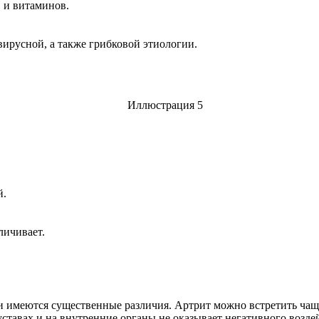
 и витаминов.
ирусной, а также грибковой этиологии.
й.
личивает.
и имеются существенные различия. Артрит можно встретить чаще 
уставах и на внутренние органы не оказывает негативного возде