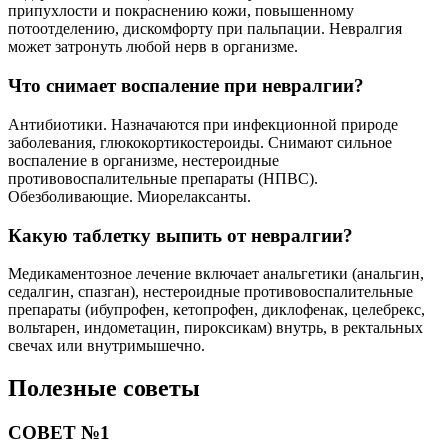
припухлости и покраснению кожи, повышенному
потоотделению, дискомфорту при пальпации. Невралгия
может затронуть любой нерв в организме.
Что снимает воспаление при невралгии?
Антибиотики. Назначаются при инфекционной природе
заболевания, глюкокортикостероиды. Снимают сильное
воспаление в организме, нестероидные
противовоспалительные препараты (НПВС).
Обезболивающие. Миорелаксанты.
Какую таблетку выпить от невралгии?
Медикаментозное лечение включает анальгетики (анальгин,
седалгин, спазган), нестероидные противовоспалительные
препараты (ибупрофен, кетопрофен, диклофенак, целебрекс,
вольтарен, индометацин, пироксикам) внутрь, в ректальных
свечах или внутримышечно.
Полезные советы
СОВЕТ №1