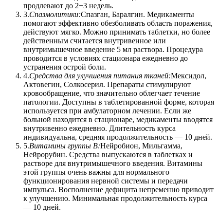
продлевают до 2−3 недель.
3.
Спазмолитики:
Спазган, Баралгин. Медикаменты
помогают эффективно обезболивать область поражения,
действуют мягко. Можно принимать таблетки, но более
действенным считается внутривенное или
внутримышечное введение 5 мл раствора. Процедура
проводится в условиях стационара ежедневно до
устранения острой боли.
4.
Средства для улучшения питания тканей:
Мексидол,
Актовегин, Солкосерил. Препараты стимулируют
кровообращение, что значительно облегчает течение
патологии. Доступны в таблетированной форме, которая
используется при амбулаторном лечении. Если же
больной находится в стационаре, медикаменты вводятся
внутривенно ежедневно. Длительность курса
индивидуальна, средняя продолжительность — 10 дней.
5.
Витамины группы В:
Нейробион, Мильгамма,
Нейрорубин. Средства выпускаются в таблетках и
растворе для внутримышечного введения. Витамины
этой группы очень важны для нормального
функционирования нервной системы и передачи
импульса. Восполнение дефицита непременно приводит
к улучшению. Минимальная продолжительность курса
— 10 дней.