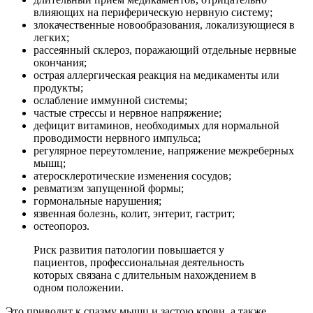
влияющих на периферическую нервную систему;
злокачественные новообразования, локализующиеся в
легких;
рассеянный склероз, поражающий отдельные нервные
окончания;
острая аллергическая реакция на медикаменты или
продукты;
ослабление иммунной системы;
частые стрессы и нервное напряжение;
дефицит витаминов, необходимых для нормальной
проводимости нервного импульса;
регулярное переутомление, напряжение межреберных
мышц;
атеросклеротические изменения сосудов;
ревматизм запущенной формы;
гормональные нарушения;
язвенная болезнь, колит, энтерит, гастрит;
остеопороз.
Риск развития патологии повышается у
пациентов, профессиональная деятельность
которых связана с длительным нахождением в
одном положении.
Это приводит к спазму мышц и застою крови, а также