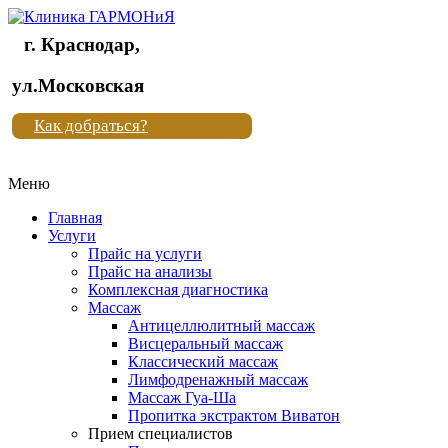
г. Краснодар,
Клиника
ул.Московская
"Новая
Как добраться?
жизнь"
Меню
Клиника
"Новая
Главная
жизнь"
Услуги
Прайс на услуги
Прайс на анализы
Комплексная диагностика
Массаж
Антицеллюлитный массаж
Висцеральный массаж
Классический массаж
Лимфодренажный массаж
Массаж Гуа-Ша
Пропитка экстрактом Виватон
Прием специалистов