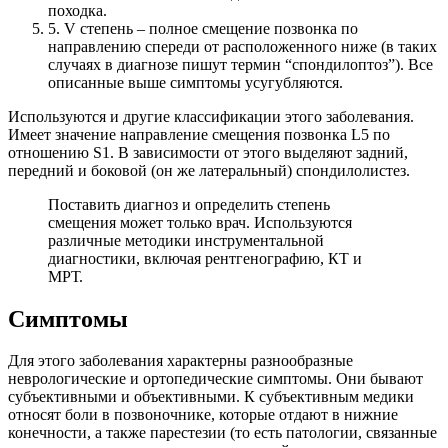
походка.
5.
V степень – полное смещение позвонка по
направлению спереди от расположенного ниже (в таких
случаях в диагнозе пишут термин “спондилоптоз”). Все
описанные выше симптомы усугубляются.
Используются и другие классификации этого заболевания.
Имеет значение направление смещения позвонка L5 по
отношению S1. В зависимости от этого выделяют задний,
передний и боковой (он же латеральный) спондилолистез.
Поставить диагноз и определить степень
смещения может только врач. Используются
различные методики инструментальной
диагностики, включая рентгенографию, КТ и
МРТ.
Симптомы
Для этого заболевания характерны разнообразные
неврологические и ортопедические симптомы. Они бывают
субъективными и объективными. К субъективным медики
относят боли в позвоночнике, которые отдают в нижние
конечности, а также парестезии (то есть патологии, связанные