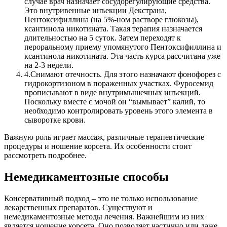
случае врач назначает сосудорегулирующие средства.
Это внутривенные инъекции Декстрана,
Пентоксифиллина (на 5%-ном растворе глюкозы),
ксантинола никотината. Такая терапия назначается
длительностью на 5 суток. Затем переходят к
пероральному приему упомянутого Пентоксифиллина и
ксантинола никотината. Эта часть курса рассчитана уже
на 2-3 недели.
4.
Снимают отечность. Для этого назначают фонофорез с
гидрокортизоном в пораженных участках. Фуросемид
прописывают в виде внутримышечных инъекций.
Поскольку вместе с мочой он “вымывает” калий, то
необходимо контролировать уровень этого элемента в
сыворотке крови.
Важную роль играет массаж, различные терапевтические
процедуры и ношение корсета. Их особенности стоит
рассмотреть подробнее.
Немедикаментозные способы
Консервативный подход – это не только использование
лекарственных препаратов. Существуют и
немедикаментозные методы лечения. Важнейшим из них
является ношение корсета. Оно позволяет частично или даже