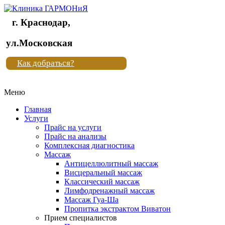
г. Краснодар,
Клиника
ул.Московская
"Новая
Как добраться?
жизнь"
Меню
Клиника
"Новая
Главная
жизнь"
Услуги
Прайс на услуги
Прайс на анализы
Комплексная диагностика
Массаж
Антицеллюлитный массаж
Висцеральный массаж
Классический массаж
Лимфодренажный массаж
Массаж Гуа-Ша
Пропитка экстрактом Виватон
Прием специалистов