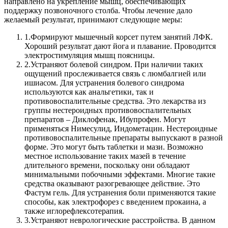
направлено на укрепление мышц, обеспечивающих
поддержку позвоночного столба.
Чтобы лечение дало
желаемый результат, принимают следующие меры:
1.
Формируют мышечный корсет путем занятий ЛФК.
Хороший результат дают йога и плавание. Проводится
электростимуляция мышц поясницы.
2.
Устраняют болевой синдром. При наличии таких
ощущений прослеживается связь с люмбалгией или
ишиасом. Для устранения болевого синдрома
используются как анальгетики, так и
противовоспалительные средства. Это лекарства из
группы нестероидных противовоспалительных
препаратов – Диклофенак, Ибупрофен. Могут
применяться Нимесулид, Индометацин. Нестероидные
противовоспалительные препараты выпускают в разной
форме. Это могут быть таблетки и мази. Возможно
местное использование таких мазей в течение
длительного времени, поскольку они обладают
минимальными побочными эффектами. Многие такие
средства оказывают разогревающее действие. Это
Фастум гель. Для устранения боли применяются такие
способы, как электрофорез с введением прокаина, а
также иглорефлексотерапия.
3.
Устраняют неврологические расстройства. В данном