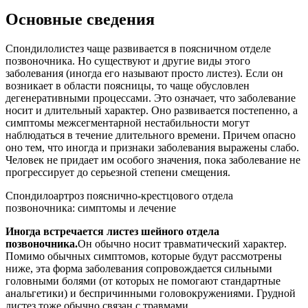
Основные сведения
Спондилолистез чаще развивается в поясничном отделе
позвоночника. Но существуют и другие виды этого
заболевания (иногда его называют просто листез). Если он
возникает в области поясницы, то чаще обусловлен
дегенеративными процессами. Это означает, что заболевание
носит и длительный характер. Оно развивается постепенно, а
симптомы межсегментарной нестабильности могут
наблюдаться в течение длительного времени. Причем опасно
оно тем, что иногда и признаки заболевания выражены слабо.
Человек не придает им особого значения, пока заболевание не
прогрессирует до серьезной степени смещения.
Спондилоартроз пояснично-крестцового отдела
позвоночника: симптомы и лечение
Иногда встречается листез шейного отдела
позвоночника.
Он обычно носит травматический характер.
Помимо обычных симптомов, которые будут рассмотрены
ниже, эта форма заболевания сопровождается сильными
головными болями (от которых не помогают стандартные
анальгетики) и беспричинными головокружениями. Грудной
листез тоже обычно связан с травмами.