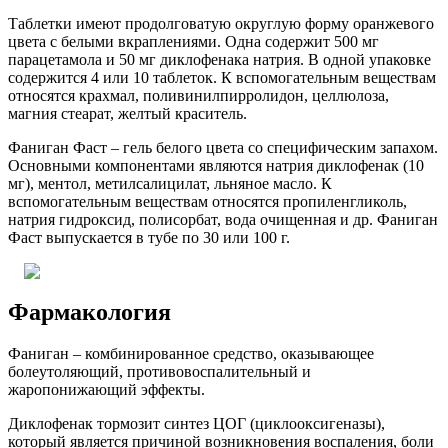
Таблетки имеют продолговатую округлую форму оранжевого
цвета с белыми вкраплениями. Одна содержит 500 мг
парацетамола и 50 мг диклофенака натрия. В одной упаковке
содержится 4 или 10 таблеток. К вспомогательным веществам
относятся крахмал, поливинилпирролидон, целлюлоза,
магния стеарат, желтый краситель.
Фаниган Фаст – гель белого цвета со специфическим запахом.
Основными компонентами являются натрия диклофенак (10
мг), ментол, метилсалицилат, льняное масло. К
вспомогательным веществам относятся пропиленгликоль,
натрия гидроксид, полисорбат, вода очищенная и др. Фаниган
Фаст выпускается в тубе по 30 или 100 г.
Фармакология
Фаниган – комбинированное средство, оказывающее
болеутоляющий, противовоспалительный и
жаропонижающий эффекты.
Диклофенак тормозит синтез ЦОГ (циклооксигеназы),
который является причиной возникновения воспаления, боли