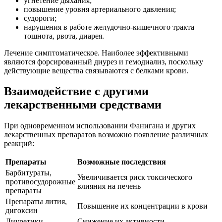
угнетение дыхания;
повышение уровня артериального давления;
судороги;
нарушения в работе желудочно-кишечного тракта –
тошнота, рвота, диарея.
Лечение симптоматическое. Наиболее эффективными
являются форсированный диурез и гемодиализ, поскольку
действующие вещества связываются с белками крови.
Взаимодействие с другими
лекарственными средствами
При одновременном использовании Фанигана и других
лекарственных препаратов возможно появление различных
реакций:
Препараты
Возможные последствия
Барбитураты,
Увеличивается риск токсического
противосудорожные
влияния на печень
препараты
Препараты лития,
Повышение их концентрации в крови
дигоксин
Диуретики
Снижение их активности