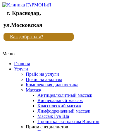
г. Краснодар,
Клиника
ул.Московская
"Новая
Как добраться?
жизнь"
Меню
Клиника
"Новая
Главная
жизнь"
Услуги
Прайс на услуги
Прайс на анализы
Комплексная диагностика
Массаж
Антицеллюлитный массаж
Висцеральный массаж
Классический массаж
Лимфодренажный массаж
Массаж Гуа-Ша
Пропитка экстрактом Виватон
Прием специалистов