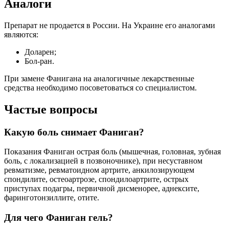
Аналоги
Препарат не продается в России.
На Украине его аналогами
являются:
Доларен;
Бол-ран.
При замене Фанигана на аналогичные лекарственные
средства необходимо посоветоваться со специалистом.
Частые вопросы
Какую боль снимает Фаниган?
Показания Фаниган острая боль (мышечная, головная, зубная
боль, с локализацией в позвоночнике), при несуставном
ревматизме, ревматоидном артрите, анкилозирующем
спондилите, остеоартрозе, спондилоартрите, острых
приступах подагры, первичной дисменорее, аднексите,
фаринготонзиллите, отите.
Для чего Фаниган гель?