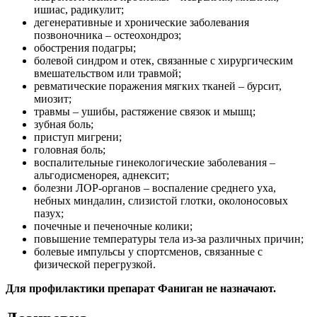
ишиас, радикулит;
дегенеративные и хронические заболевания
позвоночника – остеохондроз;
обострения подагры;
болевой синдром и отек, связанные с хирургическим
вмешательством или травмой;
ревматические поражения мягких тканей – бурсит,
миозит;
травмы – ушибы, растяжение связок и мышц;
зубная боль;
приступ мигрени;
головная боль;
воспалительные гинекологические заболевания –
альгодисменорея, аднексит;
болезни ЛОР-органов – воспаление среднего уха,
небных миндалин, слизистой глотки, околоносовых
пазух;
почечные и печеночные колики;
повышение температуры тела из-за различных причин;
болевые импульсы у спортсменов, связанные с
физической перегрузкой.
Для профилактики препарат Фаниган не назначают.