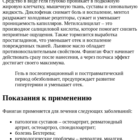
Средство в виде геля глубоко проникает в подкожную
жировую клетчатку, мышечную ткань, суставы и синовальную
жидкость. Диклофенак снимает боль и воспаление, ментол
раздражает холодовые рецепторы, сужает и уменьшает
проницаемость капилляров. Метилсалицилат – это
производное салициловой кислоты, которое помогает снизить
неприятные ощущения. Также тормозится выработка
простагладинов, что уменьшает отек и воспаление
поврежденных тканей. Льняное масло обладает
противовоспалительным свойством. Фаниган Фаст начинает
действовать сразу после нанесения, а через полчаса эффект
достигает своего максимума.
Гель в послеоперационный и посттравматический
период обезболивает, предупреждает развитие
гипертермии и уменьшает отек.
Показания к применению
Фаниган применяется для лечения следующих заболеваний:
патологии суставов – остеоартрит, ревматоидный
артрит, остеоартроз, спондилоартрит;
болезнь Бехтерева;
неврологические проблемы – невралгия, миалгия,