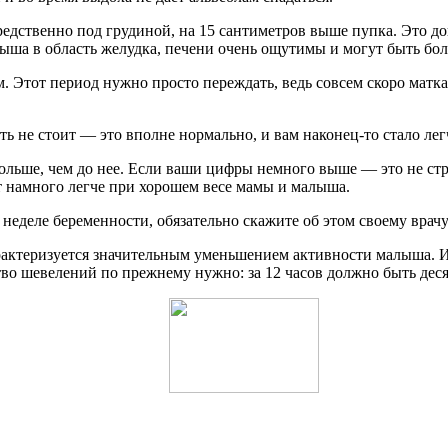
едственно под грудиной, на 15 сантиметров выше пупка. Это д
лыша в область желудка, печени очень ощутимы и могут быть бо
 Этот период нужно просто переждать, ведь совсем скоро матка 
ь не стоит — это вполне нормально, и вам наконец-то стало лег
 больше, чем до нее. Если ваши цифры немного выше — это не с
т намного легче при хорошем весе мамы и малыша.
6 неделе беременности, обязательно скажите об этом своему врачу
актеризуется значительным уменьшением активности малыша. И э
во шевелений по прежнему нужно: за 12 часов должно быть дес