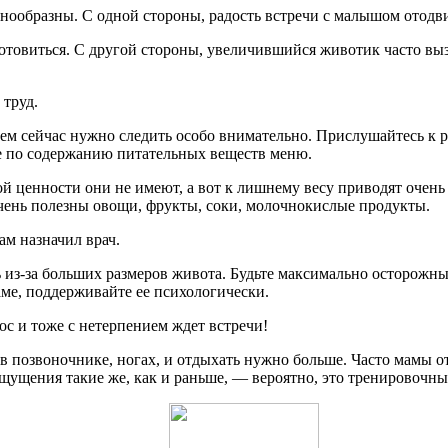
ообразны. С одной стороны, радость встречи с малышом отодви
дготовиться. С другой стороны, увеличившийся животик часто в
 труд.
ем сейчас нужно следить особо внимательно. Прислушайтесь к 
ое по содержанию питательных веществ меню.
й ценности они не имеют, а вот к лишнему весу приводят очень
чень полезны овощи, фрукты, соки, молочнокислые продукты.
м назначил врач.
из-за больших размеров живота. Будьте максимально осторожны, 
ме, поддерживайте ее психологически.
с и тоже с нетерпением ждет встречи!
 позвоночнике, ногах, и отдыхать нужно больше. Часто мамы от
щущения такие же, как и раньше, — вероятно, это тренировочны