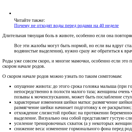
Читайте также:
Почему не отходят воды перед родами на 40 неделе
Длительная тянущая боль в животе, особенно если она повторя
Все эти жалобы могут быть нормой, но если вы вдруг ст
водянистые выделения), нужно сразу же обратиться к врач
Роды уже совсем скоро, и многие мамочки, особенно если это 
скором начале родов.
О скором начале родов можно узнать по таким симптомам:
опущение живота: до этого срока головка малыша (при го
непосредственно в полости малого таза; женщины очень ч
позывы к мочеиспусканию, может быть послабление стул
характерные изменения шейки матки: размягчение шейки 
размягчение шейки начинает подготовку к ее раскрытию;
отхождение слизистой пробки: на протяжении беременнос
выделение. Визуально она собой представляет густую сл
усиление тренировочных схваток (а у некоторых женщин 
снижение веса: изменение гормонального фона перед род