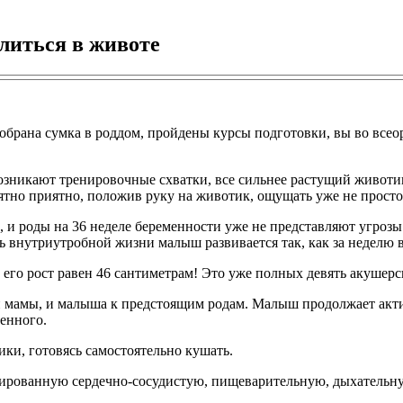
литься в животе
собрана сумка в роддом, пройдены курсы подготовки, вы во все
озникают тренировочные схватки, все сильнее растущий животи
ятно приятно, положив руку на животик, ощущать уже не просто 
 и роды на 36 неделе беременности уже не представляют угрозы
нь внутриутробной жизни малыш развивается так, как за неделю 
 а его рост равен 46 сантиметрам! Это уже полных девять акушер
 мамы, и малыша к предстоящим родам. Малыш продолжает актив
енного.
ики, готовясь самостоятельно кушать.
мированную сердечно-сосудистую, пищеварительную, дыхательн