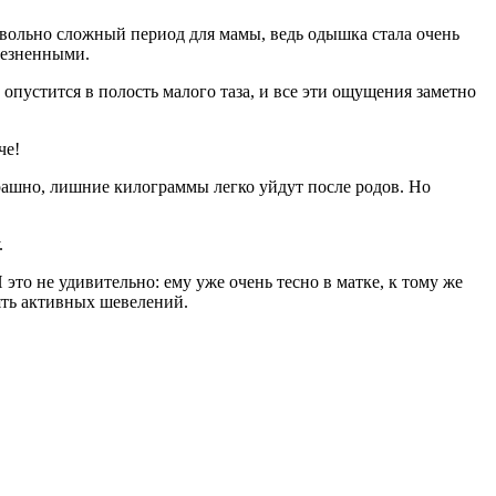
овольно сложный период для мамы, ведь одышка стала очень
лезненными.
опустится в полость малого таза, и все эти ощущения заметно
че!
трашно, лишние килограммы легко уйдут после родов. Но
.
то не удивительно: ему уже очень тесно в матке, к тому же
ять активных шевелений.