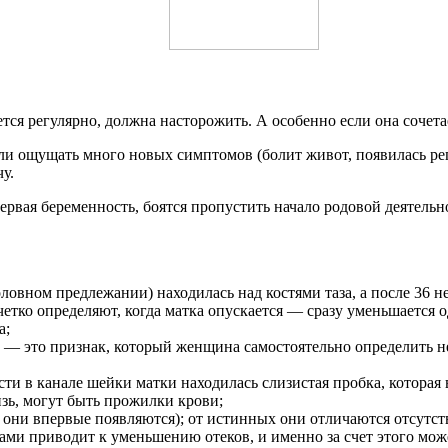
ется регулярно, должна насторожить. А особенно если она сочет
али ощущать много новых симптомов (болит живот, появилась ре
у.
первая беременность, боятся пропустить начало родовой деятель
ловном предлежании) находилась над костями таза, а после 36 не
етко определяют, когда матка опускается — сразу уменьшается о
а;
— это признак, который женщина самостоятельно определить не 
ти в канале шейки матки находилась слизистая пробка, котора
изь, могут быть прожилки крови;
они впервые появляются); от истинных они отличаются отсутст
ами приводит к уменьшению отеков, и именно за счет этого може