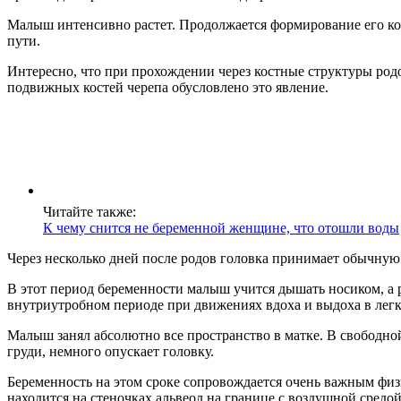
Малыш интенсивно растет. Продолжается формирование его кост
пути.
Интересно, что при прохождении через костные структуры род
подвижных костей черепа обусловлено это явление.
Читайте также:
К чему снится не беременной женщине, что отошли воды
Через несколько дней после родов головка принимает обычную
В этот период беременности малыш учится дышать носиком, а ра
внутриутробном периоде при движениях вдоха и выдоха в легк
Малыш занял абсолютно все пространство в матке. В свободной
груди, немного опускает головку.
Беременность на этом сроке сопровождается очень важным фи
находится на стеночках альвеол на границе с воздушной средой