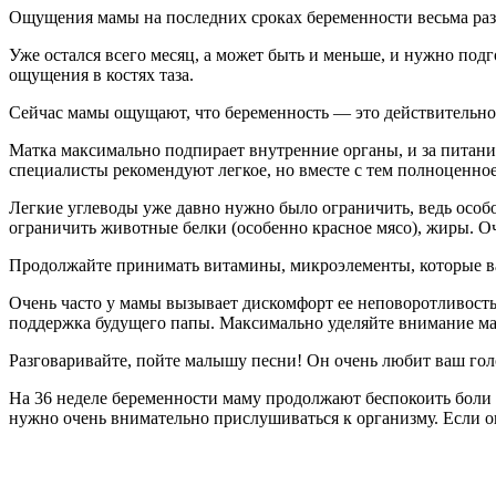
Ощущения мамы на последних сроках беременности весьма разн
Уже остался всего месяц, а может быть и меньше, и нужно по
ощущения в костях таза.
Сейчас мамы ощущают, что беременность — это действительно
Матка максимально подпирает внутренние органы, и за питани
специалисты рекомендуют легкое, но вместе с тем полноценн
Легкие углеводы уже давно нужно было ограничить, ведь особо
ограничить животные белки (особенно красное мясо), жиры. О
Продолжайте принимать витамины, микроэлементы, которые ва
Очень часто у мамы вызывает дискомфорт ее неповоротливость 
поддержка будущего папы. Максимально уделяйте внимание ма
Разговаривайте, пойте малышу песни! Он очень любит ваш голо
На 36 неделе беременности маму продолжают беспокоить боли в
нужно очень внимательно прислушиваться к организму. Если о