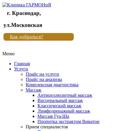
г. Краснодар,
Клиника
ул.Московская
"Новая
Как добраться?
жизнь"
Меню
Клиника
"Новая
Главная
жизнь"
Услуги
Прайс на услуги
Прайс на анализы
Комплексная диагностика
Массаж
Антицеллюлитный массаж
Висцеральный массаж
Классический массаж
Лимфодренажный массаж
Массаж Гуа-Ша
Пропитка экстрактом Виватон
Прием специалистов