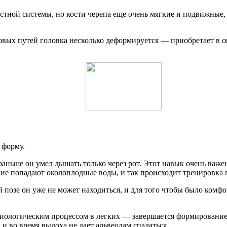
ной системы, но кости черепа еще очень мягкие и подвижные, б
овых путей головка несколько деформируется — приобретает в 
 форму.
ньше он умел дышать только через рот. Этот навык очень важен,
ие попадают околоплодные воды, и так происходит тренировка 
 позе он уже не может находиться, и для того чтобы было комф
зиологическим процессом в легких — завершается формирование
 и во время выдоха не дает альвеолам спадаться.