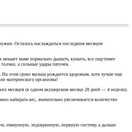
оружии. Осталось наслаждаться последним месяцем
к мешает маме нормально дышать, кушать, все ощутимее
толчки, а сильные удары пяточек.
. На этом сроке малыш рождается здоровым, хотя лучше еще
вне материнского организма!
ских месяцев (в одном акушерском месяце 28 дней — 4 недели).
но набирать вес, значительно увеличивается количество
ую, иммунную, эндокринную, нервную систему, а дальше