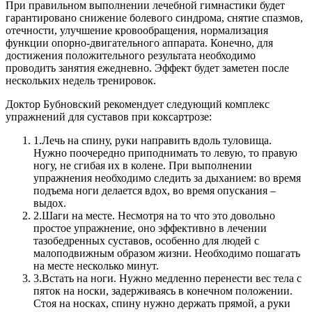
При правильном выполнении лечебной гимнастики будет
гарантировано снижение болевого синдрома, снятие спазмов,
отечности, улучшение кровообращения, нормализация
функции опорно-двигательного аппарата. Конечно, для
достижения положительного результата необходимо
проводить занятия ежедневно. Эффект будет заметен после
нескольких недель тренировок.
Доктор Бубновский рекомендует следующий комплекс
упражнений для суставов при коксартрозе:
1.
Лечь на спину, руки направить вдоль туловища.
Нужно поочередно приподнимать то левую, то правую
ногу, не сгибая их в колене. При выполнении
упражнения необходимо следить за дыханием: во время
подъема ноги делается вдох, во время опускания –
выдох.
2.
Шаги на месте. Несмотря на то что это довольно
простое упражнение, оно эффективно в лечении
тазобедренных суставов, особенно для людей с
малоподвижным образом жизни. Необходимо пошагать
на месте несколько минут.
3.
Встать на ноги. Нужно медленно перенести вес тела с
пяток на носки, задерживаясь в конечном положении.
Стоя на носках, спину нужно держать прямой, а руки