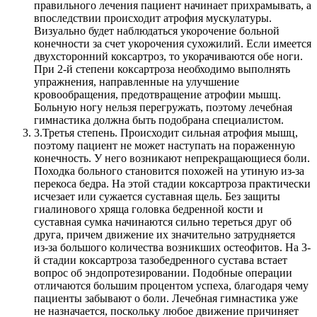
правильного лечения пациент начинает прихрамывать, а
впоследствии происходит атрофия мускулатуры.
Визуально будет наблюдаться укорочение больной
конечности за счет укорочения сухожилий. Если имеется
двухсторонний коксартроз, то укорачиваются обе ноги.
При 2-й степени коксартроза необходимо выполнять
упражнения, направленные на улучшение
кровообращения, предотвращение атрофии мышц.
Больную ногу нельзя перегружать, поэтому лечебная
гимнастика должна быть подобрана специалистом.
3.
Третья степень. Происходит сильная атрофия мышц,
поэтому пациент не может наступать на пораженную
конечность. У него возникают непрекращающиеся боли.
Походка больного становится похожей на утиную из-за
перекоса бедра. На этой стадии коксартроза практически
исчезает или сужается суставная щель. Без защиты
гиалинового хряща головка бедренной кости и
суставная сумка начинаются сильно тереться друг об
друга, причем движение их значительно затрудняется
из-за большого количества возникших остеофитов. На 3-
й стадии коксартроза тазобедренного сустава встает
вопрос об эндопротезировании. Подобные операции
отличаются большим процентом успеха, благодаря чему
пациенты забывают о боли. Лечебная гимнастика уже
не назначается, поскольку любое движение причиняет