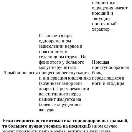
неприятные
ощущения имеют
ноющий и
тянущий
постоянный
характер
Развивается при
одновременном
защемлении нервов в
поясничном и
седалищном отделе. На
фоне этого у больного
Ноющая
могут нарушиться
приступообразная
Люмбоишиалгия
процесс мочеиспускания
боль,
и иннервация кишечника
передающаяся в
(возникает запор или
ноги и ягодицы
диарея). При ущемлении
вегетативного нерва
пациент жалуется на
болевые ощущения в
желудке
Если неприятная симптоматика спровоцирована травмой,
то больного нужно уложить на носилки.
В ином случае
может произойти разрыв нерва, который в результате