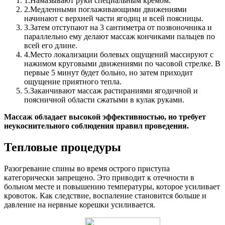
1.
Намазывают руки специальным кремом.
2.
Медленными поглаживающими движениями
начинают с верхней части ягодиц и всей поясницы.
3.
Затем отступают на 3 сантиметра от позвоночника и
параллельно ему делают массаж кончиками пальцев по
всей его длине.
4.
Место локализации болевых ощущений массируют с
нажимом круговыми движениями по часовой стрелке. В
первые 5 минут будет больно, но затем приходит
ощущение приятного тепла.
5.
Заканчивают массаж растираниями ягодичной и
поясничной области сжатыми в кулак руками.
Массаж обладает высокой эффективностью, но требует
неукоснительного соблюдения правил проведения.
Тепловые процедуры
Разогревание спины во время острого приступа
категорически запрещено. Это приводит к отечности в
больном месте и повышению температуры, которое усиливает
кровоток. Как следствие, воспаление становится больше и
давление на нервные корешки усиливается.