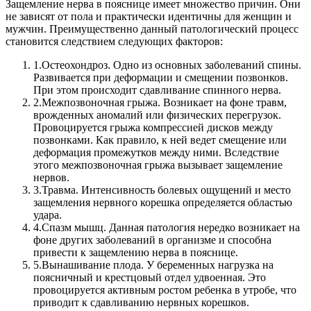
Защемление нерва в пояснице имеет множество причин. Они
не зависят от пола и практически идентичны для женщин и
мужчин.
Преимущественно данный патологический процесс
становится следствием следующих факторов:
1.
Остеохондроз. Одно из основных заболеваний спины.
Развивается при деформации и смещении позвонков.
При этом происходит сдавливание спинного нерва.
2.
Межпозвоночная грыжа. Возникает на фоне травм,
врожденных аномалий или физических перегрузок.
Провоцируется грыжа компрессией дисков между
позвонками. Как правило, к ней ведет смещение или
деформация промежутков между ними. Вследствие
этого межпозвоночная грыжа вызывает защемление
нервов.
3.
Травма. Интенсивность болевых ощущений и место
защемления нервного корешка определяется областью
удара.
4.
Спазм мышц. Данная патология нередко возникает на
фоне других заболеваний в организме и способна
привести к защемлению нерва в пояснице.
5.
Вынашивание плода. У беременных нагрузка на
поясничный и крестцовый отдел удвоенная. Это
провоцируется активным ростом ребенка в утробе, что
приводит к сдавливанию нервных корешков.