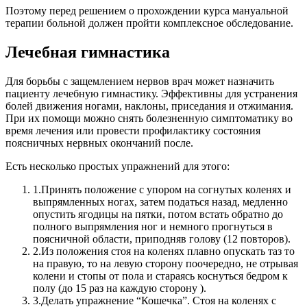
Поэтому перед решением о прохождении курса мануальной
терапии больной должен пройти комплексное обследование.
Лечебная гимнастика
Для борьбы с защемлением нервов врач может назначить
пациенту лечебную гимнастику. Эффективны для устранения
болей движения ногами, наклоны, приседания и отжимания.
При их помощи можно снять болезненную симптоматику во
время лечения или провести профилактику состояния
поясничных нервных окончаний после.
Есть несколько простых упражнений для этого:
1.
Принять положение с упором на согнутых коленях и
выпрямленных ногах, затем податься назад, медленно
опустить ягодицы на пятки, потом встать обратно до
полного выпрямления ног и немного прогнуться в
поясничной области, приподняв голову (12 повторов).
2.
Из положения стоя на коленях плавно опускать таз то
на правую, то на левую сторону поочередно, не отрывая
колени и стопы от пола и стараясь коснуться бедром к
полу (до 15 раз на каждую сторону ).
3.
Делать упражнение “Кошечка”. Стоя на коленях с