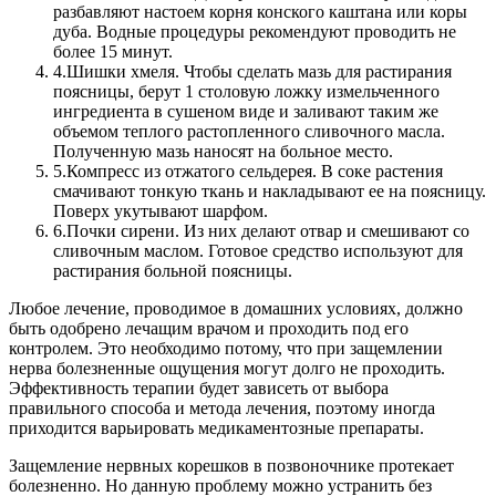
разбавляют настоем корня конского каштана или коры
дуба. Водные процедуры рекомендуют проводить не
более 15 минут.
4.
Шишки хмеля. Чтобы сделать мазь для растирания
поясницы, берут 1 столовую ложку измельченного
ингредиента в сушеном виде и заливают таким же
объемом теплого растопленного сливочного масла.
Полученную мазь наносят на больное место.
5.
Компресс из отжатого сельдерея. В соке растения
смачивают тонкую ткань и накладывают ее на поясницу.
Поверх укутывают шарфом.
6.
Почки сирени. Из них делают отвар и смешивают со
сливочным маслом. Готовое средство используют для
растирания больной поясницы.
Любое лечение, проводимое в домашних условиях, должно
быть одобрено лечащим врачом и проходить под его
контролем. Это необходимо потому, что при защемлении
нерва болезненные ощущения могут долго не проходить.
Эффективность терапии будет зависеть от выбора
правильного способа и метода лечения, поэтому иногда
приходится варьировать медикаментозные препараты.
Защемление нервных корешков в позвоночнике протекает
болезненно. Но данную проблему можно устранить без