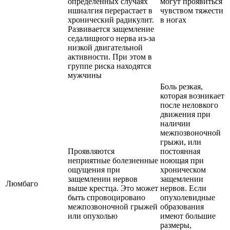
определенных случаях
могут проявиться
ишиалгия перерастает в
чувством тяжести
хронический радикулит.
в ногах
Развивается защемление
седалищного нерва из-за
низкой двигательной
активности. При этом в
группе риска находятся
мужчины
Боль резкая,
которая возникает
после неловкого
движения при
наличии
межпозвоночной
грыжи, или
Проявляются
постоянная
неприятные болезненные
ноющая при
ощущения при
хроническом
защемлении нервов
защемлении
Люмбаго
выше крестца. Это может
нервов. Если
быть спровоцировано
опухолевидные
межпозвоночной грыжей
образования
или опухолью
имеют большие
размеры,