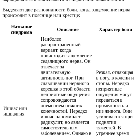
Выделяют две разновидности боли, когда защемление нерва
происходит в пояснице или крестце:
Название
Описание
Характер боли
синдрома
Наиболее
распространенный
вариант, когда
происходит защемление
седалищного нерва. Он
отвечает за
двигательную
Резкая, отдающая
активность ног. При
в ногу, в колени и
сдавливании нервного
стопы. Нередко
корешка в этой области
неприятные
неприятные ощущения
ощущения могут
сопровождаются
передаться в
онемением нижних
промежность и
Ишиас или
конечностей. Нередко
низ живота. Они
ишиалгия
ишиас напоминает
усиливаются при
радикулит, но является
поднятии
самостоятельным
тяжестей. В
заболеванием. Однако в
утреннее время