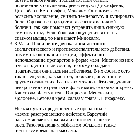
болезненных ощущениях рекомендуют Диклофенак,
Диклоберл, Кетопрофен, Мовалис. Они помогают
ослабить воспаление, снизить температуру и купировать
боли. Однако не подходят для лечения основной
болезни, так как помогают устранить лишь сильную
симптоматику. Если болевые ощущения вызваны
спазмом мышц, то назначают Мидокалм.
3.
Мази. При ишиасе для оказания местного
анальгетического и противовоспалительного действия,
помимо таблеток и инъекций, эффективно
использование препаратов в форме мази. Многие из них
имеют идентичный состав, поэтому обладают
практически одинаковым действием. В их составе есть
такие вещества, как ментол, новокаин, анестезин и
другие соединения. В аптеках можно найти следующие
лекарственные средства в форме мази, бальзама и крема:
Капсикам, Фастум гель, Випросал, Меновазин,
Долобене, Кетонал крем, бальзам “Чага”, Никофлекс.
Нельзя путать представленные препараты с
мазями разогревающего действия. Барсучий
бальзам является таковым и способен нанести
вред. Разогревающим эффектом обладают также
почти все кремы для массажа.