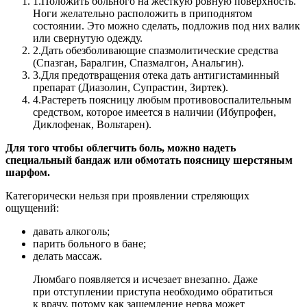
1.
Положить больного на жесткую ровную поверхность.
Ноги желательно расположить в приподнятом
состоянии. Это можно сделать, подложив под них валик
или свернутую одежду.
2.
Дать обезболивающие спазмолитические средства
(Спазган, Баралгин, Спазмалгон, Анальгин).
3.
Для предотвращения отека дать антигистаминный
препарат (Диазолин, Супрастин, Зиртек).
4.
Растереть поясницу любым противовоспалительным
средством, которое имеется в наличии (Ибупрофен,
Диклофенак, Вольтарен).
Для того чтобы облегчить боль, можно надеть
специальный бандаж или обмотать поясницу шерстяным
шарфом.
Категорически нельзя при проявлении стреляющих
ощущений:
давать алкоголь;
парить больного в бане;
делать массаж.
Люмбаго появляется и исчезает внезапно. Даже
при отступлении приступа необходимо обратиться
к врачу, потому как защемление нерва может