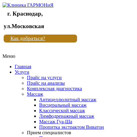
г. Краснодар,
Клиника
ул.Московская
"Новая
Как добраться?
жизнь"
Меню
Клиника
"Новая
Главная
жизнь"
Услуги
Прайс на услуги
Прайс на анализы
Комплексная диагностика
Массаж
Антицеллюлитный массаж
Висцеральный массаж
Классический массаж
Лимфодренажный массаж
Массаж Гуа-Ша
Пропитка экстрактом Виватон
Прием специалистов