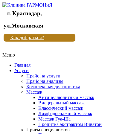
г. Краснодар,
Клиника
ул.Московская
"Новая
Как добраться?
жизнь"
Меню
Клиника
"Новая
Главная
жизнь"
Услуги
Прайс на услуги
Прайс на анализы
Комплексная диагностика
Массаж
Антицеллюлитный массаж
Висцеральный массаж
Классический массаж
Лимфодренажный массаж
Массаж Гуа-Ша
Пропитка экстрактом Виватон
Прием специалистов