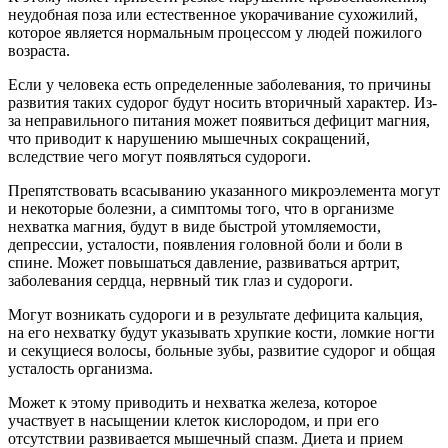
неудобная поза или естественное укорачивание сухожилий,
которое является нормальным процессом у людей пожилого
возраста.
Если у человека есть определенные заболевания, то причины
развития таких судорог будут носить вторичный характер. Из-
за неправильного питания может появиться дефицит магния,
что приводит к нарушению мышечных сокращений,
вследствие чего могут появляться судороги.
Препятствовать всасыванию указанного микроэлемента могут
и некоторые болезни, а симптомы того, что в организме
нехватка магния, будут в виде быстрой утомляемости,
депрессии, усталости, появления головной боли и боли в
спине. Может повышаться давление, развиваться артрит,
заболевания сердца, нервный тик глаз и судороги.
Могут возникать судороги и в результате дефицита кальция,
на его нехватку будут указывать хрупкие кости, ломкие ногти
и секущиеся волосы, больные зубы, развитие судорог и общая
усталость организма.
Может к этому приводить и нехватка железа, которое
участвует в насыщении клеток кислородом, и при его
отсутствии развивается мышечный спазм. Диета и прием