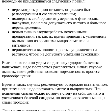
необходимо придерживаться следующих правил:
пересмотреть рацион питания, он должен быть
разнообразным и сбалансированным;
подвергать свой организм умеренным физическим
нагрузкам, но нельзя допускать его частого и большого
перенапряжения;
нельзя сильно злоупотреблять мочегонными
препаратами, так как их прием приводит к усиленному
вымыванию из организма микроэлементов и
витаминов;
периодически выполнять простые упражнения на
растяжку, чтобы не допускать усыхания сухожилий.
Если ночью или по утрам сводит ногу судорогой, нельзя
паниковать, надо постараться расслабиться, начать глубоко
дышать, такие действия позволят нормализовать процесс
кровообращения.
Врачи в таких случаях рекомендуют осторожно встать на пол,
при этом ноги надо поставить вместе и выпрямиться. При
появлении спазма можно потянуть стопу на себя, хотя это и
увеличивает болевой синдром, но после растяжения мышцы
спазм проходит.
Для снятия судороги можно растереть больную ногу или