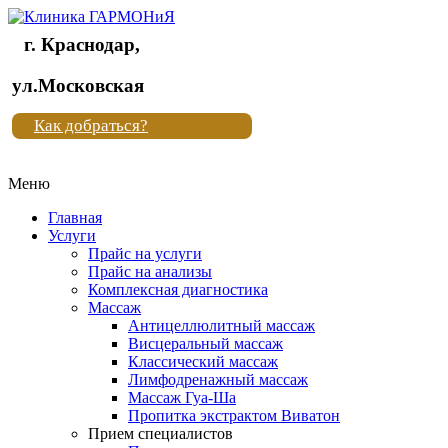
г. Краснодар,
Клиника
ул.Московская
"Новая
Как добраться?
жизнь"
Меню
Клиника
"Новая
Главная
жизнь"
Услуги
Прайс на услуги
Прайс на анализы
Комплексная диагностика
Массаж
Антицеллюлитный массаж
Висцеральный массаж
Классический массаж
Лимфодренажный массаж
Массаж Гуа-Ша
Пропитка экстрактом Виватон
Прием специалистов