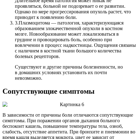
Длительное время патология может никак не
проявляться, больной не подозревает о ее развитии.
Однако по мере прогрессирования опухоль растет, что
приводит к появлению боли.
3.
Плазмоцитома — патология, характеризующаяся
образованием злокачественной опухоли в костном
мозге. Новообразование может локализоваться в
грудине и провоцировать боль, особенно при
вовлечении в процесс надкостницы. Ощущения связаны
с наличием в костной ткани большого количества
болевых рецепторов.
Существуют и другие причины болезненности, но
в домашних условиях установить их почти
невозможно.
Сопутствующие симптомы
В зависимости от причины боли отличаются сопутствующие
симптомы. При поражении органов дыхания больного
беспокоит кашель, повышение температуры тела, озноб,
слабость, отсутствие аппетита. При бронхите и пневмонии во
время кашля выделяется мокрота, цвет ее зависит от