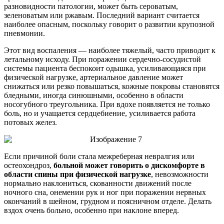
разновидности патологии, может быть сероватым,
зеленоватым или ржавым. Последний вариант считается
наиболее опасным, поскольку говорит о развитии крупозной
пневмонии.
Этот вид воспаления — наиболее тяжелый, часто приводит к
летальному исходу. При поражении сердечно-сосудистой
системы пациента беспокоит одышка, усиливающаяся при
физической нагрузке, артериальное давление может
снижаться или резко повышаться, кожные покровы становятся
бледными, иногда синюшными, особенно в области
носогубного треугольника. При вдохе появляется не только
боль, но и учащается сердцебиение, усиливается работа
потовых желез.
Если причиной боли стала межреберная невралгия или
остеохондроз,
больной может говорить о дискомфорте в
области спины при физической нагрузке
, невозможности
нормально наклониться, скованности движений после
ночного сна, онемении рук и ног при поражении нервных
окончаний в шейном, грудном и поясничном отделе. Делать
вздох очень больно, особенно при наклоне вперед.