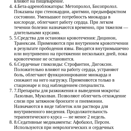
влияют на пищеварение.
4.
Бета-адреноблокаторы: Метопролол, Бисопролол.
Показаны при стенокардии, аритмии, предынфарктном
состоянии. Уменьшают потребность миокарда в
кислороде, облегчают работу сердца. При легком
течении болезни назначаются временно, при тяжелом —
длительными курсами.
5.
Средства для остановки кровотечения: Дицинон,
Транексам. Применяются при внутреннем кровотечении
в результате прободения язвы. Вводятся внутримышечно
или внутривенно на протяжении нескольких дней, пока
кровотечение не остановится.
6.
Сердечные гликозиды: Строфантин, Дигоксин.
Положительно влияют на работу сердца, устраняют
боль, облегчают функционирование миокарда и
снижают на него нагрузку. Применяются только в
стационаре и под наблюдением специалиста.
7.
Препараты для разжижения и выведения мокроты:
Лазолван, Муколван. Позволяют облегчить отхождение
слизи при затяжном бронхите и пневмонии.
Назначаются в виде таблеток или раствора для
внутривенного введения. Продолжительность
терапевтического курса — не менее 2 недель.
8.
Седативные медикаменты: Афобазол, Персен.
Используются при неврологических и сердечных