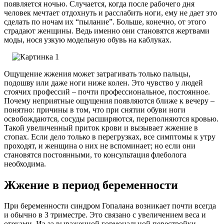
появляется ночью. Случается, когда после рабочего дня
человек мечтает отдохнуть и расслабить ноги, ему не дает это
сделать по ночам их “пылание”. Больше, конечно, от этого
страдают женщины. Ведь именно они становятся жертвами
моды, нося узкую модельную обувь на каблуках.
Ощущение жжения может затрагивать только пальцы,
подошву или даже ноги ниже колен. Это чувство у людей
стоячих профессий – почти профессиональное, постоянное.
Почему неприятные ощущения появляются ближе к вечеру –
понятно: причины в том, что при снятии обуви ноги
освобождаются, сосуды расширяются, переполняются кровью.
Такой увеличенный приток крови и вызывает жжение в
стопах. Если дело только в перегрузках, все симптомы к утру
проходят, и женщина о них не вспоминает; но если они
становятся постоянными, то консультация флеболога
необходима.
Жжение в период беременности
При беременности синдром Гопалана возникает почти всегда
и обычно в 3 триместре. Это связано с увеличением веса и
отеками. Из-за выраженной гормональной перестройки