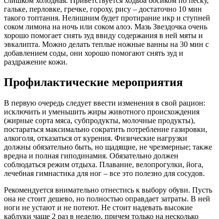
слишком холодная. Приветствуется ходьба босиком по песку,
гальке, перловке, гречке, гороху, рису – достаточно 10 мин
такого топтания. Нелишним будет протирание икр и ступней
соком лимона на ночь или соком алоэ. Мазь Звездочка очень
хорошо помогает снять зуд ввиду содержания в ней мяты и
эвкалипта. Можно делать теплые ножные ванны на 30 мин с
добавлением соды, они хорошо помогают снять зуд и
раздражение кожи.
Профилактические мероприятия
В первую очередь следует ввести изменения в свой рацион:
исключить и уменьшить жиры животного происхождения
(жирные сорта мяса, субпродукты, молочные продукты),
постараться максимально сократить потребление газировки,
алкоголя, отказаться от курения. Физические нагрузки
должны обязательно быть, но щадящие, не чрезмерные; также
вредна и полная гиподинамия. Обязательно должен
соблюдаться режим отдыха. Плавание, велопрогулки, йога,
лечебная гимнастика для ног – все это полезно для сосудов.
Рекомендуется внимательно отнестись к выбору обуви. Пусть
она не стоит дешево, но полностью оправдает затраты. В ней
ноги не устают и не потеют. Не стоит надевать высокие
каблуки чаще 2 раз в неделю, причем только на несколько