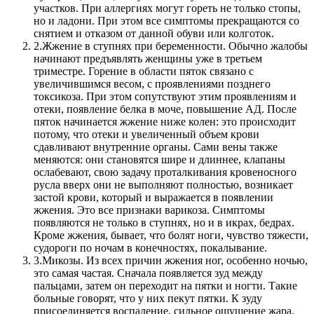
участков. При аллергиях могут гореть не только стопы,
но и ладони. При этом все симптомы прекращаются со
снятием и отказом от данной обуви или колготок.
2.
Жжение в ступнях при беременности. Обычно жалобы
начинают предъявлять женщины уже в третьем
триместре. Горение в области пяток связано с
увеличившимся весом, с проявлениями позднего
токсикоза. При этом сопутствуют этим проявлениям и
отеки, появление белка в моче, повышение АД. После
пяток начинается жжение ниже колен: это происходит
потому, что отеки и увеличенный объем крови
сдавливают внутренние органы. Сами вены также
меняются: они становятся шире и длиннее, клапаны
ослабевают, свою задачу проталкивания кровеносного
русла вверх они не выполняют полностью, возникает
застой крови, который и выражается в появлении
жжения. Это все признаки варикоза. Симптомы
появляются не только в ступнях, но и в икрах, бедрах.
Кроме жжения, бывает, что болят ноги, чувство тяжести,
судороги по ночам в конечностях, покалывание.
3.
Микозы. Из всех причин жжения ног, особенно ночью,
это самая частая. Сначала появляется зуд между
пальцами, затем он переходит на пятки и ногти. Такие
больные говорят, что у них пекут пятки. К зуду
присоединяется воспаление, сильное ощущение жара.