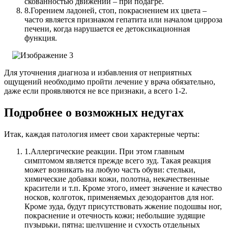
скованностью движений – при подагре.
8.
Горением ладоней, стоп, покраснением их цвета –
часто является признаком гепатита или началом цирроза
печени, когда нарушается ее детоксикационная
функция.
Для уточнения диагноза и избавления от неприятных
ощущений необходимо пройти лечение у врача обязательно,
даже если проявляются не все признаки, а всего 1-2.
Подробнее о возможных недугах
Итак, каждая патология имеет свои характерные черты:
1.
Аллергические реакции. При этом главным
симптомом является прежде всего зуд. Такая реакция
может возникать на любую часть обуви: стельки,
химические добавки кожи, полотна, некачественные
красители и т.п. Кроме этого, имеет значение и качество
носков, колготок, применяемых дезодорантов для ног.
Кроме зуда, будут присутствовать жжение подошвы ног,
покраснение и отечность кожи; небольшие зудящие
пузырьки, пятна; шелушение и сухость отдельных