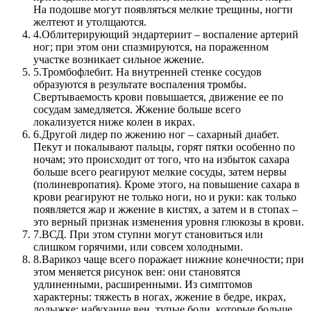
На подошве могут появляться мелкие трещины, ногти
желтеют и утолщаются.
4.
Облитерирующий эндартериит – воспаление артерий
ног; при этом они спазмируются, на пораженном
участке возникает сильное жжение.
5.
Тромбофлебит. На внутренней стенке сосудов
образуются в результате воспаления тромбы.
Свертываемость крови повышается, движение ее по
сосудам замедляется. Жжение больше всего
локализуется ниже колен в икрах.
6.
Другой лидер по жжению ног – сахарный диабет.
Пекут и покалывают пальцы, горят пятки особенно по
ночам; это происходит от того, что на избыток сахара
больше всего реагируют мелкие сосуды, затем нервы
(полиневропатия). Кроме этого, на повышение сахара в
крови реагируют не только ноги, но и руки: как только
появляется жар и жжение в кистях, а затем и в стопах –
это верный признак изменения уровня глюкозы в крови.
7.
ВСД. При этом ступни могут становиться или
слишком горячими, или совсем холодными.
8.
Варикоз чаще всего поражает нижние конечности; при
этом меняется рисунок вен: они становятся
удлиненными, расширенными. Из симптомов
характерны: тяжесть в ногах, жжение в бедре, икрах,
лодыжке; набухание вен, тупые боли, которые больше