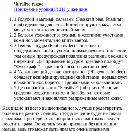
Читайте также:
Понижение уровня ГСПГ у женщин
1.
Голубой и мятный бальзамы (Fusskraft blau, Fusskraft
mint) идеальны для лета. Дезинфицируют кожу, легко
могут устранить неприятный запах.
2.
Бальзам ухаживает за сухими и жесткими участками
кожи ног, моментально впитывается.
3.
Геволь – пудра (Foot powder) – позволяет
поддерживать ноги сухими, нормализуя потоотделение,
тем самым предупреждая появления различных кожных
инфекций. Для применения утром идеально подойдут
“Фусскрафт” – травяной лосьон и актив-спрей.
4.
Ухаживающий дезодорант для ног (Pflegendes fubdeo)
обладает дезинфицирующими свойствами, нормализует
влажность ног, борется с грибковыми заболеваниями.
5.
Дезодорант для ног “Sensitive” (fubspray). В состав
средства входят пантенол и бисаболол, которые
успокаивают и заживляют раздраженные места кожи.
Как видно из всего вышеописанного, лучше предотвратить
болезнь на ранних стадиях, и тогда лечение будет не таким
сложным. При первых же неприятных симптомах следует
посетить врача. Оставлять такие признаки без внимания
нельзя, ведь это может быть чревато очень опасными