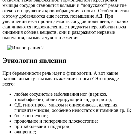
мышцы сосудов становятся вялыми и “допускают” развитие
отеков и нарушения кровообращения в ногах. Особенно если
к этому добавляются еще гестоз, повышение АД. При
увеличении веса проницаемость сосудов повышена, в тканях
скапливаются недоокисленные продукты переработки из-за
снижения обмена веществ, они и раздражают нервные
окончания, вызывая чувство жжения.
Этиология явления
При беременности речь идет о физиологии. А вот какие
патологии могут вызывать жжение в ногах?
Это прежде
всего:
любые сосудистые заболевания ног (варикоз,
тромбофлебит, облитерирующий эндартериит);
СД, гипотиреоз, микозы и онихомикозы, аллергия,
гиповитаминозы, особенно недостаток витаминов гр. В;
болезни печени;
продольное и поперечное плоскостопие;
при заболевании подагрой;
ожирение;