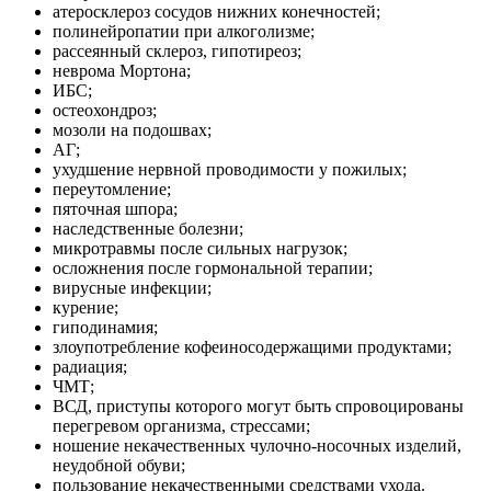
атеросклероз сосудов нижних конечностей;
полинейропатии при алкоголизме;
рассеянный склероз, гипотиреоз;
неврома Мортона;
ИБС;
остеохондроз;
мозоли на подошвах;
АГ;
ухудшение нервной проводимости у пожилых;
переутомление;
пяточная шпора;
наследственные болезни;
микротравмы после сильных нагрузок;
осложнения после гормональной терапии;
вирусные инфекции;
курение;
гиподинамия;
злоупотребление кофеиносодержащими продуктами;
радиация;
ЧМТ;
ВСД, приступы которого могут быть спровоцированы
перегревом организма, стрессами;
ношение некачественных чулочно-носочных изделий,
неудобной обуви;
пользование некачественными средствами ухода.