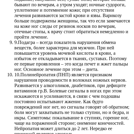
бывают по вечерам, а утром уходят; ночные судороги,
уплотнение и потемнение кожи; при отсутствии
лечения развиваются застой крови и язвы. Варикозу
больше подвержены женщины, так что если замечаются
на коже ног следы от резинок носков по вечерам,
отечные стопы, к врачу стоит обратиться немедленно и
пройти лечение.
9.
Подагра – всегда показатель нарушения обмена
веществ, более характерна для мужчин. При ней
повышается уровень мочевой кислоты в крови, а
избыток ее откладывается в тканях, суставах. Поэтому
ее первые проявления – это когда печет и жжет пальцы
ног. Основное лечение при этом – диета.
10.
Полинейропатия (ПНП) является признаком
нарушения проводимости в волокнах ножных нервов.
Развивается у алкоголиков, диабетиков, при дефиците
витаминов гр.В. Болевые сигналы в ногах при этом
искажаются и усиливаются, в связи с чем подошвы
постоянно испытывают жжение. Как будто
повреждений ног нет, но сигналы говорят об обратном;
боли могут захватывать не только ступни, но и бедра, и
икры. Симптомы: покалывание в ступнях, горение ног,
чаще на пораженной стороне; онемение конечностей.
Нейропатия может длиться до 2 лет. Нередко ее
причиной является алкоголь.