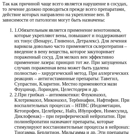
Так как причиной чаще всего является нарушение в сосудах,
то лечение должно проводиться прежде всего препаратами,
действие которых направлено на укрепление вен.
В
зависимости от патологии могут быть назначены:
1.
Обязательным является применение венотоников,
которые укрепляют вены, повышают и поддерживают
их тонус (Венарус, Гливенол, Детралекс). Для лечения
варикоза довольно часто применяется склеротерапия –
введение в вену вещества, которое закупоривает
пораженный сосуд. Для мелких вен эффективно
применение лазера: принцип тот же. При запущенных
случаях пораженная вена может быть удалена
полностью – хирургический метод. При аллергических
реакциях – антигистаминные препараты: Тавегил,
Супрастин, Кларитин. Местно применяются мази
Флуцинар, Лоринден, Целестодерм и др.
2.
При грибках – антимикотики: Флуконазол,
Клотримазол, Миконазол, Тербинафин, Нафтифин. При
воспалительных процессах – НПВС (Индометацин,
Кетопрофен, Целебрекс, Найз, Ибупрофен, Нимесулид,
Диклофенак) – при периферической нейропатии. При
полинейропатии назначают препараты, которые
стимулируют восстановительные процессы в нейронах:
Тиогамма, Берлитион, Мильгамма и др. Эти препараты