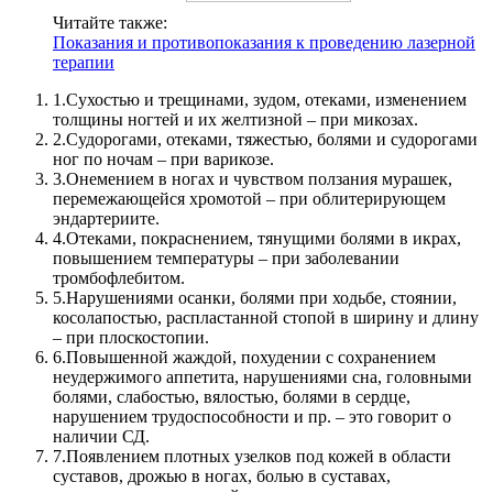
Читайте также:
Показания и противопоказания к проведению лазерной
терапии
1.
Сухостью и трещинами, зудом, отеками, изменением
толщины ногтей и их желтизной – при микозах.
2.
Судорогами, отеками, тяжестью, болями и судорогами
ног по ночам – при варикозе.
3.
Онемением в ногах и чувством ползания мурашек,
перемежающейся хромотой – при облитерирующем
эндартериите.
4.
Отеками, покраснением, тянущими болями в икрах,
повышением температуры – при заболевании
тромбофлебитом.
5.
Нарушениями осанки, болями при ходьбе, стоянии,
косолапостью, распластанной стопой в ширину и длину
– при плоскостопии.
6.
Повышенной жаждой, похудении с сохранением
неудержимого аппетита, нарушениями сна, головными
болями, слабостью, вялостью, болями в сердце,
нарушением трудоспособности и пр. – это говорит о
наличии СД.
7.
Появлением плотных узелков под кожей в области
суставов, дрожью в ногах, болью в суставах,