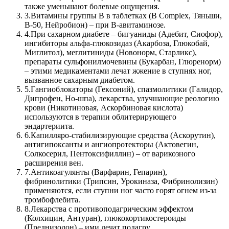
также уменьшают болевые ощущения.
3.
Витамины группы B в таблетках (B Complex, Тяньши,
В-50, Нейробион) – при B-авитаминозе.
4.
При сахарном диабете – бигуаниды (Адебит, Сиофор),
ингибиторы альфа-глюкозидаз (Акарбоза, Глюкобай,
Миглитол), меглитиниды (Новонорм, Старликс),
препараты сульфонилмочевины (Букарбан, Глюренорм)
– этими медикаментами лечат жжение в ступнях ног,
вызванное сахарным диабетом.
5.
Гангиоблокаторы (Гексоний), спазмолитики (Галидор,
Дипрофен, Но-шпа), лекарства, улучшающие реологию
крови (Никотиновая, Аскорбиновая кислота)
используются в терапии облитерирующего
эндартериита.
6.
Капилляро-стабилизирующие средства (Аскорутин),
антигипоксанты и ангиопротекторы (Актовегин,
Солкосерил, Пентоксифиллин) – от варикозного
расширения вен.
7.
Антикоагулянты (Варфарин, Гепарин),
фибринолитики (Трипсин, Урокиназа, Фибринолизин)
применяются, если ступни ног часто горят огнем из-за
тромбофлебита.
8.
Лекарства с противоподагрическим эффектом
(Колхицин, Антуран), глюкокортикостероиды
(Преднизолон) – ими лечат подагру.