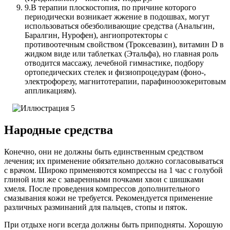
9.
В терапии плоскостопия, по причине которого
периодически возникает жжение в подошвах, могут
использоваться обезболивающие средства (Анальгин,
Баралгин, Нурофен), ангиопротекторы с
противоотечным свойством (Троксевазин), витамин D в
жидком виде или таблетках (Этальфа), но главная роль
отводится массажу, лечебной гимнастике, подбору
ортопедических стелек и физиопроцедурам (фоно-,
электрофорезу, магнитотерапии, парафиноозокеритовым
аппликациям).
Народные средства
Конечно, они не должны быть единственным средством
лечения; их применение обязательно должно согласовываться
с врачом. Широко применяются компрессы на 1 час с голубой
глиной или же с заваренными почками хвои с шишками
хмеля. После проведения компрессов дополнительного
смазывания кожи не требуется. Рекомендуется применение
различных разминаний для пальцев, стопы и пяток.
При отдыхе ноги всегда должны быть приподняты. Хорошую