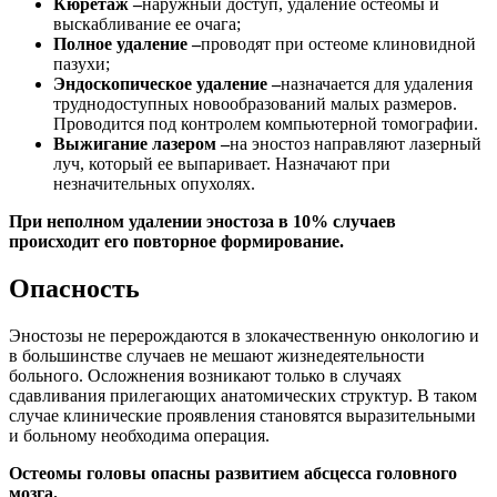
Кюретаж –
наружный доступ, удаление остеомы и
выскабливание ее очага;
Полное удаление –
проводят при остеоме клиновидной
пазухи;
Эндоскопическое удаление –
назначается для удаления
труднодоступных новообразований малых размеров.
Проводится под контролем компьютерной томографии.
Выжигание лазером –
на эностоз направляют лазерный
луч, который ее выпаривает. Назначают при
незначительных опухолях.
При неполном удалении эностоза в 10% случаев
происходит его повторное формирование.
Опасность
Эностозы не перерождаются в злокачественную онкологию и
в большинстве случаев не мешают жизнедеятельности
больного. Осложнения возникают только в случаях
сдавливания прилегающих анатомических структур. В таком
случае клинические проявления становятся выразительными
и больному необходима операция.
Остеомы головы опасны развитием абсцесса головного
мозга.