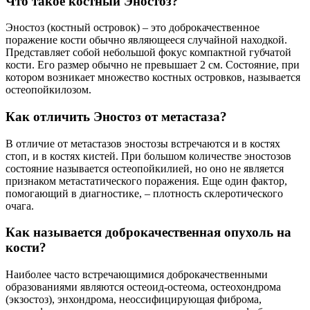
Что такое костный Эностоз?
Эностоз (костный островок) – это доброкачественное
поражение кости обычно являющееся случайной находкой.
Представляет собой небольшой фокус компактной губчатой
кости. Его размер обычно не превышает 2 см. Состояние, при
котором возникает множество костных островков, называется
остеопойкилозом.
Как отличить Эностоз от метастаза?
В отличие от метастазов эностозы встречаются и в костях
стоп, и в костях кистей. При большом количестве эностозов
состояние называется остеопойкилией, но оно не является
признаком метастатического поражения. Еще один фактор,
помогающий в диагностике, – плотность склеротического
очага.
Как называется доброкачественная опухоль на
кости?
Наиболее часто встречающимися доброкачественными
образованиями являются остеоид-остеома, остеохондрома
(экзостоз), энхондрома, неоссифицирующая фиброма,