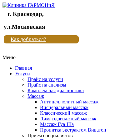
г. Краснодар,
Клиника
ул.Московская
"Новая
Как добраться?
жизнь"
Меню
Клиника
"Новая
Главная
жизнь"
Услуги
Прайс на услуги
Прайс на анализы
Комплексная диагностика
Массаж
Антицеллюлитный массаж
Висцеральный массаж
Классический массаж
Лимфодренажный массаж
Массаж Гуа-Ша
Пропитка экстрактом Виватон
Прием специалистов