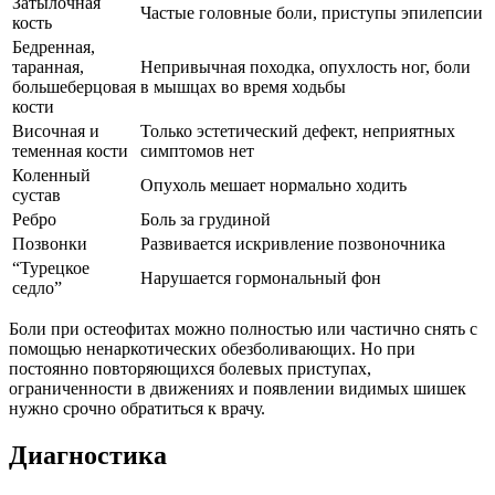
Затылочная
Частые головные боли, приступы эпилепсии
кость
Бедренная,
таранная,
Непривычная походка, опухлость ног, боли
большеберцовая
в мышцах во время ходьбы
кости
Височная и
Только эстетический дефект, неприятных
теменная кости
симптомов нет
Коленный
Опухоль мешает нормально ходить
сустав
Ребро
Боль за грудиной
Позвонки
Развивается искривление позвоночника
“Турецкое
Нарушается гормональный фон
седло”
Боли при остеофитах можно полностью или частично снять с
помощью ненаркотических обезболивающих. Но при
постоянно повторяющихся болевых приступах,
ограниченности в движениях и появлении видимых шишек
нужно срочно обратиться к врачу.
Диагностика