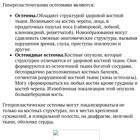
Гиперпластическими остеомами являются:
Остеомы.
Обладают структурой здоровой костной
ткани. Возникают на костях черепа, лица, в
придаточных пазухах носа (гайморовой, лобной,
клиновидной, решетчатой). Новообразования могут
сдавливать смежные анатомические структуры, вызывая
нарушения зрения, слуха, приступы эпилепсии и
другие.
Остеоидные остеомы.
Костные опухоли, которые
структурно отличаются от здоровой костной ткани. Они
формируются из остеогенной ткани богатой сосудами,
беспорядочно расположенных костных балочек,
сегментов разрушенной костной ткани (зоны остеолиза).
Могу сформироваться на любых костях кроме грудины и
костей черепа. Излюбленная локализация этой опухоли
большеберцовая кость.
Гетеропластические остеомы могут локализироваться не
только на костных структурах, но в местах крепления
сухожилий, в плевральной полости, на диафрагме, мозговой
ткани, оболочке сердца.