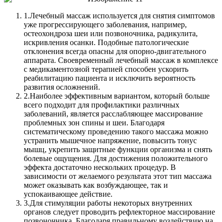
1.
Лечебный массаж используется для снятия симптомов
уже прогрессирующего заболевания, например,
остеохондроза шеи или позвоночника, радикулита,
искривления осанки. Подобные патологические
отклонения всегда опасны для опорно-двигательного
аппарата. Своевременный лечебный массаж в комплексе
с медикаментозной терапией способен ускорить
реабилитацию пациента и исключить вероятность
развития осложнений.
2.
Наиболее эффективным вариантом, который больше
всего подходит для профилактики различных
заболеваний, является расслабляющее массирование
проблемных зон спины и шеи. Благодаря
систематическому проведению такого массажа можно
устранить мышечное напряжение, повысить тонус
мышц, укрепить защитные функции организма и снять
болевые ощущения. Для достижения положительного
эффекта достаточно нескольких процедур. В
зависимости от желаемого результата этот тип массажа
может оказывать как возбуждающее, так и
успокаивающее действие.
3.
Для стимуляции работы некоторых внутренних
органов следует проводить рефлекторное массирование
позвоночника. Благодаря правильному воздействию на