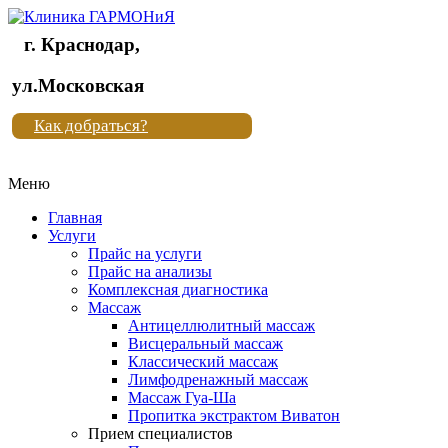
г. Краснодар,
Клиника
ул.Московская
"Новая
Как добраться?
жизнь"
Меню
Клиника
"Новая
Главная
жизнь"
Услуги
Прайс на услуги
Прайс на анализы
Комплексная диагностика
Массаж
Антицеллюлитный массаж
Висцеральный массаж
Классический массаж
Лимфодренажный массаж
Массаж Гуа-Ша
Пропитка экстрактом Виватон
Прием специалистов