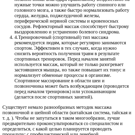
нужные точки можно улучшить работу спинного или
головного мозга, а также быстро нормализовать работу
сердца, желудка, поджелудочной железы,
периферической нервной системы и кровеносных
сосудов. Рефлекторный массаж способствует быстрому
выздоровлению и устранению болевого синдрома.
4.
Тренировочный (спортивный) тип массажа
рекомендуется людям, которые регулярно занимаются
спортом. Эффективен в тех случаях, когда нужно
снизить вероятность получения травм в результате
спортивных тренировок. Перед началом занятий
используется массаж, который не только разогревает
застоявшиеся мышцы, но также повышает их тонус и
нормализует обменные процессы в организме.
Спортивное массирование в области шеи и
позвоночника может быть возбуждающим (проводится
перед началом тренировок) или успокаивающим
(делается после спортивных занятий).
Существует немало разнообразных методик массажа
позвоночной и шейной области (китайская система, тайская и
т. д. ). Чтобы не запутаться в таком многообразии, лучше
предварительно проконсультироваться со специалистом и
определиться, с какой целью планируется проводить
процедуру: с профилактической или лечебной.