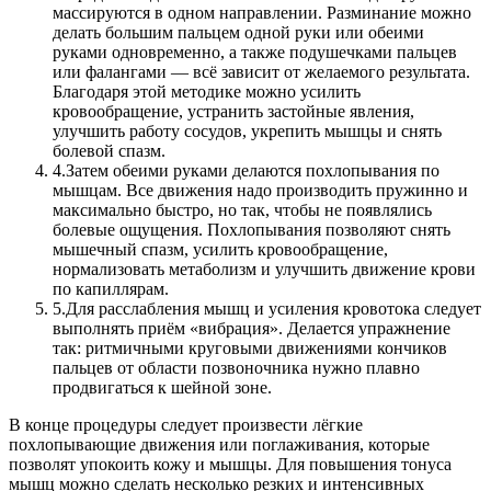
массируются в одном направлении. Разминание можно
делать большим пальцем одной руки или обеими
руками одновременно, а также подушечками пальцев
или фалангами — всё зависит от желаемого результата.
Благодаря этой методике можно усилить
кровообращение, устранить застойные явления,
улучшить работу сосудов, укрепить мышцы и снять
болевой спазм.
4.
Затем обеими руками делаются похлопывания по
мышцам. Все движения надо производить пружинно и
максимально быстро, но так, чтобы не появлялись
болевые ощущения. Похлопывания позволяют снять
мышечный спазм, усилить кровообращение,
нормализовать метаболизм и улучшить движение крови
по капиллярам.
5.
Для расслабления мышц и усиления кровотока следует
выполнять приём «вибрация». Делается упражнение
так: ритмичными круговыми движениями кончиков
пальцев от области позвоночника нужно плавно
продвигаться к шейной зоне.
В конце процедуры следует произвести лёгкие
похлопывающие движения или поглаживания, которые
позволят упокоить кожу и мышцы. Для повышения тонуса
мышц можно сделать несколько резких и интенсивных