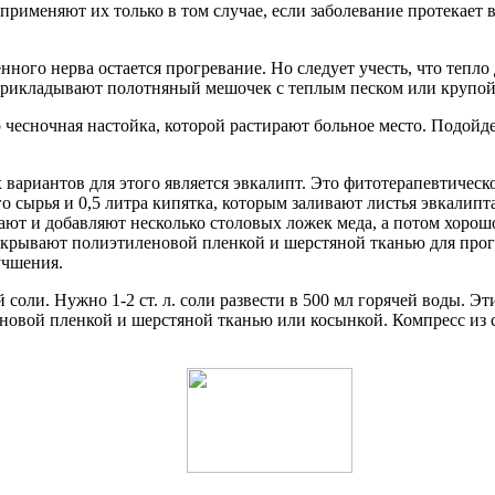
применяют их только в том случае, если заболевание протекает 
го нерва остается прогревание. Но следует учесть, что тепло 
рикладывают полотняный мешочек с теплым песком или крупой, 
чесночная настойка, которой растирают больное место. Подойде
ариантов для этого является эвкалипт. Это фитотерапевтическ
о сырья и 0,5 литра кипятка, которым заливают листья эвкалипта
ивают и добавляют несколько столовых ложек меда, а потом хор
накрывают полиэтиленовой пленкой и шерстяной тканью для про
учшения.
соли. Нужно 1-2 ст. л. соли развести в 500 мл горячей воды. Э
овой пленкой и шерстяной тканью или косынкой. Компресс из с