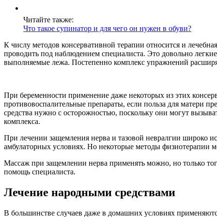
Читайте также:
Что такое супинатор и для чего он нужен в обуви?
К числу методов консервативной терапии относится и лечебная
проводить под наблюдением специалиста. Это довольно легкие
выполняемые лежа. Постепенно комплекс упражнений расширяетс
При беременности применение даже некоторых из этих консерв
противовоспалительные препараты, если польза для матери п
средства нужно с осторожностью, поскольку они могут вызыв
комплекса.
При лечении защемления нерва и тазовой невралгии широко ис
амбулаторных условиях. Но некоторые методы физиотерапии 
Массаж при защемлении нерва применять можно, но только тогд
помощь специалиста.
Лечение народными средствами
В большинстве случаев даже в домашних условиях применяютс