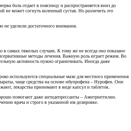
ерва боль отдает в поясницу и распространяется вниз до
ой не может согнуть коленный сустав. Но различить это
ию не уделили достаточного внимания.
о в самых тяжелых случаях. К тому же не всегда оно показано
нсервативные методы лечения. Важную роль играет режим. Во
тельную активность нужно ограничивать. Иногда даже
роко используются специальные мази для местного применения
араты, чаще средства на основе ибупрофена – Нурофен. Они
жают, лекарства принимают в виде капсул и таблеток.
рошо помогают даже антидепрессанты – Амитриптилин.
ению врача и строго в указанной им дозировке.