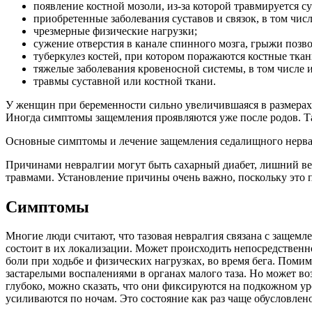
появление костной мозоли, из-за которой травмируется су
приобретенные заболевания суставов и связок, в том чис
чрезмерные физические нагрузки;
сужение отверстия в канале спинного мозга, грыжи позв
туберкулез костей, при котором поражаются костные ткани
тяжелые заболевания кровеносной системы, в том числе 
травмы суставной или костной ткани.
У женщин при беременности сильно увеличившаяся в размерах 
Иногда симптомы защемления проявляются уже после родов. Т
Основные симптомы и лечение защемления седалищного нерв
Причинами невралгии могут быть сахарный диабет, лишний вес
травмами. Установление причины очень важно, поскольку это 
Симптомы
Многие люди считают, что тазовая невралгия связана с защемл
состоит в их локализации. Может происходить непосредственн
боли при ходьбе и физических нагрузках, во время бега. Пом
застарелыми воспалениями в органах малого таза. Но может в
глубоко, можно сказать, что они фиксируются на подкожном ур
усиливаются по ночам. Это состояние как раз чаще обусловле