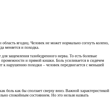
и область ягодиц. Человек не может нормально согнуть колено,
а меняется и походка.
 для защемления тазобедренного нерва. То есть болевые
ти промежности и прямой кишки. Боль усиливается в сидячем
ит к нарушению походки – человек передвигается с меньшей
как боль как бы сползает сверху вниз. Важной характеристикой
льно спокойным состоянием. Но это нельзя назвать