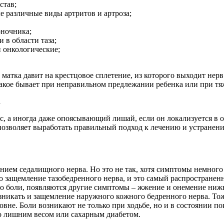
став;
ле различные виды артритов и артроза;
оночника;
 в области таза;
и онкологические;
матка давит на крестцовое сплетение, из которого выходит нер
акое бывает при неправильном предлежании ребенка или при тя
а
, а иногда даже опоясывающий лишай, если он локализуется в 
позволяет выработать правильный подход к лечению и устранен
ением седалищного нерва. Но это не так, хотя симптомы немного
о защемление тазобедренного нерва, и это самый распространен
имо боли, появляются другие симптомы – жжение и онемение ниж
озникать и защемление наружного кожного бедренного нерва. То
овне. Боли возникают не только при ходьбе, но и в состоянии по
но лишним весом или сахарным диабетом.