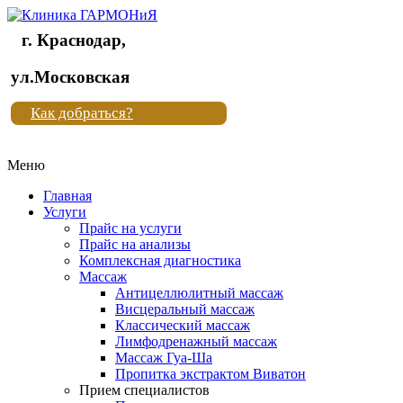
г. Краснодар,
Клиника
ул.Московская
"Новая
Как добраться?
жизнь"
Меню
Клиника
"Новая
Главная
жизнь"
Услуги
Прайс на услуги
Прайс на анализы
Комплексная диагностика
Массаж
Антицеллюлитный массаж
Висцеральный массаж
Классический массаж
Лимфодренажный массаж
Массаж Гуа-Ша
Пропитка экстрактом Виватон
Прием специалистов