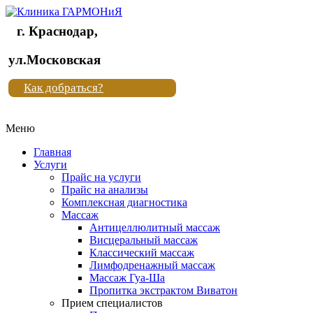
г. Краснодар,
Клиника
ул.Московская
"Новая
Как добраться?
жизнь"
Меню
Клиника
"Новая
Главная
жизнь"
Услуги
Прайс на услуги
Прайс на анализы
Комплексная диагностика
Массаж
Антицеллюлитный массаж
Висцеральный массаж
Классический массаж
Лимфодренажный массаж
Массаж Гуа-Ша
Пропитка экстрактом Виватон
Прием специалистов