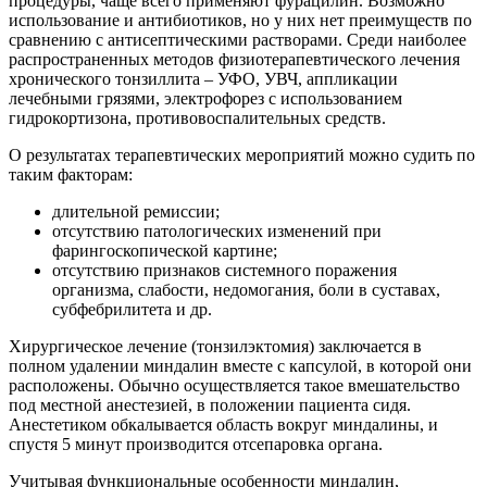
процедуры, чаще всего применяют фурацилин. Возможно
использование и антибиотиков, но у них нет преимуществ по
сравнению с антисептическими растворами. Среди наиболее
распространенных методов физиотерапевтического лечения
хронического тонзиллита – УФО, УВЧ, аппликации
лечебными грязями, электрофорез с использованием
гидрокортизона, противовоспалительных средств.
О результатах терапевтических мероприятий можно судить по
таким факторам:
длительной ремиссии;
отсутствию патологических изменений при
фарингоскопической картине;
отсутствию признаков системного поражения
организма, слабости, недомогания, боли в суставах,
субфебрилитета и др.
Хирургическое лечение (тонзилэктомия) заключается в
полном удалении миндалин вместе с капсулой, в которой они
расположены. Обычно осуществляется такое вмешательство
под местной анестезией, в положении пациента сидя.
Анестетиком обкалывается область вокруг миндалины, и
спустя 5 минут производится отсепаровка органа.
Учитывая функциональные особенности миндалин,