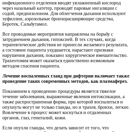
инфекционного отделения вводят увлажненный кислород
через назальный катетер, проводят паровые ингаляции с
содой, преднизолоном. Для облегчения дыхания используют
эуфиллин, аэрозольные бронхорасширяющие средства,
Беротек, Сальбутамол.
Все проводимые мероприятия направлены на борьбу с
затруднением дыхания, гипоксией. В тех случаях, когда
терапевтические действия не принесли желаемого результата,
а состояние пациента ухудшается, нарастают признаки
нарушения дыхания, показано хирургическое вмешательство.
Трахеотомия может оказаться единственно возможным
методом спасения пациента.
Лечение воспаленных гланд при дифтерии включает также
проведение таких современных методов, как плазмаферез.
Показанием к проведению процедуры является тяжелое
течение заболевания, выраженные явления интоксикации, а
также распространенная форма, при которой воспалиться и
опухнуть могут не только гланды, но и трахея, бронхи, легкие.
Вовлечение в процесс может коснуться и отдаленных
органов, глаз, гениталий, кожи.
Если опухли гланды, что делать зависит от того, что