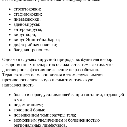
стрептококки;
стафилококки;
пневмококки;
аденовирусы;
энтеровирусы;
вирус кори;
вирус Эпштейна-Барра;
дифтерийная палочка;
бледная трепонема.
Однако в случаях вирусной природы возбудителя выбор
лекарственных препаратов осложняется тем фактом, что
достоверно эффективное лечение не разработано.
Терапевтические мероприятия в этом случае имеют
противовоспалительную и симптоматическую
направленность.
болью в горле, усиливающейся при глотании, отдающей
в ухо;
недомоганием;
головной болью;
повышением температуры тела;
возможным увеличением и болезненностью
региональных лимфоузлов.