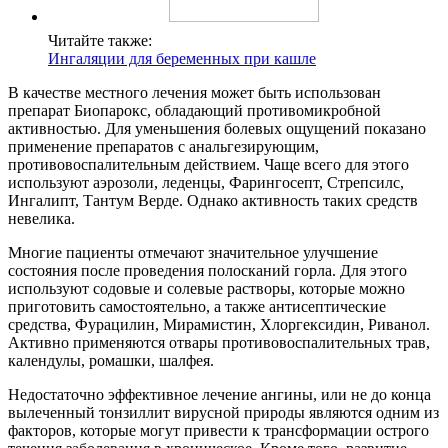
Читайте также:
Ингаляции для беременных при кашле
В качестве местного лечения может быть использован
препарат Биопарокс, обладающий противомикробной
активностью. Для уменьшения болевых ощущений показано
применение препаратов с анальгезирующим,
противовоспалительным действием. Чаще всего для этого
используют аэрозоли, леденцы, Фарингосепт, Стрепсилс,
Ингалипт, Тантум Верде. Однако активность таких средств
невелика.
Многие пациенты отмечают значительное улучшение
состояния после проведения полосканий горла. Для этого
используют содовые и солевые растворы, которые можно
приготовить самостоятельно, а также антисептические
средства, Фурацилин, Мирамистин, Хлоргексидин, Риванол.
Активно применяются отвары противовоспалительных трав,
календулы, ромашки, шалфея.
Недостаточно эффективное лечение ангины, или не до конца
вылеченный тонзиллит вирусной природы являются одним из
факторов, которые могут привести к трансформации острого