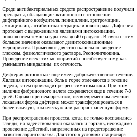
Среди антибактериальных средств распространение получили
препараты, обладающие активностью в отношении
дифтерийного возбудителя, пенициллин, эритромицин,
ампициллин, антибиотики тетрациклинового ряда. Дифтерия
протекает с выраженными явлениями интоксикации,
повышением температуры тела до 40 градусов. В связи с этим
большое значение оказывают дезинтоксикационные
мероприятия. Применяют для этого капельное введение
глюкозы, физиологического раствора, Реополиглюкина.
Проведение всех этих мероприятий способствует тому, как
уменьшить миндалины, их отечность.
Дифтерия ротоглотки чаще имеет доброкачественное течение.
Явления интоксикации, боль в горле отмечаются в течение
недели, затем происходит регресс симптоматики. При этом
наличие фибринозного налета сохраняется еще в течение 7-8
дней. Однако при некорректном, несвоевременном лечении
локальная форма дифтерии может трансформироваться в
более тяжелую, токсическую или распространенную форму.
При распространении процесса, когда не только воспалились
гланды, но задействованной оказалась и гортань, необходимо
проведение действий, направленных на предотвращение
развития ларингоспазма. Для этого в условиях стационара