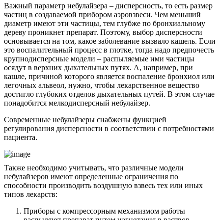
Важный параметр небулайзера – дисперсность, то есть размер
частиц в создаваемой прибором аэровзвеси. Чем меньший
диаметр имеют эти частицы, тем глубже по бронхиальному
дереву проникнет препарат. Поэтому, выбор дисперсности
основывается на том, какое заболевание вызвало кашель. Если
это воспалительный процесс в глотке, тогда надо предпочесть
крупнодисперсные модели – распыляемые ими частицы
осядут в верхних дыхательных путях. А, например, при
кашле, причиной которого является воспаление бронхиол или
легочных альвеол, нужно, чтобы лекарственное вещество
достигло глубоких отделов дыхательных путей. В этом случае
понадобится мелкодисперсный небулайзер.
Современные небулайзеры снабжены функцией
регулирования дисперсности в соответствии с потребностями
пациента.
Также необходимо учитывать, что различные модели
небулайзеров имеют определенные ограничения по
способности производить воздушную взвесь тех или иных
типов лекарств:
Приборы с компрессорным механизмом работы
распыляют препарат путем нагнетания в раствор