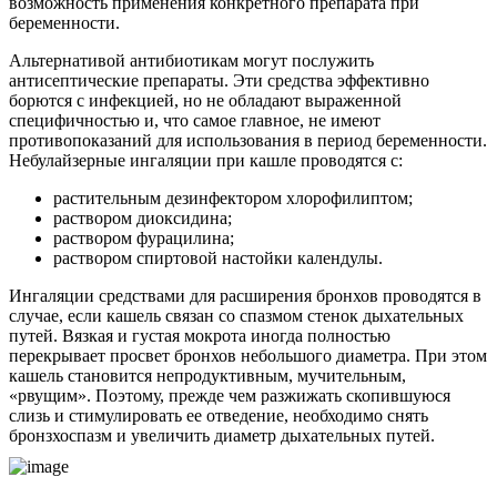
возможность применения конкретного препарата при
беременности.
Альтернативой антибиотикам могут послужить
антисептические препараты. Эти средства эффективно
борются с инфекцией, но не обладают выраженной
специфичностью и, что самое главное, не имеют
противопоказаний для использования в период беременности.
Небулайзерные ингаляции при кашле проводятся с:
растительным дезинфектором хлорофилиптом;
раствором диоксидина;
раствором фурацилина;
раствором спиртовой настойки календулы.
Ингаляции средствами для расширения бронхов проводятся в
случае, если кашель связан со спазмом стенок дыхательных
путей. Вязкая и густая мокрота иногда полностью
перекрывает просвет бронхов небольшого диаметра. При этом
кашель становится непродуктивным, мучительным,
«рвущим». Поэтому, прежде чем разжижать скопившуюся
слизь и стимулировать ее отведение, необходимо снять
бронзхоспазм и увеличить диаметр дыхательных путей.