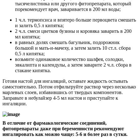
тысячелистника или другого фитопрепарата, который
порекомендует врач, заваривается в 200 мл воды;
1 ч.л. термопсиса и впятеро больше первоцвета смешать
и залить 0,5 л кипятка;
2 ч.л. смеси цветков бузины и коровяка заварить в 200
мл кипятка;
в равных долях смешать багульник, подорожник
большой и мать-и-мачеху, а затем залить 10 ст.л. сбора
0,5 л кипятка;
возьмите одинаковое количество шалфея, солодки,
эвкалипта и календулы, а затем заварите 2 ч.л. сбора в
стакане кипятка.
Готовя настой для ингаляций, оставьте жидкость остывать
самостоятельно. Потом отфильтруйте раствор через несколько
марлевых слоев, избавившись от твердых компонентов.
Заправьте в небулайзер 4-5 мл настоя и приступайте к
ингаляции.
В отличие от фармакологические соединений,
фитопрепараты даже при беременности рекомендуют
ингалировать как можно чаще: 5-6 и более раз в сутки.