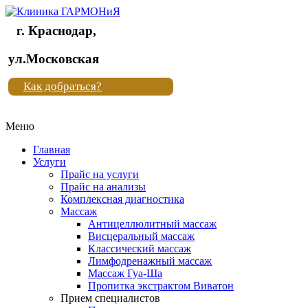
г. Краснодар,
Клиника
ул.Московская
"Новая
Как добраться?
жизнь"
Меню
Клиника
"Новая
Главная
жизнь"
Услуги
Прайс на услуги
Прайс на анализы
Комплексная диагностика
Массаж
Антицеллюлитный массаж
Висцеральный массаж
Классический массаж
Лимфодренажный массаж
Массаж Гуа-Ша
Пропитка экстрактом Виватон
Прием специалистов