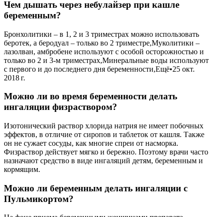
Чем дышать через небулайзер при кашле
беременным?
Бронхолитики – в 1, 2 и 3 триместрах можно использовать
беротек, а беродуал – только во 2 триместре,Муколитики –
лазолван, амбробене используют с особой осторожностью и
только во 2 и 3-м триместрах,Минеральные воды используют
с первого и до последнего дня беременности,Ещё•25 окт.
2018 г.
Можно ли во время беременности делать
ингаляции физраствором?
Изотонический раствор хлорида натрия не имеет побочных
эффектов, в отличие от сиропов и таблеток от кашля. Также
он не сужает сосуды, как многие спреи от насморка.
Физраствор действует мягко и бережно. Поэтому врачи часто
назначают средство в виде ингаляций детям, беременным и
кормящим.
Можно ли беременным делать ингаляции с
Пульмикортом?