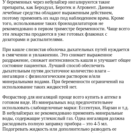
У беременных через небулайзер ингалируются такие
препараты, как Беродуал, Беротек и Атровент. Данные
лечебные средства обладают выраженным действием,
поэтому применять их надо под наблюдением врача. Кроме
того, использование таких бронходилататоров не
рекомендовано в первом триместре беременности. Чаще всего
эти лекарства продаются в уже готовых флаконах с
дозаторами и распылителями.
При кашле слизистая оболочка дыхательных путей нуждается
в смягчении и увлажнении. Это снимает выраженное
раздражение, снижает интенсивность кашля и улучшает общее
состояние пациентки. Лучший способ обеспечить
дыхательным путям достаточное количество влаги –
ингаляции с физиологическим раствором и/или
минеральными водами. При беременности ограничений на
использование таких жидкостей нет.
Физраствор для ингаляций проще всего купить в аптеке в
готовом виде. Из минеральных вод предпочтительнее
использовать слабощелочные марки: Ессентуки, Нарзан и т.д.
В небулайзерах не рекомендовано применять минеральные
воды, содержащие углекислый газ. Одна ингаляция должна
расходовать полную заправку прибора – это 4-5 мл.
Подогревать жидкость или дополнительно разводить ее