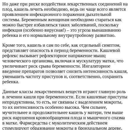
Но даже при риске воздействия лекарственных соединений на
плод, кашель лечить необходимо, ведь он чаще всего является
проявлением инфекционного поражения дыхательной
системы. Беременным женщинам необходимо стараться как
можно быстрее избавляться таких заболеваний, поскольку
инфекция (особенно вирусная!) – это угроза вынашиванию
ребенка и его нормальному внутриутробному развитию.
Кроме того, кашель и сам по себе, как отдельный симптом,
представляет опасность в период беременности. Кашлевой
рефлекс вызывает рефлекторное напряжение мышц
человеческого организма, включая и мускулатуру матки, что
увеличивает риск срыва беременности. Ингаляторное
введение препаратов позволяет снизить интенсивность кашля,
уменьшить частоту приступов и, соответственно, сохранить
ребенка.
Данные классы лекарственных веществ играют главную роль
в лечении кашля при беременности. Если кашлевые приступы
непродуктивны, то есть, не связаны с выделением мокроты,
то их интенсивность особенно высока. Чем сильнее,
мучительнее и продолжительнее кашель у матери, тем выше
риск нарушения кровообращения плода и мышечного спазма
в матке. Фармсредства с муколитическим действием
стимулируют образование мокроты в бронхиальном дереве,