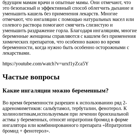
будущим мамам врачи и опытные мамы. Они отмечают, что
это безопасный и эффективный способ облегчить дыхание и
уменьшить кашель без применения лекарств. Многие
отмечают, что ингаляции с помощью натуральных масел или
солевого раствора помогают смягчить слизистую и
уменьшить раздражение горла. Благодаря ингаляциям, многие
беременные женщины справляются с кашлем без применения
химических препаратов, что особенно важно во время
беременности, когда нужно быть особенно осторожными с
лекарствами.
https://youtube.com/watch?v=urxf1yZca5Y
Частые вопросы
Какие ингаляции можно беременным?
Во время беременности разрешен к использованию ряд 2-
адреномиметиков: сальбутамол, тербуталин, фенотерол. К
холинолитикам,используемым при лечении бронхиальной
астмы у беременных, относят ипратропия бромид в форме
ингалятора или комбинированного препарата «Ипратропия
бромид + фенотерол».