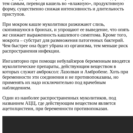
тем самым, переводя кашель во «влажную», продуктивную
форму, существенно снижая интенсивность и длительность
приступов.
При мокром кашле муколитики разжижают слизь,
скопившуюся в бронхах, и упрощают ее выведение, что опять
же снижает выраженность кашлевого симптома. Кроме того,
мокрота – субстрат для размножения патогенных бактерий.
Чем быстрее она будет убрана из организма, тем меньше риск
распространения инфекции.
Ингаляторно при помощи небулайзеров беременным вводятся
муколитические препараты, действующим веществом в
которых служит амброксол: Лазолван и Амбробене. Хоть при
беременности эти соединения и не противопоказаны, но
применять их надо исключительно под врачебным
наблюдением.
Один из наиболее распространенных муколитиков, под
названием АЦЦ, где действующим веществом является
ацетилцистеин, при беременности противопоказан.