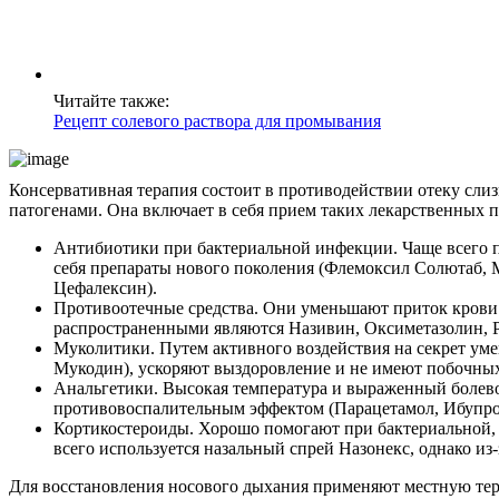
Читайте также:
Рецепт солевого раствора для промывания
Консервативная терапия состоит в противодействии отеку слиз
патогенами. Она включает в себя прием таких лекарственных п
Антибиотики при бактериальной инфекции. Чаще всего 
себя препараты нового поколения (Флемоксил Солютаб,
Цефалексин).
Противоотечные средства. Они уменьшают приток крови 
распространенными являются Називин, Оксиметазолин, Ри
Муколитики. Путем активного воздействия на секрет уме
Мукодин), ускоряют выздоровление и не имеют побочны
Анальгетики. Высокая температура и выраженный болев
противовоспалительным эффектом (Парацетамол, Ибупроф
Кортикостероиды. Хорошо помогают при бактериальной,
всего используется назальный спрей Назонекс, однако из
Для восстановления носового дыхания применяют местную тера