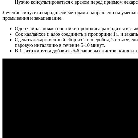
Нужно консультироваться с врачом перед приемом лекарс
Лечение синусита народными методами направлено на уменьшен
промывания и закапывание.
Одна чайная ложка настойки прополиса разводится в ста
Сок калланхоэ и алоэ соединить в пропорции 1:1 и закап
Сделать лекарственный сбор из 2 г зверобоя, 5 г тысячел
паровую ингаляцию в течение 5-10 минут.
В 1 литр кипятка добавить 5-6 лавровых листов, кипятит