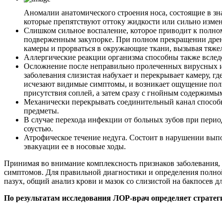
Аномалии анатомического строения носа, состоящие в з
которые препятствуют оттоку жидкости или сильно изменя
Слишком сильное воспаление, которое приводит к полном
подверженным закупорке. При полном прекращении дрена
камеры и прорваться в окружающие ткани, вызывая тяже
Аллергические реакции организма способны также вследс
Осложнение после неправильно пролеченных вирусных и
заболевания слизистая набухает и перекрывает камеру, г
исчезают видимые симптомы, и возникает ощущение полн
присутствия соплей, а затем сразу с гнойным содержимы
Механически перекрывать соединительный канал способн
предметы.
В случае перехода инфекции от больных зубов при период
соустью.
Атрофическое течение недуга. Состоит в нарушении вып
эвакуации ее в носовые ходы.
Принимая во внимание комплексность признаков заболевания, 
симптомов. Для правильной диагностики и определения полно
пазух, общий анализ крови и мазок со слизистой на бакпосев д
По результатам исследования ЛОР-врач определяет стратег