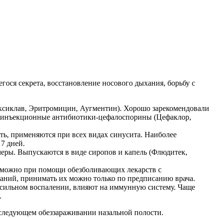
ося секрета, восстановление носового дыхания, борьбу с
сиклав, Эритромицин, Аугментин). Хорошо зарекомендовали
т инъекционные антибиотики-цефалоспорины (Цефаклор,
ь, применяются при всех видах синусита. Наиболее
7 дней.
меры. Выпускаются в виде сиропов и капель (Флюдитек,
и можно при помощи обезболивающих лекарств с
аний, принимать их можно только по предписанию врача.
 сильном воспалении, влияют на иммунную систему. Чаще
.
оследующем обеззараживании назальной полости.