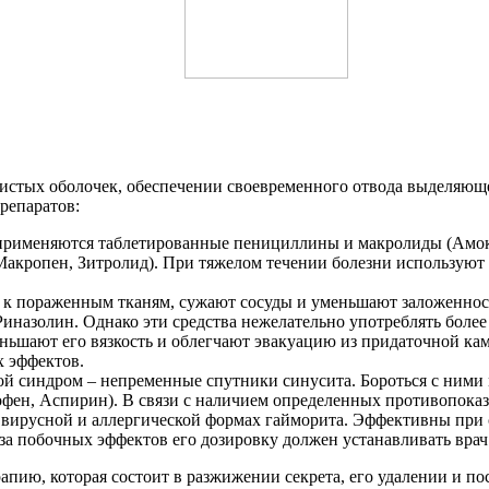
истых оболочек, обеспечении своевременного отвода выделяющег
репаратов:
применяются таблетированные пенициллины и макролиды (Амок
 Макропен, Зитролид). При тяжелом течении болезни использую
к пораженным тканям, сужают сосуды и уменьшают заложенност
назолин. Однако эти средства нежелательно употреблять более 
ньшают его вязкость и облегчают эвакуацию из придаточной ка
х эффектов.
ой синдром – непременные спутники синусита. Бороться с ним
ен, Аспирин). В связи с наличием определенных противопоказ
 вирусной и аллергической формах гайморита. Эффективны при
-за побочных эффектов его дозировку должен устанавливать врач
пию, которая состоит в разжижении секрета, его удалении и п