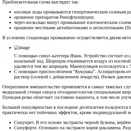
Приблизительная схема выглядит так:
носовые ходы промываются гипертоническим солевым ра
орошение препаратом Ринофлуимуцин;
через несколько минут промывание изотоническим солевы
орошение местными антибиотиками и антисептиками (По
В условиях стационара промывание осуществляется двумя мет
С помощью синус-катетера Ямик. Устройство состоит из д
назальный ход. Шприцем откачивается воздух из носовой 
удаляется тем же шприцем. Манипуляция используется с 5
С помощью приспособления “Кукушка”. Аспиратором-отсо
раствор (солевой с добавлением лекарств). Низкое давле
Оперативное вмешательство применяется в самых тяжелых случ
медиальной стенки синуса отоларингологом специальным шприце
Пункция резко облегчает состояние пациента, в том числе улу
Большой популярностью в последние десятилетия пользуются пр
практически нет побочных эффектов, кроме индивидуальной н
Синупрет. В его основе экстракты черной бузины, вербе
Синуфорте. Основано на экстракте корня цикламена. Раз