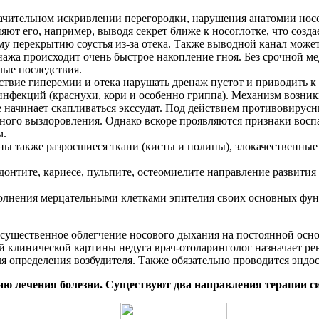
начительном искривлении перегородки, нарушения анатомии нос
ют его, например, выводя секрет ближе к носоглотке, что созда
у перекрытию соустья из-за отека. Также выводной канал может
жа происходит очень быстрое накопление гноя. Без срочной м
лые последствия.
твие гиперемии и отека нарушать дренаж пустот и приводить к 
нфекций (краснухи, кори и особенно гриппа). Механизм возни
де начинает скапливаться экссудат. Под действием противовирус
ого выздоровления. Однако вскоре проявляются признаки воспа
м.
ы также разросшиеся ткани (кисты и полипы), злокачественные
онтите, кариесе, пульпите, остеомиелите направление развития 
олнения мерцательными клетками эпителия своих основных функ
существенное облегчение носового дыхания на постоянной осно
й клинической картины недуга врач-отоларинголог назначает 
ля определения возбудителя. Также обязательно проводится эндо
ию лечения болезни. Существуют два направления терапии си