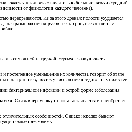
заключается в том, что относительно большие пазухи (средний
ависимости от физиологии каждого человека).
стью перекрываются. Из-за этого дренаж полости ухудшается
да для размножения вирусов и бактерий, все слизистые
вообще.
 с максимальной нагрузкой, стремясь эвакуировать
й и постепенное уменьшение их количества говорит об этапе
ерны и для ринитов, поэтому воспаление придаточных полостей
ении бактериальной инфекции и острой форме заболевания.
азухи. Слизь вперемешку с гноем застаивается и приобретает
ее отличительных особенностей. Однако нередко бывают
туации бывает несколько: