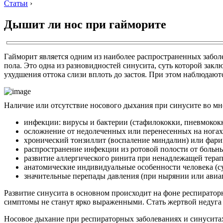
Статьи
›
Дышит ли нос при гайморите
Гайморит является одним из наиболее распространенных забол
пола. Это одна из разновидностей синусита, суть которой зак
ухудшения оттока слизи вплоть до застоя. При этом наблюдаю
Наличие или отсутствие носового дыхания при синусите во м
инфекции: вирусы и бактерии (стафилококки, пневмококк
осложнение от недолеченных или перенесенных на нога
хронический тонзиллит (воспаление миндалин) или фари
распространение инфекции из ротовой полости от больны
развитие аллергического ринита при ненадлежащей тера
анатомические индивидуальные особенности человека (с
значительные перепады давления (при нырянии или авиап
Развитие синусита в основном происходит на фоне респираторн
симптомы не станут ярко выраженными. Стать жертвой недуга
Носовое дыхание при респираторных заболеваниях и синуситах