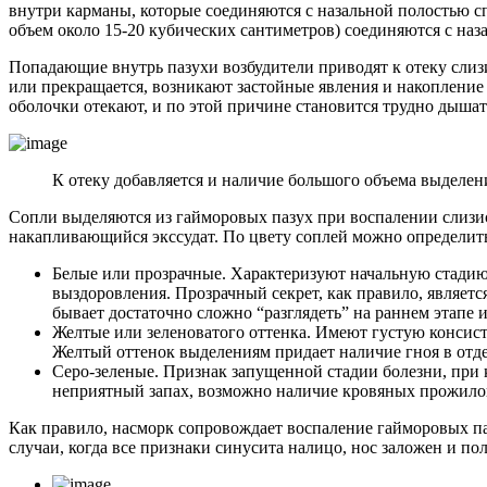
внутри карманы, которые соединяются с назальной полостью с
объем около 15-20 кубических сантиметров) соединяются с наз
Попадающие внутрь пазухи возбудители приводят к отеку слиз
или прекращается, возникают застойные явления и накопление 
оболочки отекают, и по этой причине становится трудно дышат
К отеку добавляется и наличие большого объема выделен
Сопли выделяются из гайморовых пазух при воспалении слизис
накапливающийся экссудат. По цвету соплей можно определить
Белые или прозрачные. Характеризуют начальную стадию 
выздоровления. Прозрачный секрет, как правило, являет
бывает достаточно сложно “разглядеть” на раннем этапе
Желтые или зеленоватого оттенка. Имеют густую консист
Желтый оттенок выделениям придает наличие гноя в отд
Серо-зеленые. Признак запущенной стадии болезни, при 
неприятный запах, возможно наличие кровяных прожилок
Как правило, насморк сопровождает воспаление гайморовых па
случаи, когда все признаки синусита налицо, нос заложен и п