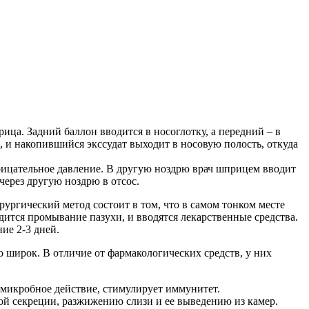
ица. Задний баллон вводится в носоглотку, а передний – в
, и накопившийся экссудат выходит в носовую полость, откуда
рицательное давление. В другую ноздрю врач шприцем вводит
через другую ноздрю в отсос.
ургический метод состоит в том, что в самом тонком месте
ится промывание пазухи, и вводятся лекарственные средства.
ие 2-3 дней.
 широк. В отличие от фармакологических средств, у них
омикробное действие, стимулирует иммунитет.
ой секреции, разжижению слизи и ее выведению из камер.