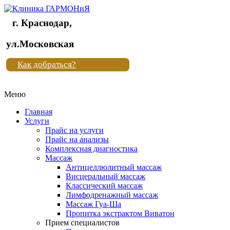
г. Краснодар,
Клиника
ул.Московская
"Новая
Как добраться?
жизнь"
Меню
Клиника
"Новая
Главная
жизнь"
Услуги
Прайс на услуги
Прайс на анализы
Комплексная диагностика
Массаж
Антицеллюлитный массаж
Висцеральный массаж
Классический массаж
Лимфодренажный массаж
Массаж Гуа-Ша
Пропитка экстрактом Виватон
Прием специалистов