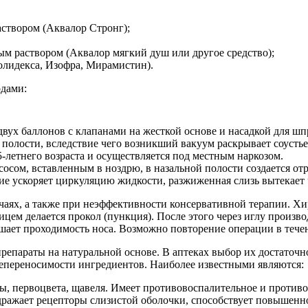
створом (Аквалор Стронг);
м раствором (Аквалор мягкий душ или другое средство);
лидекса, Изофра, Мирамистин).
одами:
вух баллонов с клапанами на жесткой основе и насадкой для шпр
полости, вследствие чего возникший вакуум раскрывает соустье
-летнего возраста и осуществляется под местным наркозом.
сом, вставленным в ноздрю, в назальной полости создается от
ние ускоряет циркуляцию жидкости, разжиженная слизь вытекает 
аях, а также при неэффективности консервативной терапии. Хир
м делается прокол (пункция). После этого через иглу производ
чшает проходимость носа. Возможно повторение операции в течен
епараты на натуральной основе. В аптеках выбор их достаточно
епереносимости ингредиентов. Наиболее известными являются:
ны, первоцвета, щавеля. Имеет противовоспалительное и против
дражает рецепторы слизистой оболочки, способствует повышенн