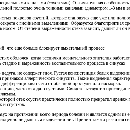
пециальными каналами (соустьями). Отличительная особенность 
альной полостью очень тонкими каналами (диаметром 1-3 мм в з
истых покровов соустий, которые становятся еще уже или полно
секрета с гнойными выделениями. Образуется благоприятная сре
ь носом. От степени выраженности отека зависит, дышит ли он 
ий, что еще больше блокирует дыхательный процесс.
тых оболочек, когда реснички мерцательного эпителия работают
 стадию и выраженность воспалительного процесса в синусах:
недуга, не содержат гноя. Густая консистенция белых выделени
ся признаком аллергического синусита. Такие выделения характ
 и дифференцировать его от обычной простуды или насморка.
енцию, часто отходят сгустками. Свидетельствуют о присоедин
еляемом.
которой отек соустья практически полностью прекратил дренаж п
 и сгустков.
зух на протяжении всего периода болезни и является одним из 
олноценно не дышит, а выделений нет. Причин такого развития си