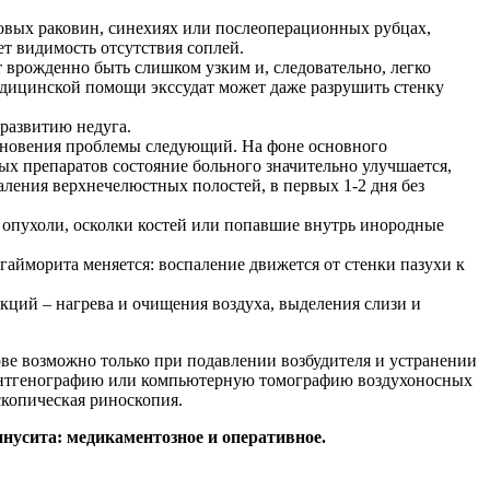
овых раковин, синехиях или послеоперационных рубцах,
ет видимость отсутствия соплей.
 врожденно быть слишком узким и, следовательно, легко
едицинской помощи экссудат может даже разрушить стенку
развитию недуга.
кновения проблемы следующий. На фоне основного
ных препаратов состояние больного значительно улучшается,
ления верхнечелюстных полостей, в первых 1-2 дня без
 опухоли, осколки костей или попавшие внутрь инородные
гайморита меняется: воспаление движется от стенки пазухи к
ций – нагрева и очищения воздуха, выделения слизи и
ве возможно только при подавлении возбудителя и устранении
рентгенографию или компьютерную томографию воздухоносных
скопическая риноскопия.
нусита: медикаментозное и оперативное.