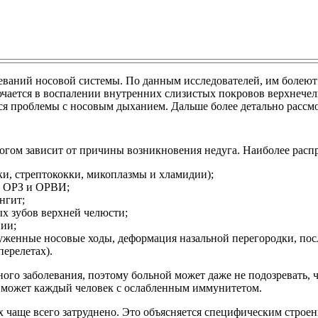
еваний носовой системы. По данным исследователей, им болеют 
лючается в воспалении внутренних слизистых покровов верхнече
тся проблемы с носовым дыханием. Дальше более детально рассм
ногом зависит от причины возникновения недуга. Наиболее рас
и, стрептококки, микоплазмы и хламидии);
х ОРЗ и ОРВИ;
нгит;
х зубов верхней челюсти;
пии;
уженные носовые ходы, деформация назальной перегородки, посл
ерелетах).
ого заболевания, поэтому больной может даже не подозревать, 
 может каждый человек с ослабленным иммунитетом.
 чаще всего затруднено. Это объясняется специфическим строе