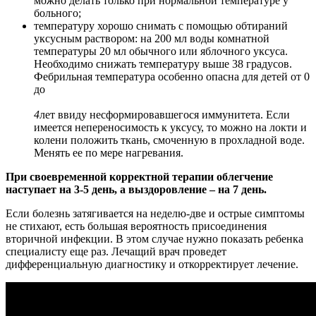
можно делать только при нормальной температуре у
больного;
температуру хорошо снимать с помощью обтираний
уксусным раствором: на 200 мл воды комнатной
температуры 20 мл обычного или яблочного уксуса.
Необходимо снижать температуру выше 38 градусов.
Фебрильная температура особенно опасна для детей от 0
до
4
лет ввиду несформировавшегося иммунитета. Если
имеется непереносимость к уксусу, то можно на локти и
колени положить ткань, смоченную в прохладной воде.
Менять ее по мере нагревания.
При своевременной корректной терапии облегчение
наступает на 3-5 день, а выздоровление – на 7 день.
Если болезнь затягивается на неделю-две и острые симптомы
не стихают, есть большая вероятность присоединения
вторичной инфекции. В этом случае нужно показать ребенка
специалисту еще раз. Лечащий врач проведет
дифференциальную диагностику и откорректирует лечение.