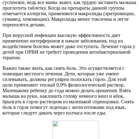
суспензии, ведь все мамы знают, как трудно заставить малыша
проглотить таблетку. Когда на препараты данной группы
отмечается аллергия, применяются макролиды (эритромицин,
сумамед, хемомицин). Макролиды менее токсичны и легче
переносятся детьми.
При вирусной инфекции высокую эффективность дает
применение интерферонов в начале заболевания, под их
воздействием болезнь может даже отступить. Лечение горла у
детей при ОРВИ не требует проведения антибактериальной
терапии.
Важно также знать, как снять боль. Это осуществляется с
помощью местного лечения. Дети, которые уже умеют
сплевывать, должны регулярно полоскать горло. Для этой
цели применяют теплый 0,9% физиологический раствор.
Маленькому ребенку до года можно делать орошения. Взять
малыша на руки, наклонить голову немного вниз и вбок,
брызгать в горло раствором из маленькой спринцовки. Снять
боль в горле помогут леденцы с антисептиками под язык,
которые следует давать через полчаса после еды.