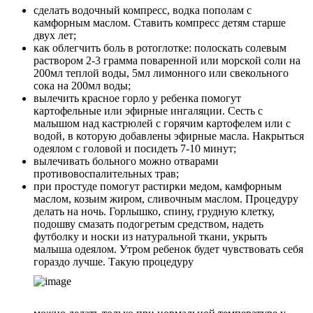
сделать водочный компресс, водка пополам с
камфорным маслом. Ставить компресс детям старше
двух лет;
как облегчить боль в ротоглотке: полоскать солевым
раствором 2-3 грамма поваренной или морской соли на
200мл теплой воды, 5мл лимонного или свекольного
сока на 200мл воды;
вылечить красное горло у ребенка помогут
картофельные или эфирные ингаляции. Сесть с
малышом над кастрюлей с горячим картофелем или с
водой, в которую добавлены эфирные масла. Накрыться
одеялом с головой и посидеть 7-10 минут;
вылечивать больного можно отварами
противовоспалительных трав;
при простуде помогут растирки медом, камфорным
маслом, козьим жиром, сливочным маслом. Процедуру
делать на ночь. Горлышко, спину, грудную клетку,
подошву смазать подогретым средством, надеть
футболку и носки из натуральной ткани, укрыть
малыша одеялом. Утром ребенок будет чувствовать себя
гораздо лучше. Такую процедуру