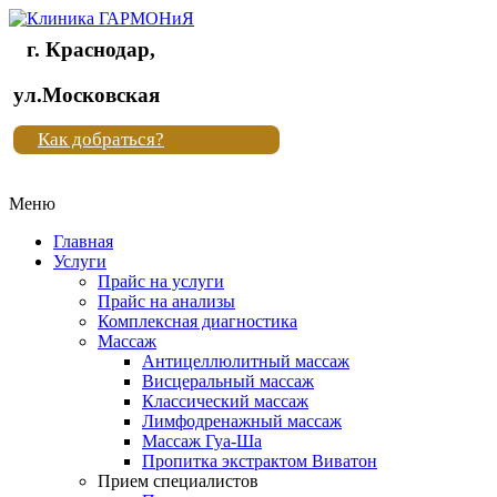
г. Краснодар,
Клиника
ул.Московская
"Новая
Как добраться?
жизнь"
Меню
Клиника
"Новая
Главная
жизнь"
Услуги
Прайс на услуги
Прайс на анализы
Комплексная диагностика
Массаж
Антицеллюлитный массаж
Висцеральный массаж
Классический массаж
Лимфодренажный массаж
Массаж Гуа-Ша
Пропитка экстрактом Виватон
Прием специалистов