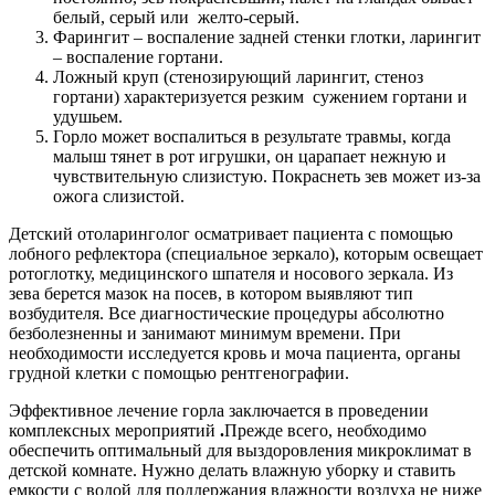
белый, серый или желто-серый.
Фарингит – воспаление задней стенки глотки, ларингит
– воспаление гортани.
Ложный круп (стенозирующий ларингит, стеноз
гортани) характеризуется резким сужением гортани и
удушьем.
Горло может воспалиться в результате травмы, когда
малыш тянет в рот игрушки, он царапает нежную и
чувствительную слизистую. Покраснеть зев может из-за
ожога слизистой.
Детский отоларинголог осматривает пациента с помощью
лобного рефлектора (специальное зеркало), которым освещает
ротоглотку, медицинского шпателя и носового зеркала. Из
зева берется мазок на посев, в котором выявляют тип
возбудителя. Все диагностические процедуры абсолютно
безболезненны и занимают минимум времени. При
необходимости исследуется кровь и моча пациента, органы
грудной клетки с помощью рентгенографии.
Эффективное лечение горла заключается в проведении
комплексных мероприятий
.
Прежде всего, необходимо
обеспечить оптимальный для выздоровления микроклимат в
детской комнате. Нужно делать влажную уборку и ставить
емкости с водой для поддержания влажности воздуха не ниже