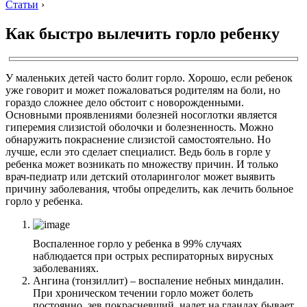
Статьи
›
Как быстро вылечить горло ребенку
У маленьких детей часто болит горло. Хорошо, если ребенок
уже говорит и может пожаловаться родителям на боли, но
гораздо сложнее дело обстоит с новорожденными.
Основными проявлениями болезней носоглотки является
гиперемия слизистой оболочки и болезненность. Можно
обнаружить покраснение слизистой самостоятельно. Но
лучше, если это сделает специалист. Ведь боль в горле у
ребенка может возникать по множеству причин. И только
врач-педиатр или детский отоларинголог может выявить
причину заболевания, чтобы определить, как лечить больное
горло у ребенка.
Воспаленное горло у ребенка в 99% случаях
наблюдается при острых респираторных вирусных
заболеваниях.
Ангина (тонзиллит) – воспаление небных миндалин.
При хроническом течении горло может болеть
постоянно, зев покрасневший, налет на гландах бывает