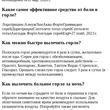
Какое самое эффективное средство от боли в
горле?
Лоротрицин-АлиумЛинАква ФортеГраммидин
спрейДоритрицинСептолете тотал спрейСептолете
тоталАнгидак ФортеАнгидак спрейЕщё•27 нояб. 2023 г.
Как можно быстро вылечить горло?
Полоскать горло рекомендуется 4 раза в сутки, желательно
после еды. Спреи для горла с обезболивающим,
антимикробным, противовоспалительным действием —
Орасепт, Биопарокс, Каметон, Тантум Верде, Стрепсилс,
Гексорал. Орошать слизистую горла следует 3 раза в сутки (в
промежутках между полосканиями).
Как вылечить больное горло за ночь?
Если по ночам вы страдаете от боли и першения в горле,
обратите внимание на качество воздуха в спальне. Для
облегчения симптомов врачи рекомендуют использовать
увлажнитель воздуха. Попробуйте также увеличить