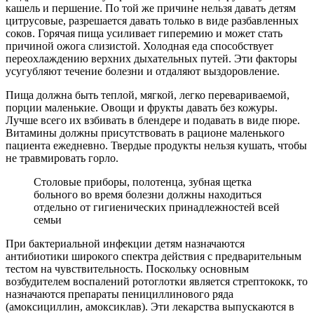
кашель и першение. По той же причине нельзя давать детям
цитрусовые, разрешается давать только в виде разбавленных
соков. Горячая пища усиливает гиперемию и может стать
причиной ожога слизистой. Холодная еда способствует
переохлаждению верхних дыхательных путей. Эти факторы
усугубляют течение болезни и отдаляют выздоровление.
Пища должна быть теплой, мягкой, легко перевариваемой,
порции маленькие. Овощи и фрукты давать без кожуры.
Лучше всего их взбивать в блендере и подавать в виде пюре.
Витамины должны присутствовать в рационе маленького
пациента ежедневно. Твердые продукты нельзя кушать, чтобы
не травмировать горло.
Столовые приборы, полотенца, зубная щетка
больного во время болезни должны находиться
отдельно от гигиенических принадлежностей всей
семьи
При бактериальной инфекции детям назначаются
антибиотики широкого спектра действия с предварительным
тестом на чувствительность. Поскольку основным
возбудителем воспалений ротоглотки является стрептококк, то
назначаются препараты пенициллинового ряда
(амоксициллин, амоксиклав). Эти лекарства выпускаются в