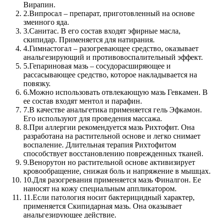
Вирапин.
2.
Випросал – препарат, приготовленный на основе
змеиного яда.
3.
Санитас. В его состав входят эфирные масла,
скипидар. Применяется для натирания.
4.
Гимнастогал – разогревающее средство, оказывает
анальгезирующий и противовоспалительный эффект.
5.
Гепариновая мазь – сосудорасширяющее и
рассасывающее средство, которое накладывается на
повязку.
6.
Можно использовать отвлекающую мазь Гевкамен. В
ее состав входят ментол и парафин.
7.
В качестве анальгетика применяется гель Эфкамон.
Его используют для проведения массажа.
8.
При аллергии рекомендуется мазь Рихтофит. Она
разработана на растительной основе и легко снимает
воспаление. Длительная терапия Рихтофитом
способствует восстановлению поврежденных тканей.
9.
Венорутон но растительной основе активизирует
кровообращение, снижая боль и напряжение в мышцах.
10.
Для разогревания применяется мазь Финалгон. Ее
наносят на кожу специальным аппликатором.
11.
Если патология носит бактерицидный характер,
применяется Скипидарная мазь. Она оказывает
анальгезирующее действие.