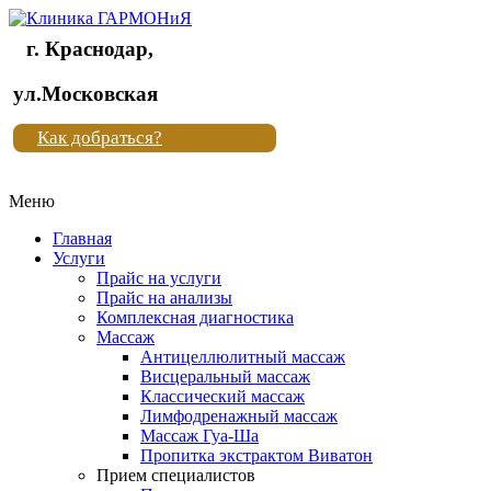
г. Краснодар,
Клиника
ул.Московская
"Новая
Как добраться?
жизнь"
Меню
Клиника
"Новая
Главная
жизнь"
Услуги
Прайс на услуги
Прайс на анализы
Комплексная диагностика
Массаж
Антицеллюлитный массаж
Висцеральный массаж
Классический массаж
Лимфодренажный массаж
Массаж Гуа-Ша
Пропитка экстрактом Виватон
Прием специалистов