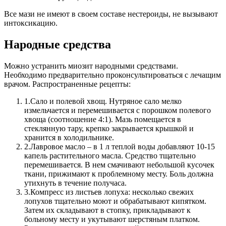
Все мази не имеют в своем составе нестероиды, не вызывают
интоксикацию.
Народные средства
Можно устранить миозит народными средствами.
Необходимо предварительно проконсультироваться с лечащим
врачом.
Распространенные рецепты:
1.
Сало и полевой хвощ. Нутряное сало мелко
измельчается и перемешивается с порошком полевого
хвоща (соотношение 4:1). Мазь помещается в
стеклянную тару, крепко закрывается крышкой и
хранится в холодильнике.
2.
Лавровое масло – в 1 л теплой воды добавляют 10-15
капель растительного масла. Средство тщательно
перемешивается. В нем смачивают небольшой кусочек
ткани, прижимают к проблемному месту. Боль должна
утихнуть в течение получаса.
3.
Компресс из листьев лопуха: несколько свежих
лопухов тщательно моют и обрабатывают кипятком.
Затем их складывают в стопку, прикладывают к
больному месту и укутывают шерстяным платком.