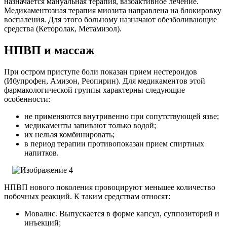
назначается мануальная терапия, вазоактивное лечение.
Медикаментозная терапия миозита направлена на блокировку
воспаления. Для этого больному назначают обезболивающие
средства (Кеторолак, Метамизол).
НПВП и массаж
При остром приступе боли показан прием нестероидов
(Ибупрофен, Амизон, Реопирин). Для медикаментов этой
фармакологической группы характерны следующие
особенности:
не применяются внутривенно при сопутствующей язве;
медикаменты запивают только водой;
их нельзя комбинировать;
в период терапии противопоказан прием спиртных
напитков.
НПВП нового поколения провоцируют меньшее количество
побочных реакций.
К таким средствам относят:
Мовалис. Выпускается в форме капсул, суппозиторий и
инъекций;