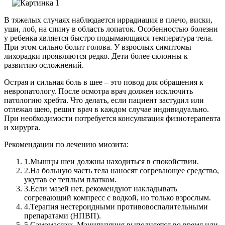
В тяжелых случаях наблюдается иррадиация в плечо, виски,
уши, лоб, на спину в область лопаток. Особенностью болезни
у ребенка является быстро подымающаяся температура тела.
При этом сильно болит голова. У взрослых симптомы
лихорадки проявляются редко. Дети более склонны к
развитию осложнений.
Острая и сильная боль в шее – это повод для обращения к
невропатологу. После осмотра врач должен исключить
патологию хребта. Что делать, если пациент застудил или
отлежал шею, решит врач в каждом случае индивидуально.
При необходимости потребуется консультация физиотерапевта
и хирурга.
Рекомендации по лечению миозита:
1.
Мышцы шеи должны находиться в спокойствии.
2.
На больную часть тела наносят согревающее средство,
укутав ее теплым платком.
3.
Если мазей нет, рекомендуют накладывать
согревающий компресс с водкой, но только взрослым.
4.
Терапия нестероидными противовоспалительными
препаратами (НПВП).
5.
Самомассаж. Манипуляция выполняется во время или