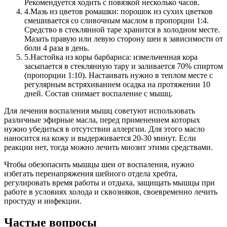
Рекомендуется ходить с повязкой несколько часов.
4.
Мазь из цветов ромашки: порошок из сухих цветков
смешивается со сливочным маслом в пропорции 1:4.
Средство в стеклянной таре хранится в холодном месте.
Мазать правую или левую сторону шеи в зависимости от
боли 4 раза в день.
5.
Настойка из коры барбариса: измельченная кора
засыпается в стеклянную тару и заливается 70% спиртом
(пропорции 1:10). Настаивать нужно в теплом месте с
регулярным встряхиванием осадка на протяжении 10
дней. Состав снимает воспаление с мышц.
Для лечения воспаления мышц советуют использовать
различные эфирные масла, перед применением которых
нужно убедиться в отсутствии аллергии. Для этого масло
наносится на кожу и выдерживается 20-30 минут. Если
реакции нет, тогда можно лечить миозит этими средствами.
Чтобы обезопасить мышцы шеи от воспаления, нужно
избегать перенапряжения шейного отдела хребта,
регулировать время работы и отдыха, защищать мышцы при
работе в условиях холода и сквозняков, своевременно лечить
простуду и инфекции.
Частые вопросы