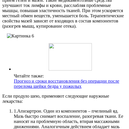
прием гелей и мазей. Такие медикаментозные средства
улучшают ток лимфы и крови, расслабляя проблемные
мышцы, повышая эластичность тканей. При этом ускоряется
местный обмен веществ, уменьшается боль. Терапевтические
свойства мазей зависят от входящих в состав компонентов
(разогрев мышц, купирование отека).
Читайте также:
Прогноз и сроки восстановления без операции после
перелома шейки бедра у пожилых
Если продуло шею, применяют следующие наружные
лекарства:
1.
Апизартрон. Один из компонентов – пчелиный яд.
Мазь быстро снимает воспаление, разогревая ткани. Ее
наносят на проблемную область, втирая массажными
движениями. Аналогичным действием обладает мазь