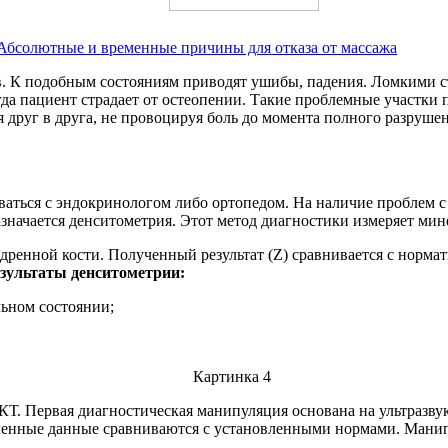
 Абсолютные и временные причины для отказа от массажа
. К подобным состояниям приводят ушибы, падения. Ломкими ст
огда пациент страдает от остеопении. Такие проблемные участки
друг в друга, не провоцируя боль до момента полного разрушен
ваться с эндокринологом либо ортопедом. На наличие проблем 
значается денситометрия. Этот метод диагностики измеряет мин
едренной кости. Полученный результат (Z) сравнивается с норма
зультаты денситометрии:
льном состоянии;
 КТ. Первая диагностическая манипуляция основана на ультразву
ученные данные сравниваются с установленными нормами. Манипу