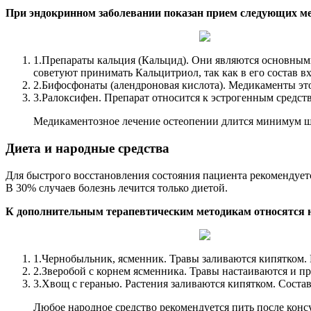
При эндокринном заболевании показан прием следующих ме
1.
Препараты кальция (Кальцид). Они являются основными
советуют принимать Кальцитриол, так как в его состав 
2.
Бифосфонаты (алендроновая кислота). Медикаменты эт
3.
Ралоксифен. Препарат относится к эстрогенным средст
Медикаментозное лечение остеопении длится минимум ш
Диета и народные средства
Для быстрого восстановления состояния пациента рекомендует
В 30% случаев болезнь лечится только диетой.
К дополнительным терапевтическим методикам относятся н
1.
Чернобыльник, ясменник. Травы заливаются кипятком. И
2.
Зверобой с корнем ясменника. Травы настаиваются и пр
3.
Хвощ с геранью. Растения заливаются кипятком. Состав
Любое народное средство рекомендуется пить после консу