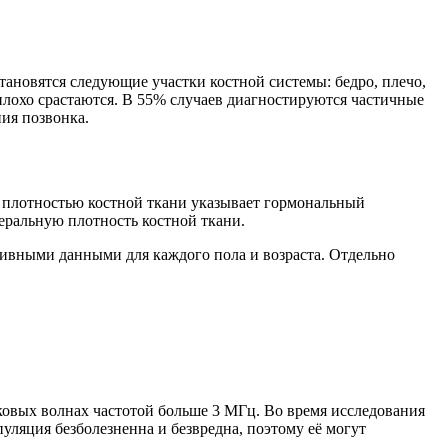
ановятся следующие участки костной системы: бедро, плечо,
 плохо срастаются. В 55% случаев диагностируются частичные
ия позвонка.
с плотностью костной ткани указывает гормональный
еральную плотность костной ткани.
тивными данными для каждого пола и возраста. Отдельно
ковых волнах частотой больше 3 МГц. Во время исследования
ляция безболезненна и безвредна, поэтому её могут