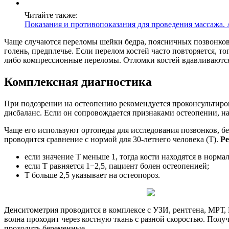
Читайте также:
Показания и противопоказания для проведения массажа.
Чаще случаются переломы шейки бедра, поясничных позвонков
голень, предплечье. Если перелом костей часто повторяется, т
либо компрессионные переломы. Отломки костей вдавливаются 
Комплексная диагностика
При подозрении на остеопению рекомендуется проконсультиро
дисбаланс. Если он сопровождается признаками остеопении, на
Чаще его используют ортопеды для исследования позвонков, б
проводится сравнение с нормой для 30-летнего человека (Т).
Ре
если значение Т меньше 1, тогда кости находятся в норма
если Т равняется 1−2,5, пациент болен остеопенией;
Т больше 2,5 указывает на остеопороз.
Денситометрия проводится в комплексе с УЗИ, рентгена, МРТ,
волна проходит через костную ткань с разной скоростью. Пол
проходить беременные.