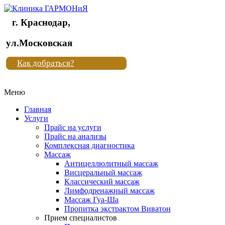
г. Краснодар,
Клиника
ул.Московская
"Новая
Как добраться?
жизнь"
Меню
Клиника
"Новая
Главная
жизнь"
Услуги
Прайс на услуги
Прайс на анализы
Комплексная диагностика
Массаж
Антицеллюлитный массаж
Висцеральный массаж
Классический массаж
Лимфодренажный массаж
Массаж Гуа-Ша
Пропитка экстрактом Виватон
Прием специалистов