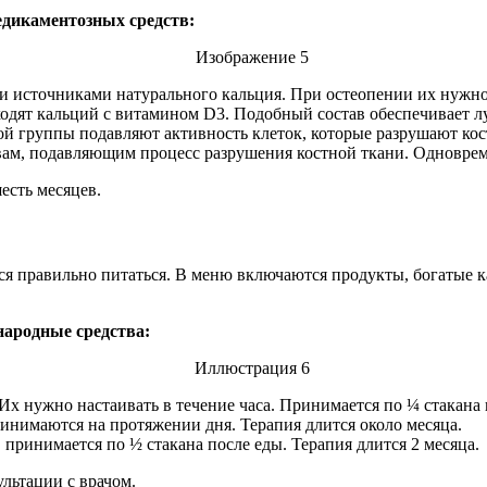
дикаментозных средств:
 источниками натурального кальция. При остеопении их нужно 
входят кальций с витамином D3. Подобный состав обеспечивает 
ой группы подавляют активность клеток, которые разрушают ко
вам, подавляющим процесс разрушения костной ткани. Одноврем
есть месяцев.
ся правильно питаться. В меню включаются продукты, богатые 
ародные средства:
х нужно настаивать в течение часа. Принимается по ¼ стакана 
инимаются на протяжении дня. Терапия длится около месяца.
 принимается по ½ стакана после еды. Терапия длится 2 месяца.
льтации с врачом.