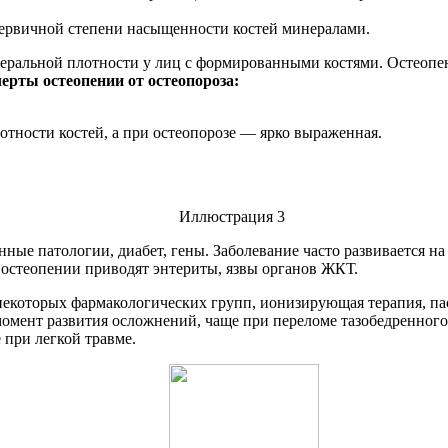
 первичной степени насыщенности костей минералами.
еральной плотности у лиц с формированными костями. Остеопен
рты остеопении от остеопороза:
отности костей, а при остеопорозе — ярко выраженная.
ые патологии, диабет, гены. Заболевание часто развивается н
 остеопении приводят энтериты, язвы органов ЖКТ.
некоторых фармакологических групп, ионизирующая терапия, па
омент развития осложнений, чаще при переломе тазобедренного 
 при легкой травме.