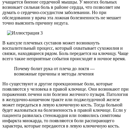
учащается биение сердечной мышцы. У многих больных
возникает сильная боль в районе сердца, что позволяет им
думать о сердечно-сосудистом заболевании. Но при
обследовании у врача эта ложная болезненность не мешает
точно выяснить причину недуга.
В капсуле плечевых суставов может возникнуть
воспалительный процесс, который охватывает сухожилия и
связки, находящиеся рядом. Боль передается на ключицу. Чаще
всего такие неприятные события происходят в ночное время.
Почему болит рука от плеча до локтя —
возможные причины и методы лечения
Но существуют и другие проекционные боли, которые
появляются у человека в правой ключице. Они возникают при
поражениях печени или болезни желчного пузыря. Патология
в желудочно-кишечном тракте или поджелудочной железе
может передаться в левую ключичную кость. Тогда больной
будет жаловаться на болезненность в правой ключице. Если у
пациента развилась стенокардия или появились симптомы
инфаркта миокарда, то появляются боли распирающего
характера, которые передаются в левую ключичную кость.