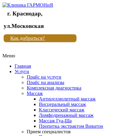
г. Краснодар,
Клиника
ул.Московская
"Новая
Как добраться?
жизнь"
Меню
Клиника
"Новая
Главная
жизнь"
Услуги
Прайс на услуги
Прайс на анализы
Комплексная диагностика
Массаж
Антицеллюлитный массаж
Висцеральный массаж
Классический массаж
Лимфодренажный массаж
Массаж Гуа-Ша
Пропитка экстрактом Виватон
Прием специалистов