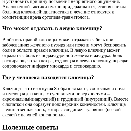
и установить причину появления неприятного ощущения.
Аналогичной тактики нужно придерживаться, если возникла
боль под ключицей: диагностика и лечение относятся к
компетенции врача ортопеда-травматолога.
Что может отдавать в левую ключицу?
В область правой ключицы может отражаться боль при
заболеваниях желчного пузыря или печени могут беспокоить
боли в области правой ключицы. В левую ключицу может
отражаться боль из поджелудочной железы и желудка. Боль
распирающего характера, отдающая в левую ключицу, нередко
сопровождает инфаркт миокарда и стенокардию.
Где у человека находится ключица?
Ключица – это изогнутая S-образная кость, состоящая из тела
и имеющая два конца с суставными поверхностями –
акромиальный(наружный) и грудинный (внутренний). Вместе
с лопаткой она образует пояс верхних конечностей. Ключица
– единственная кость, которая соединяет туловище (осевой
скелет) с верхней конечностью.
Полезные советы