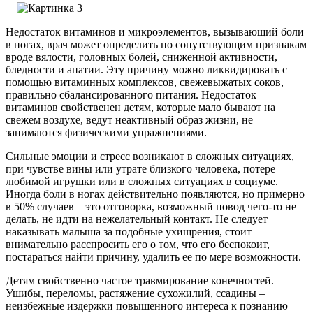
Недостаток витаминов и микроэлементов, вызывающий боли
в ногах, врач может определить по сопутствующим признакам
вроде вялости, головных болей, сниженной активности,
бледности и апатии. Эту причину можно ликвидировать с
помощью витаминных комплексов, свежевыжатых соков,
правильно сбалансированного питания. Недостаток
витаминов свойственен детям, которые мало бывают на
свежем воздухе, ведут неактивный образ жизни, не
занимаются физическими упражнениями.
Сильные эмоции и стресс возникают в сложных ситуациях,
при чувстве вины или утрате близкого человека, потере
любимой игрушки или в сложных ситуациях в социуме.
Иногда боли в ногах действительно появляются, но примерно
в 50% случаев – это отговорка, возможный повод чего-то не
делать, не идти на нежелательный контакт. Не следует
наказывать малыша за подобные ухищрения, стоит
внимательно расспросить его о том, что его беспокоит,
постараться найти причину, удалить ее по мере возможности.
Детям свойственно частое травмирование конечностей.
Ушибы, переломы, растяжение сухожилий, ссадины –
неизбежные издержки повышенного интереса к познанию