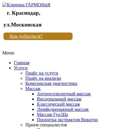
г. Краснодар,
Клиника
ул.Московская
"Новая
Как добраться?
жизнь"
Меню
Клиника
"Новая
Главная
жизнь"
Услуги
Прайс на услуги
Прайс на анализы
Комплексная диагностика
Массаж
Антицеллюлитный массаж
Висцеральный массаж
Классический массаж
Лимфодренажный массаж
Массаж Гуа-Ша
Пропитка экстрактом Виватон
Прием специалистов