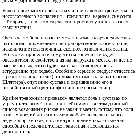
дискомфорт в области сердца и живота.
Боли в ногах могут проявляться и при наличии хронического
носоглоточного воспаления – тонзиллита, кариеса, синусита,
гайморита, – и в этом случае они просто спутники плохого
самочувствия.
Очень часто боли в ножках может вызывать ортопедическая
патология – врожденное или приобретенное плоскостопие,
искривление позвоночника, сколиоз, неправильная осанка.
Это может привести к тому, что на конечности будет
оказываться не свойственная им нагрузка в местах, на нее не
рассчитанных, что и будет вызывать болезненность,
затруднение при ходьбе. Особенно серьезно следует отнестись
к резкой боли в колене (это может указывать на патологию
Шляттера), опуханию сустава и окрашиванию его в
несвойственный цвет (инфекционное воспаление).
Крайне тревожным признаком является боль в суставах по
утрам (патология Стилла или лейкемия). На этом длинный
список возможных рисков не заканчивается, потому что боли
в ногах могут быть симптомом любого воспалительного
недуга в организме, и истинную причину такого явления
способна определить только грамотная и доскональная
диагностика.