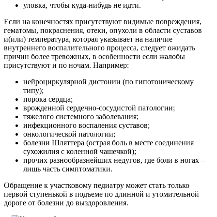
уловка, чтобы куда-нибудь не идти.
Если на конечностях присутствуют видимые повреждения,
гематомы, покраснения, отеки, опухоли в области суставов
и(или) температура, которая указывает на наличие
внутреннего воспалительного процесса, следует ожидать
причин более тревожных, в особенности если жалобы
присутствуют и по ночам.
Например:
нейроциркулярной дистонии (по гипотоническому
типу);
порока сердца;
врожденной сердечно-сосудистой патологии;
тяжелого системного заболевания;
инфекционного воспаления суставов;
онкологической патологии;
болезни Шляттера (острая боль в месте соединения
сухожилия с коленной чашечкой);
прочих разнообразнейших недугов, где боли в ногах –
лишь часть симптоматики.
Обращение к участковому педиатру может стать только
первой ступенькой в подъеме по длинной и утомительной
дороге от болезни до выздоровления.