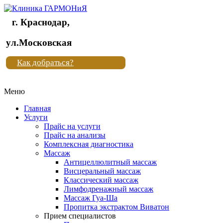
г. Краснодар,
Клиника
ул.Московская
"Новая
Как добраться?
жизнь"
Меню
Клиника
"Новая
Главная
жизнь"
Услуги
Прайс на услуги
Прайс на анализы
Комплексная диагностика
Массаж
Антицеллюлитный массаж
Висцеральный массаж
Классический массаж
Лимфодренажный массаж
Массаж Гуа-Ша
Пропитка экстрактом Виватон
Прием специалистов