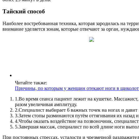
Тайский способ
Наиболее востребованная техника, которая зародилась на тер
внимание уделяется зонам, которые отвечают за орган, нужда
Читайте также:
Причины, по которым у женщин отекают ноги в щиколот
1.
Во время сеанса пациент лежит на кушетке. Массажист, 
разом увеличивая амплитуду.
2.
Специалист выбирает 6 важных точек на ногах и давит н
3.
Затем стопы разминаются путём оттягивания их назад 
4.
Чтобы оказать воздействие на позвоночник, специалист 
5.
Завершая массаж, специалист по всей длине ноги вып
При постоянных стрессах, усталости и чрезмерной раздражител