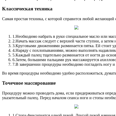
Классическая техника
Самая простая техника, с которой справится любой желающий с
1.
Необходимо набрать в руки специальное масло или масс
2.
Начать массаж следует с верхней части ступни, а затем
3.
Круговыми движениями разминается пятка. Ей стоит уде
4.
Наряду с похлопываниями, можно выполнять надавлива
5.
Каждый палец тщательно разминается от ногтя до осно
6.
Затем, большими пальцами рук массажируется ахиллов
7.
В завершении процедуры необходимо погладить ногу и
Во время процедуры необходимо удобно расположиться, думать 
Точечное массирование
Процедуру можно проводить дома, если придерживаться опред
указательный палец. Перед началом сеанса ноги и стопы необх
1.
Стопа фиксируется одной рукой. Другой рукой начиная с