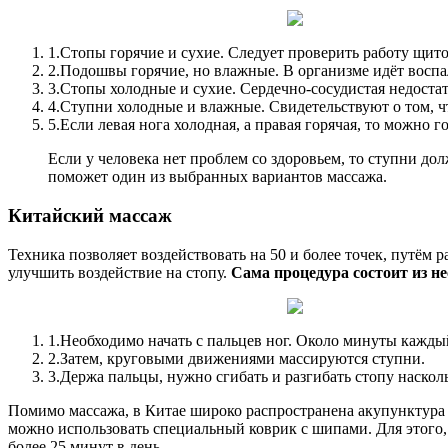
1.
Стопы горячие и сухие. Следует проверить работу щи
2.
Подошвы горячие, но влажные. В организме идёт воспа
3.
Стопы холодные и сухие. Сердечно-сосудистая недостат
4.
Ступни холодные и влажные. Свидетельствуют о том, 
5.
Если левая нога холодная, а правая горячая, то можно 
Если у человека нет проблем со здоровьем, то ступни д
поможет один из выбранных вариантов массажа.
Китайский массаж
Техника позволяет воздействовать на 50 и более точек, путё
улучшить воздействие на стопу.
Сама процедура состоит из не
1.
Необходимо начать с пальцев ног. Около минуты кажды
2.
Затем, круговыми движениями массируются ступни.
3.
Держа пальцы, нужно сгибать и разгибать стопу наско
Помимо массажа, в Китае широко распространена акупунктура 
можно использовать специальный коврик с шипами. Для этого, 
более 25 минут в день.