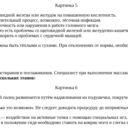
товидной железы или желудок на повышенную кислотность.
лительный процесс, возможно, лёгочная инфекция.
очность или нарушения в работе головного мозга.
что есть проблемы со щитовидной железой или желудочно-кишеч
говорить о проблемах с сердечной мышцей.
олжны быть тёплыми и сухими. При отклонениях от нормы, необх
м растирания и поглаживания. Специалист при выполнении масса
скольких этапов:
й палец разминается путём надавливания на подушечки, покруч
лько это возможно. Не следует доводить процедуру до неприятн
— воздействие на активные точки с помощью специальных игл, 
в положении сидя необходимо ставить на коврик ноги и слегка 