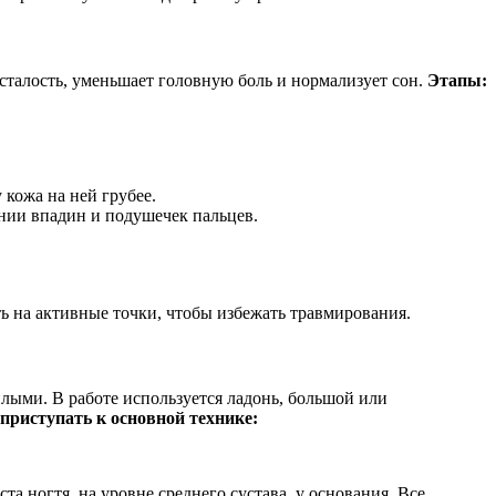
сталость, уменьшает головную боль и нормализует сон.
Этапы:
кожа на ней грубее.
нии впадин и подушечек пальцев.
ь на активные точки, чтобы избежать травмирования.
ыми. В работе используется ладонь, большой или
 приступать к основной технике:
а ногтя, на уровне среднего сустава, у основания. Все