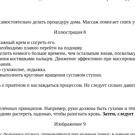
амостоятельно делать процедуру дома. Массаж помогает снять у
ажный крем и согреть его.
 необходимо плавно перейти на подошву.
лить немного больше времени, чем остальным зонам, поскольку 
ния костяшками пальцев. Движение эффективно при массирова
вания.
о сухожилие, лодыжка.
 выполнить круговые вращения суставом ступни.
о приятном и наслаждаться процессом. Не следует сильно давит
елённых принципов. Например, руки должны быть сухими и тёпл
одимо растереть ладонью, чтобы разогнать кровь.
Затем, следует
 большого пальца, определяются три нужные точки: в начале рост