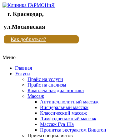
г. Краснодар,
Клиника
ул.Московская
"Новая
Как добраться?
жизнь"
Меню
Клиника
"Новая
Главная
жизнь"
Услуги
Прайс на услуги
Прайс на анализы
Комплексная диагностика
Массаж
Антицеллюлитный массаж
Висцеральный массаж
Классический массаж
Лимфодренажный массаж
Массаж Гуа-Ша
Пропитка экстрактом Виватон
Прием специалистов