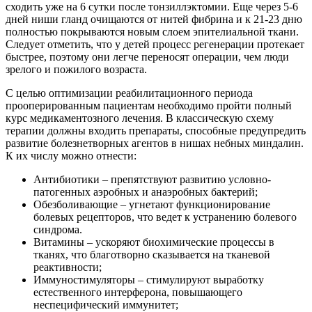
сходить уже на 6 сутки после тонзиллэктомии. Еще через 5-6
дней ниши гланд очищаются от нитей фибрина и к 21-23 дню
полностью покрываются новым слоем эпителиальной ткани.
Следует отметить, что у детей процесс регенерации протекает
быстрее, поэтому они легче переносят операции, чем люди
зрелого и пожилого возраста.
С целью оптимизации реабилитационного периода
прооперированным пациентам необходимо пройти полный
курс медикаментозного лечения. В классическую схему
терапии должны входить препараты, способные предупредить
развитие болезнетворных агентов в нишах небных миндалин.
К их числу можно отнести:
Антибиотики – препятствуют развитию условно-
патогенных аэробных и анаэробных бактерий;
Обезболивающие – угнетают функционирование
болевых рецепторов, что ведет к устранению болевого
синдрома.
Витамины – ускоряют биохимические процессы в
тканях, что благотворно сказывается на тканевой
реактивности;
Иммуностимуляторы – стимулируют выработку
естественного интерферона, повышающего
неспецифический иммунитет;