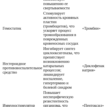
повышению ее
свертываемости
Стимулирует
активность кровяных
пластин
(тромбоцитов), что
Гемостатик
«Тромбин»
ускоряет процесс
тромообразования в
поврежденных
кровеносных сосудах
Ингибирует синтез
циклооксигеназы, что
препятствует
возникновению
Нестероидное
катаральных
«Диклофенак
противовоспалительное
процессов;
натрия»
средство
ликвидирует
воспаление,
гипертермию и
болевой синдром
Повышает
неспецифическую
резистентность
Иммуностимулятор
организма, что
«Пентоксил»