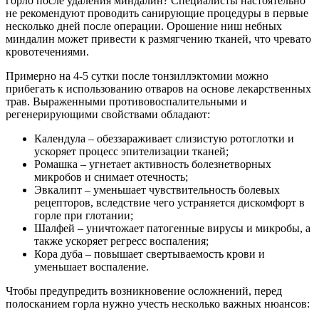
горло после удаления миндалин? Специалисты настоятельно
не рекомендуют проводить санирующие процедуры в первые
несколько дней после операции. Орошение ниш небных
миндалин может привести к размягчению тканей, что чревато
кровотечениями.
Примерно на 4-5 сутки после тонзиллэктомии можно
прибегать к использованию отваров на основе лекарственных
трав. Выраженными противовоспалительными и
регенерирующими свойствами обладают:
Календула – обеззараживает слизистую ротоглотки и
ускоряет процесс эпителизации тканей;
Ромашка – угнетает активность болезнетворных
микробов и снимает отечность;
Эвкалипт – уменьшает чувствительность болевых
рецепторов, вследствие чего устраняется дискомфорт в
горле при глотании;
Шалфей – уничтожает патогенные вирусы и микробы, а
также ускоряет регресс воспаления;
Кора дуба – повышает свертываемость крови и
уменьшает воспаление.
Чтобы предупредить возникновение осложнений, перед
полосканием горла нужно учесть несколько важных нюансов: