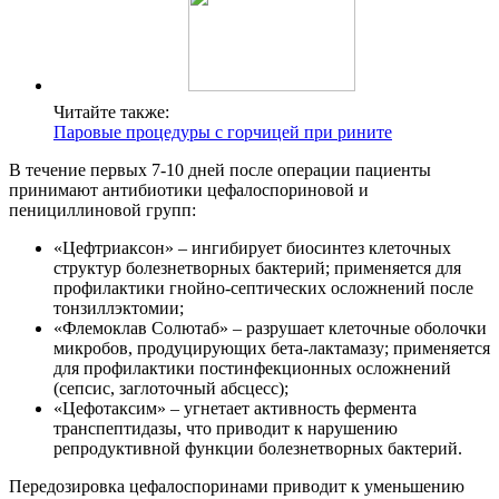
Читайте также:
Паровые процедуры с горчицей при рините
В течение первых 7-10 дней после операции пациенты
принимают антибиотики цефалоспориновой и
пенициллиновой групп:
«Цефтриаксон» – ингибирует биосинтез клеточных
структур болезнетворных бактерий; применяется для
профилактики гнойно-септических осложнений после
тонзиллэктомии;
«Флемоклав Солютаб» – разрушает клеточные оболочки
микробов, продуцирующих бета-лактамазу; применяется
для профилактики постинфекционных осложнений
(сепсис, заглоточный абсцесс);
«Цефотаксим» – угнетает активность фермента
транспептидазы, что приводит к нарушению
репродуктивной функции болезнетворных бактерий.
Передозировка цефалоспоринами приводит к уменьшению