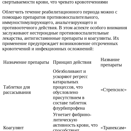
свертываемости крови, что чревато кровотечениями
Облегчить течение реабилитационного периода можно с
помощью препаратов противовоспалительного,
иммуностимулирующего, анальгезирующего и
противоотечного действия. В этом аспекте особого внимания
заслуживают нестероидные противовоспалительные
лекарства, антигистаминные препараты и коагулянты. Их
применение предупреждает возникновение отсроченных
кровотечений и инфекционных осложнений:
Название
Назначение препараты
Принцип действия
препараты
Обезболивают и
ускоряют регресс
катаральных
Таблетки для
процессов, что
«Стрепсилс»
рассасывания
обусловлено
присутствием в
составе таблеток
флурбипрофена
Угнетает фибрино-
литическую
активность крови, что
Коагулянт
«Транексам»
способствует