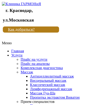
г. Краснодар,
Клиника
ул.Московская
"Новая
Как добраться?
жизнь"
Меню
Клиника
"Новая
Главная
жизнь"
Услуги
Прайс на услуги
Прайс на анализы
Комплексная диагностика
Массаж
Антицеллюлитный массаж
Висцеральный массаж
Классический массаж
Лимфодренажный массаж
Массаж Гуа-Ша
Пропитка экстрактом Виватон
Прием специалистов