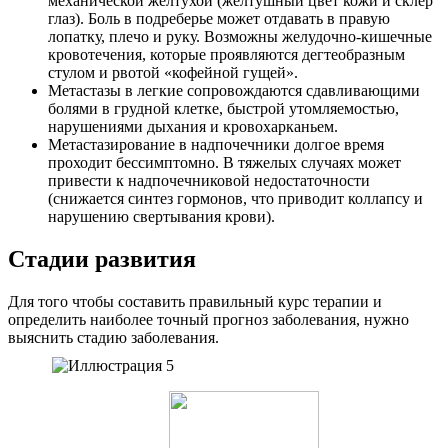
механической желтухой (желтушный цвет кожи и склер
глаз). Боль в подреберье может отдавать в правую
лопатку, плечо и руку. Возможны желудочно-кишечные
кровотечения, которые проявляются дегтеобразным
стулом и рвотой «кофейной гущей».
Метастазы в легкие сопровождаются сдавливающими
болями в грудной клетке, быстрой утомляемостью,
нарушениями дыхания и кровохарканьем.
Метастазирование в надпочечники долгое время
проходит бессимптомно. В тяжелых случаях может
привести к надпочечниковой недостаточности
(снижается синтез гормонов, что приводит коллапсу и
нарушению свертывания крови).
Стадии развития
Для того чтобы составить правильный курс терапии и
определить наиболее точный прогноз заболевания, нужно
выяснить стадию заболевания.