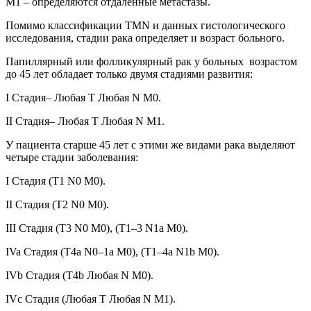
M1 – определяются отдаленные метастазы.
Помимо классификации TMN и данных гистологического
исследования, стадии рака определяет и возраст больного.
Папиллярный или фолликулярный рак у больных возрастом
до 45 лет обладает только двумя стадиями развития:
I Стадия
– Любая T Любая N M0.
II Стадия
– Любая T Любая N M1.
У пациента старше 45 лет с этими же видами рака выделяют
четыре стадии заболевания:
I Стадия (T1 N0 M0).
II Стадия (T2 N0 M0).
III Стадия (T3 N0 M0), (T1–3 N1a M0).
IVa Стадия (T4a N0–1a M0), (T1–4a N1b M0).
IVb Стадия (T4b Любая N M0).
IVc Стадия (Любая T Любая N M1).