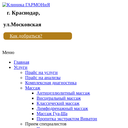
г. Краснодар,
Клиника
ул.Московская
"Новая
Как добраться?
жизнь"
Меню
Клиника
"Новая
Главная
жизнь"
Услуги
Прайс на услуги
Прайс на анализы
Комплексная диагностика
Массаж
Антицеллюлитный массаж
Висцеральный массаж
Классический массаж
Лимфодренажный массаж
Массаж Гуа-Ша
Пропитка экстрактом Виватон
Прием специалистов