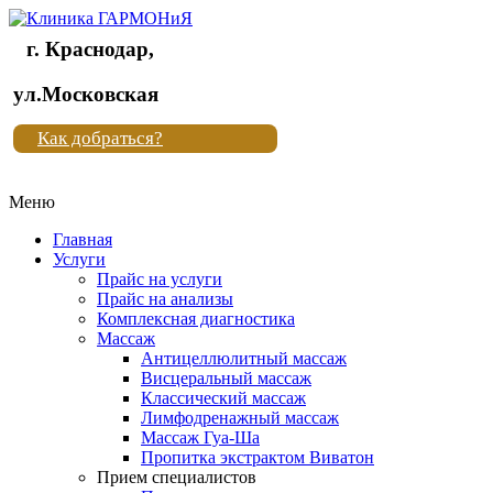
г. Краснодар,
Клиника
ул.Московская
"Новая
Как добраться?
жизнь"
Меню
Клиника
"Новая
Главная
жизнь"
Услуги
Прайс на услуги
Прайс на анализы
Комплексная диагностика
Массаж
Антицеллюлитный массаж
Висцеральный массаж
Классический массаж
Лимфодренажный массаж
Массаж Гуа-Ша
Пропитка экстрактом Виватон
Прием специалистов