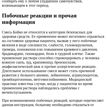
сообщать ему о любом ухудшении самочувствия,
возникающем в этот период.
Побочные реакции и прочая
информация
Смесь Бойко не относится к категории безопасных для
здоровья средств. Ее применение может негативно отразиться
на состоянии здоровья пациента, вызвав у него побочные
явления в виде сонливости, слабости, головокружения,
тремора, понижения или повышения кровяного давления,
брадикардии, тахикардии, боли в грудной клетке. Также
применение раствора способно спровоцировать у человека
кожную сыпь, зуд, крапивницу, бронхоспазм,
анафилактический шок и прочие аллергические реакции.
Длительное использование смеси может стать причиной
развития у больного анемии, лейкопении, агранулоцитоза,
тромбоцитопении, метгемоглобинемии. Медицинской
практике известны случаи, когда у пациентов во время
применения раствора наблюдались проблемы с
мочеиспусканием.
При возникновении побочных реакций, которые перечисляет
данная инструкция, больному необходимо отказаться от