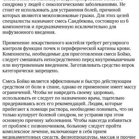
синдрома у людей с онкологическими заболеваниями. Не
стоит ее использовать для устранения болей, причиной
которых являются межпозвонковые грыжи. Для этих целей
специалисты назначают смесь Саидбекова, состоящую из 6
компонентов и предназначенную исключительно для
инфузионного введения.
Применение лекарственного коктейля требует регулярного
контроля функции почек и периферической картины крови.
Компоненты, необходимые для приготовления смеси Бойко,
следует смешивать непосредственно перед внутримышечным
или внутривенным введением. Заготавливать средство впрок
категорически запрещено.
Смесь Бойко является эффективным и быстро действующим
средством от боли в спине, однако ее применение имеет массу
ограничений. Чтобы не навредить своему здоровью,
использовать ее следует по назначению врача, тщательно
придерживаясь всех его рекомендаций. Людям, которые
прибегают к помощи раствора, необходимо понимать, что он
только купирует болевой синдром, не устраняя при этом
основную причину заболевания. Чтобы навсегда избавиться
от проблем с позвоночником, больному следует пройти
комплексное лечение, включающее в себя прием
медикаментозных средств, физиопроцедуры, массаж и прочие