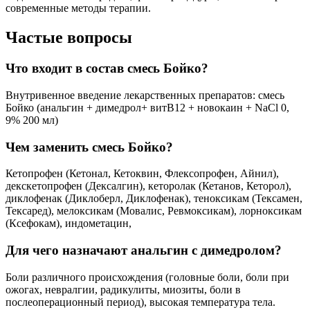
современные методы терапии.
Частые вопросы
Что входит в состав смесь Бойко?
Внутривенное введение лекарственных препаратов: смесь
Бойко (анальгин + димедрол+ витВ12 + новокаин + NaCl 0,
9% 200 мл)
Чем заменить смесь Бойко?
Кетопрофен (Кетонал, Кетоквин, Флексопрофен, Айнил),
декскетопрофен (Дексалгин), кеторолак (Кетанов, Кеторол),
диклофенак (Диклоберл, Диклофенак), теноксикам (Тексамен,
Тексаред), мелоксикам (Мовалис, Ревмоксикам), лорноксикам
(Ксефокам), индометацин,
Для чего назначают анальгин с димедролом?
Боли различного происхождения (головные боли, боли при
ожогах, невралгии, радикулиты, миозиты, боли в
послеоперационный период), высокая температура тела.