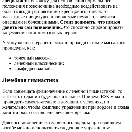
специалист.
Поскольку для исправления нормального
положения позвоночника необходимо воздействовать на
область ягодиц и пояснично-крестцового отдела, то
массажные процедуры, проводимые неумело, являются
опасными и болезненными.
Стоит понимать, что нельзя
давить на сам позвоночник.
Это способно спровоцировать
защемление спинномозговых нервов.
У мануального терапевта можно проходить такие массажные
процедуры, как:
точечный массаж;
лечебный классический;
лимфодренажный.
Лечебная гимнастика
Если совмещать физиолечение с лечебной гимнастикой, то
эффект от терапии будет значительнее. Причем ЛФК можно
проводить самостоятельно в домашних условиях, но
желательно, чтобы комплекс упражнений при лордозе и схема
занятий были составлены лечащим врачом.
Для восстановления естественного лордоза при излишнем
изгибе можно использовать следующие упражнения: