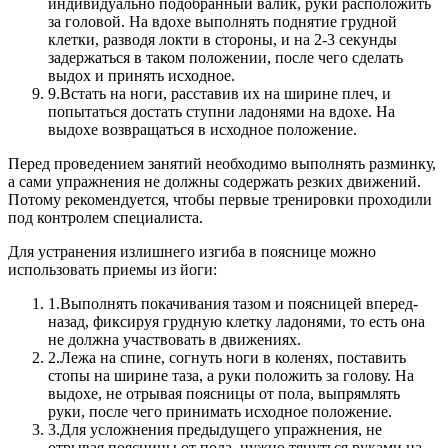
индивидуально подобранный валик, руки расположить
за головой. На вдохе выполнять поднятие грудной
клетки, разводя локти в стороны, и на 2-3 секунды
задержаться в таком положении, после чего сделать
выдох и принять исходное.
9.
Встать на ноги, расставив их на ширине плеч, и
попытаться достать ступни ладонями на вдохе. На
выдохе возвращаться в исходное положение.
Перед проведением занятий необходимо выполнять разминку,
а сами упражнения не должны содержать резких движений.
Потому рекомендуется, чтобы первые тренировки проходили
под контролем специалиста.
Для устранения излишнего изгиба в пояснице можно
использовать приемы из йоги:
1.
Выполнять покачивания тазом и поясницей вперед-
назад, фиксируя грудную клетку ладонями, то есть она
не должна участвовать в движениях.
2.
Лежа на спине, согнуть ноги в коленях, поставить
стопы на ширине таза, а руки положить за голову. На
выдохе, не отрывая поясницы от пола, выпрямлять
руки, после чего принимать исходное положение.
3.
Для усложнения предыдущего упражнения, не
отрывая поясницы от пола, нужно тянуться руками на