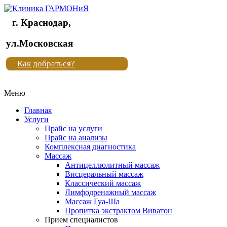
г. Краснодар,
Клиника
ул.Московская
"Новая
Как добраться?
жизнь"
Меню
Клиника
"Новая
Главная
жизнь"
Услуги
Прайс на услуги
Прайс на анализы
Комплексная диагностика
Массаж
Антицеллюлитный массаж
Висцеральный массаж
Классический массаж
Лимфодренажный массаж
Массаж Гуа-Ша
Пропитка экстрактом Виватон
Прием специалистов