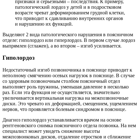
признаки и серьезными – последствия. К примеру,
патологический лордоз у детей и в подростковом
возрасте чреват деформированием грудной клетки,
что приводит к сдавливанию внутренних органов
и нарушению их функций.
Выделяют 2 вида патологического нарушения в поясничном
отделе: гиполордоз или гиперлордоз. В первом случае лордоз
выпрямлен (сглажен), а во втором – изгиб усиливается.
Гиполордоз
Недостаточный изгиб позвоночника в пояснице приводит к
неполному смягчению осевых нагрузок в пояснице. В случае
со здоровым позвоночным столбом поясничный отдел
выполняет роль пружины, уменьшая давление в несколько
раз. Если эта функция не осуществляется, значительно
увеличивается вертикальная нагрузка на межпозвоночные
диски. Это чревато их деформацией, смещением, ущемлением
нервов, что проявляется болевым синдромом в пояснице.
Диагноз гиполордоз устанавливается врачом на основе
рентгеновского снимка поясничного отдела позвонка. На нем
специалист может увидеть снижение высоты
межпозвонковых дисков, отдаление отростков и сближение