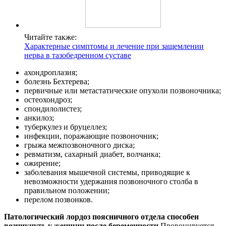
Читайте также:
Характерные симптомы и лечение при защемлении
нерва в тазобедренном суставе
ахондроплазия;
болезнь Бехтерева;
первичные или метастатические опухоли позвоночника;
остеохондроз;
спондилолистез;
анкилоз;
туберкулез и бруцеллез;
инфекции, поражающие позвоночник;
грыжа межпозвоночного диска;
ревматизм, сахарный диабет, волчанка;
ожирение;
заболевания мышечной системы, приводящие к
невозможности удержания позвоночного столба в
правильном положении;
перелом позвонков.
Патологический лордоз поясничного отдела способен
возникнуть у женщин после беременности.
Провоцируется