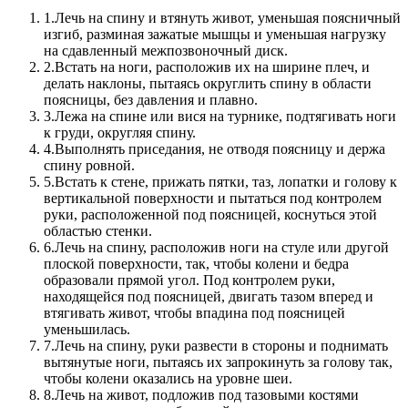
1.
Лечь на спину и втянуть живот, уменьшая поясничный
изгиб, разминая зажатые мышцы и уменьшая нагрузку
на сдавленный межпозвоночный диск.
2.
Встать на ноги, расположив их на ширине плеч, и
делать наклоны, пытаясь округлить спину в области
поясницы, без давления и плавно.
3.
Лежа на спине или вися на турнике, подтягивать ноги
к груди, округляя спину.
4.
Выполнять приседания, не отводя поясницу и держа
спину ровной.
5.
Встать к стене, прижать пятки, таз, лопатки и голову к
вертикальной поверхности и пытаться под контролем
руки, расположенной под поясницей, коснуться этой
областью стенки.
6.
Лечь на спину, расположив ноги на стуле или другой
плоской поверхности, так, чтобы колени и бедра
образовали прямой угол. Под контролем руки,
находящейся под поясницей, двигать тазом вперед и
втягивать живот, чтобы впадина под поясницей
уменьшилась.
7.
Лечь на спину, руки развести в стороны и поднимать
вытянутые ноги, пытаясь их запрокинуть за голову так,
чтобы колени оказались на уровне шеи.
8.
Лечь на живот, подложив под тазовыми костями