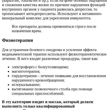
(Баралгин, Анальгин и пр.). Если на фоне болевых ощущений
и снижения качества жизни по причине нарушения функций
внутренних органов у пациента развилась депрессия, то
прописывают антидепрессанты. Используют и витаминно-
минеральный комплекс для укрепления иммунитета.
Все препараты должны применяться строго после
назначения врача.
Физиотерапия
Для устранения болевого синдрома и усиления эффекта
медикаментозной терапии используют физиотерапевтическое
лечение.
В него входят различные процедуры, такие как:
электрофорез с болеутоляющими;
магнитотерапия;
гирудотерапия – лечение пиявками для восстановления
нарушенного кровообращения;
иглоукалывание;
вытягивание позвоночного столба при помощи
специальных приспособлений.
В эту категорию входит и массаж, который должен
выполнять только квалифицированный