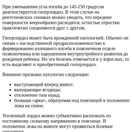
При уменьшении угла изгиба до 145-150 градусов
диагностируется гиперлордоз. В этом случае на
рентгеновских снимках можно увидеть, что передние
поверхности веерообразно расходятся, остистые отростки
практически соединяются друг с другом.
Гиперлордоз может быть врожденной патологией. Обычно он
связан с наследственной предрасположенностью к
формированию излишнего изгиба в поясничном отделе
позвоночника или нарушением внутриутробного развития до
рождения ребенка. Но эта болезнь отмечается и у взрослых, то
есть выделяют и приобретенный гиперлордоз.
Внешние признаки патологии следующие:
выступающий вперед живот;
выпирающие ягодицы;
отклонение таза назад;
большая «арка», образуемая под поясницей в положении
лежа на спине.
Усиленный лордоз можно субъективно распознать по
постоянному сильному напряжению в пояснице. В
положении лежа на животе могут проявиться болевые
ощущения.