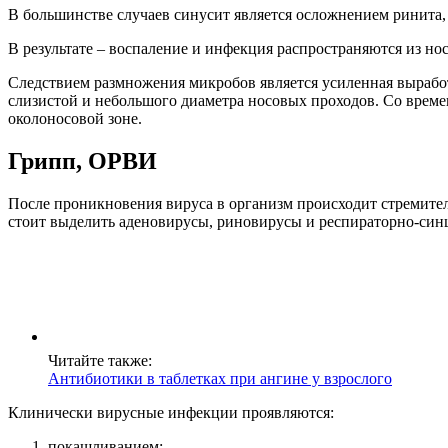
В большинстве случаев синусит является осложнением ринита, 
В результате – воспаление и инфекция распространяются из но
Следствием размножения микробов является усиленная выработк
слизистой и небольшого диаметра носовых проходов. Со врем
околоносовой зоне.
Грипп, ОРВИ
После проникновения вируса в организм происходит стремител
стоит выделить аденовирусы, риновирусы и респираторно-си
Читайте также:
Антибиотики в таблетках при ангине у взрослого
Клинически вирусные инфекции проявляются:
покашливанием;