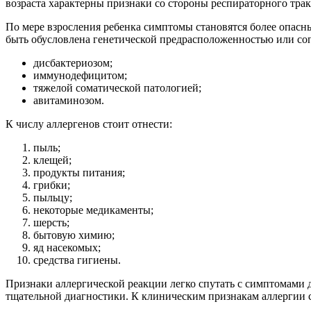
возраста характерны признаки со стороны респираторного тра
По мере взросления ребенка симптомы становятся более опас
быть обусловлена генетической предрасположенностью или с
дисбактериозом;
иммунодефицитом;
тяжелой соматической патологией;
авитаминозом.
К числу аллергенов стоит отнести:
пыль;
клещей;
продукты питания;
грибки;
пыльцу;
некоторые медикаменты;
шерсть;
бытовую химию;
яд насекомых;
средства гигиены.
Признаки аллергической реакции легко спутать с симптомами 
тщательной диагностики. К клиническим признакам аллергии с