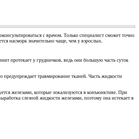
роконсультироваться с врачом. Только специалист сможет точно
ется насморк значительно чаще, чем у взрослых.
инит протекает у грудничков, ведь они большую часть суток
что предупреждает травмирование тканей. Часть жидкости
уется железами, которые локализуются в конъюнктиве. При
выработка слезной жидкости железами, поэтому она истекает в