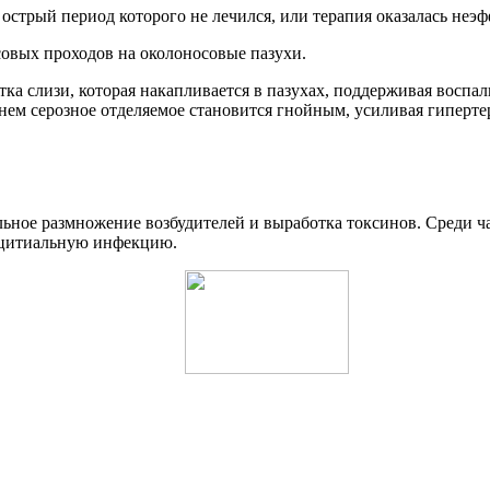
острый период которого не лечился, или терапия оказалась неэ
совых проходов на околоносовые пазухи.
а слизи, которая накапливается в пазухах, поддерживая воспал
енем серозное отделяемое становится гнойным, усиливая гипер
ьное размножение возбудителей и выработка токсинов. Среди ча
нцитиальную инфекцию.