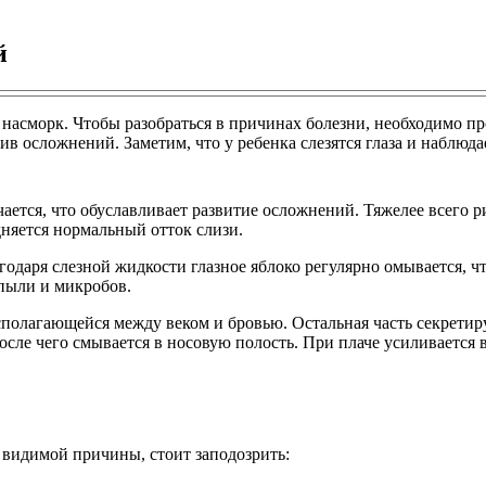
й
и насморк. Чтобы разобраться в причинах болезни, необходимо п
ив осложнений. Заметим, что у ребенка слезятся глаза и наблюда
ается, что обуславливает развитие осложнений. Тяжелее всего р
дняется нормальный отток слизи.
агодаря слезной жидкости глазное яблоко регулярно омывается, 
 пыли и микробов.
сполагающейся между веком и бровью. Остальная часть секретир
осле чего смывается в носовую полость. При плаче усиливается 
 видимой причины, стоит заподозрить: