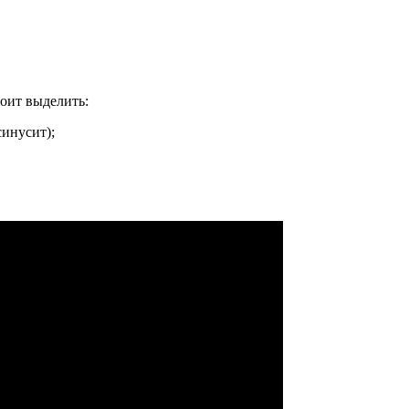
тоит выделить:
инусит);