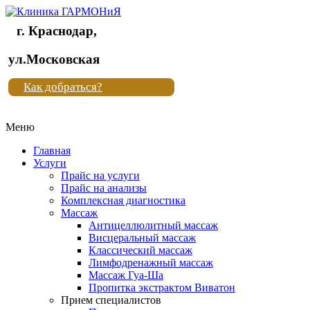
г. Краснодар,
Клиника
ул.Московская
"Новая
Как добраться?
жизнь"
Меню
Клиника
"Новая
Главная
жизнь"
Услуги
Прайс на услуги
Прайс на анализы
Комплексная диагностика
Массаж
Антицеллюлитный массаж
Висцеральный массаж
Классический массаж
Лимфодренажный массаж
Массаж Гуа-Ша
Пропитка экстрактом Виватон
Прием специалистов