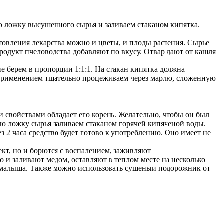
ую ложку высушенного сырья и заливаем стаканом кипятка.
товления лекарства можно и цветы, и плоды растения. Сырье
продукт пчеловодства добавляют по вкусу. Отвар дают от кашля
е берем в пропорции 1:1:1. На стакан кипятка должна
д применением тщательно процеживаем через марлю, сложенную
 свойствами обладает его корень. Желательно, чтобы он был
вую ложку сырья заливаем стаканом горячей кипяченой воды.
з 2 часа средство будет готово к употреблению. Оно имеет не
кт, но и борются с воспалением, заживляют
о и заливают медом, оставляют в теплом месте на несколько
го малыша. Также можно использовать сушеный подорожник от