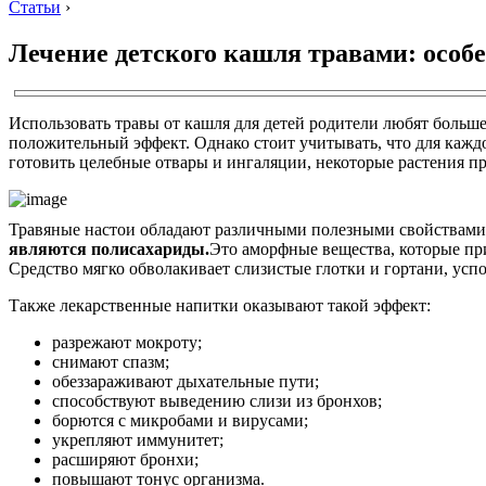
Статьи
›
Лечение детского кашля травами: особ
Использовать травы от кашля для детей родители любят больше
положительный эффект. Однако стоит учитывать, что для кажд
готовить целебные отвары и ингаляции, некоторые растения п
Травяные настои обладают различными полезными свойствами
являются полисахариды.
Это аморфные вещества, которые при
Средство мягко обволакивает слизистые глотки и гортани, ус
Также лекарственные напитки оказывают такой эффект:
разрежают мокроту;
снимают спазм;
обеззараживают дыхательные пути;
способствуют выведению слизи из бронхов;
борются с микробами и вирусами;
укрепляют иммунитет;
расширяют бронхи;
повышают тонус организма.