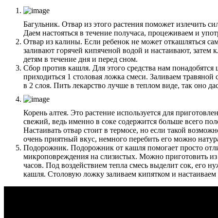
Багульник. Отвар из этого растения поможет излечить с
Даем настояться в течение получаса, процеживаем и упот
Отвар из калины. Если ребенок не может откашляться са
заливают горячей кипяченой водой и настаивают, затем к
детям в течение дня и перед сном.
Сбор против кашля. Для этого средства нам понадобятся 
приходиться 1 столовая ложка смеси. Заливаем травяной
в 2 слоя. Пить лекарство лучше в теплом виде, так оно д
Корень алтея. Это растение используется для приготовл
свежий, ведь именно в соке содержится больше всего пол
Настаивать отвар стоит в термосе, но если такой возмож
очень приятный вкус, немного перебить его можно нату
Подорожник. Подорожник от кашля помогает просто отли
микроповреждения на слизистых. Можно приготовить из ра
часов. Под воздействием тепла смесь выделит сок, его 
кашля. Столовую ложку заливаем кипятком и настаиваем