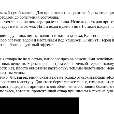
ильный сухой кашель. Для приготовления средства берем столов
ребляем до облегчения состояния.
мостоятельно, на помощь придет калина. Использовать для приго
ладут в напиток мед. На 1 л воды нужно взять 1 стакан плодов, 
цветы душицы, листья малины и мать-и-мачеха. Все составляющи
 сбор горячей водой и настаиваем под крышкой 30 минут. Пере
аст наиболее ощутимый эффект.
ения отвара не полностью, наиболее ярко выраженными лечебными
езных веществ. Берем корень и трем его на мелкой терке, столо
ности нет, просто обмотайте кастрюльку теплым полотенцем. Чере
ральным медом.
чно. Листья растения оказывают не только отхаркивающий эффе
стения микстуру. Для этого берут свежее сырье, измельчают ег
нужно процедить и принимать для облегчения состояния больно
 полчаса, готовый процеженный отвар принимаем в течение дня.