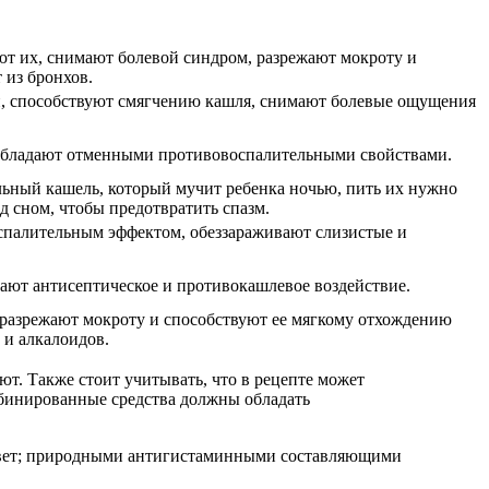
ют их, снимают болевой синдром, разрежают мокроту и
 из бронхов.
 способствуют смягчению кашля, снимают болевые ощущения
 обладают отменными противовоспалительными свойствами.
льный кашель, который мучит ребенка ночью, пить их нужно
ед сном, чтобы предотвратить спазм.
палительным эффектом, обеззараживают слизистые и
ют антисептическое и противокашлевое воздействие.
разрежают мокроту и способствуют ее мягкому отхождению
 и алкалоидов.
ют. Также стоит учитывать, что в рецепте может
омбинированные средства должны обладать
й цвет; природными антигистаминными составляющими