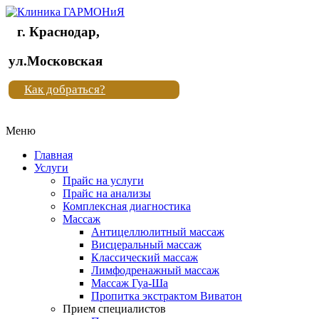
г. Краснодар,
Клиника
ул.Московская
"Новая
Как добраться?
жизнь"
Меню
Клиника
"Новая
Главная
жизнь"
Услуги
Прайс на услуги
Прайс на анализы
Комплексная диагностика
Массаж
Антицеллюлитный массаж
Висцеральный массаж
Классический массаж
Лимфодренажный массаж
Массаж Гуа-Ша
Пропитка экстрактом Виватон
Прием специалистов