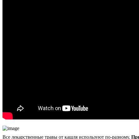
Все лекарственные травы от кашля используют по-разному.
При