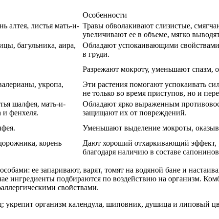
Особенности
ь алтея, листья мать-и-
Травы обволакивают слизистые, смягча
увеличивают ее в объеме, мягко выводят
ицы, багульника, аира,
Обладают успокаивающими свойствами,
в груди.
Разрежают мокроту, уменьшают спазм,
валерианы, укропа,
Эти растения помогают успокаивать си
не только во время приступов, но и пер
ья шалфея, мать-и-
Обладают ярко выраженным противовос
 и фенхеля.
защищают их от повреждений.
лфея.
Уменьшают выделение мокроты, оказыва
одорожника, корень
Дают хороший отхаркивающий эффект, 
благодаря наличию в составе сапонинов
собами: ее запаривают, варят, томят на водяной бане и настаива
случае ингредиенты подбираются по воздействию на организм. К
аллергическими свойствами.
рец; укрепит организм календула, шиповник, душица и липовы