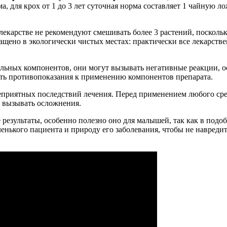
а, для крох от 1 до 3 лет суточная норма составляет 1 чайную ло
карстве не рекомендуют смешивать более 3 растений, поскольку
ащено в экологически чистых местах: практически все лекарств
уральных компонентов, они могут вызывать негативные реакции,
ать противопоказания к применению компонентов препарата.
приятных последствий лечения. Перед применением любого сред
и вызывать осложнения.
результаты, особенно полезно оно для малышей, так как в подо
ленького пациента и природу его заболевания, чтобы не навред