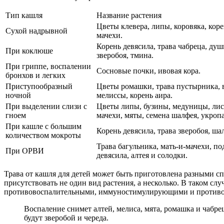
Тип кашля
Название растения
Цветы клевера, липы, коровяка, корен
Сухой надрывной
мачехи.
Корень девясила, трава чабреца, душ
При коклюше
зверобоя, тмина.
При гриппе, воспалении
Сосновые почки, ивовая кора.
бронхов и легких
Приступообразный
Цветы ромашки, трава пустырника, 
ночной
мелиссы, корень аира.
При выделении слизи с
Цветы липы, бузины, медуницы, лист
гноем
мачехи, мяты, семена шалфея, укропа
При кашле с большим
Корень девясила, трава зверобоя, ша
количеством мокроты
Трава багульника, мать-и-мачехи, п
При ОРВИ
девясила, алтея и солодки.
Трава от кашля для детей может быть приготовлена разными спо
присутствовать не один вид растения, а несколько. В таком 
противовоспалительными, иммуностимулирующими и противо
Воспаление снимет алтей, мелиса, мята, ромашка и чаб
будут зверобой и череда.